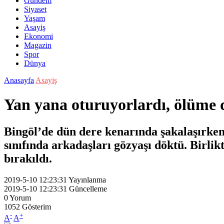
Gündem
Siyaset
Yaşam
Asayiş
Ekonomi
Magazin
Spor
Dünya
Anasayfa
Asayiş
Yan yana oturuyorlardı, ölüme de
Bingöl’de dün dere kenarında şakalaşırken 
sınıfında arkadaşları gözyaşı döktü. Birlik
bırakıldı.
2019-5-10 12:23:31
Yayınlanma
2019-5-10 12:23:31
Güncelleme
0
Yorum
1052
Gösterim
-
+
A
A