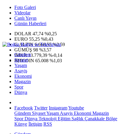
Foto Galeri
Videolar
Canlı Yayın
Günün Haberleri
DOLAR
47,74
%0,25
EURO
55,25
%0,43
G.ALTIN
6.660,55
%2,59
GÜMÜŞ
98
%3,57
Gündem
IMKB
13.779,39
%-0,14
Siyaset
BITCOIN
65.008
%1,03
Yaşam
Asayiş
Ekonomi
Magazin
Spor
Dünya
Facebook
Twitter
Instagram
Youtube
Gündem
Siyaset
Yaşam
Asayiş
Ekonomi
Magazin
Spor
Dünya
Teknoloji
Eğitim
Sağlık
Çanakkale Bölge
Künye
İletişim
RSS