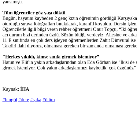
yansımıştı.
Tüm öğrenciler göz yaşı döktü
Bugün, hayatını kaybeden 2 genç kızın öğrenimin gördüğü Karşıyaka 
oturduğu sıraya fotoğrafları bırakılarak, karanfil koyuldu. Dersin işl
Öğrencilerle ilgili bilgi veren rehber öğretmeni Onur Topçu, “İki öğren
acı durum bizi derinden üzdü. Sözün bittiği yerdeyiz. Ailesine ve arka
11-E sınıfında en çok ders işleyen öğretmenlerden Zahit Dimvural ise "
Takdiri ilahi diyoruz, olmaması gereken bir zamanda olmaması gereken
"Herkes yıkıldı, kimse sınıfa girmek istemiyor”
Hatun ve Elif'in yakın arkadaşlarından olan Eda Görhan ise "İkisi de 
girmek istemiyor. Çok yakın arkadaşlarımızı kaybettik, çok üzgünüz”
Kaynak:
İHA
#bingöl
#dere
#şaka
#ölüm