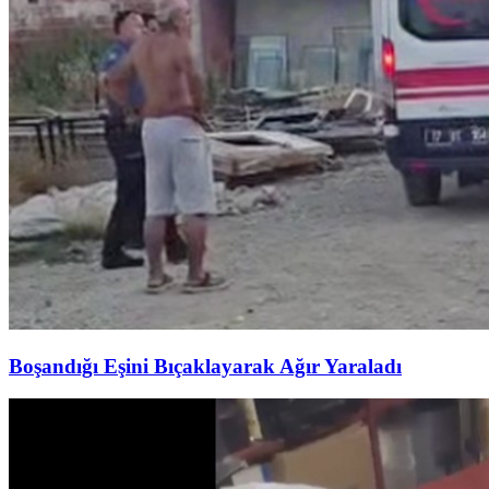
Boşandığı Eşini Bıçaklayarak Ağır Yaraladı