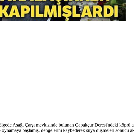
bölgede Aşağı Çarşı mevkisinde bulunan Çapakçur Deresi'ndeki köprü alt
le oynamaya başlamış, dengelerini kaybederek suya düşmeleri sonucu akı