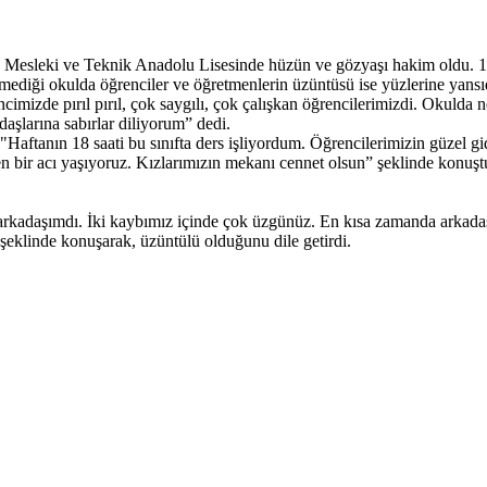
Mesleki ve Teknik Anadolu Lisesinde hüzün ve gözyaşı hakim oldu. 11-
enmediği okulda öğrenciler ve öğretmenlerin üzüntüsü ise yüzlerine yansı
cimizde pırıl pırıl, çok saygılı, çok çalışkan öğrencilerimizdi. Okulda 
daşlarına sabırlar diliyorum” dedi.
Haftanın 18 saati bu sınıfta ders işliyordum. Öğrencilerimizin güzel gide
 bir acı yaşıyoruz. Kızlarımızın mekanı cennet olsun” şeklinde konuşt
arkadaşımdı. İki kaybımız içinde çok üzgünüz. En kısa zamanda arkadaşl
 şeklinde konuşarak, üzüntülü olduğunu dile getirdi.