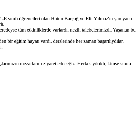
E sınıfı öğrencileri olan Hatun Barçağ ve Elif Yılmaz'ın yan yana
dı.
neredeyse tüm etkinliklerde varlardı, nezih talebelerimizdi. Yaşanan bu
n bir eğitim hayatı vardı, derslerinde her zaman başarılıydılar.
u.
arımızın mezarlarını ziyaret edeceğiz. Herkes yıkıldı, kimse sınıfa