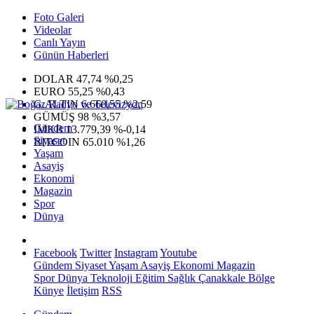
Foto Galeri
Videolar
Canlı Yayın
Günün Haberleri
DOLAR
47,74
%0,25
EURO
55,25
%0,43
G.ALTIN
6.660,55
%2,59
GÜMÜŞ
98
%3,57
Gündem
IMKB
13.779,39
%-0,14
Siyaset
BITCOIN
65.010
%1,26
Yaşam
Asayiş
Ekonomi
Magazin
Spor
Dünya
Facebook
Twitter
Instagram
Youtube
Gündem
Siyaset
Yaşam
Asayiş
Ekonomi
Magazin
Spor
Dünya
Teknoloji
Eğitim
Sağlık
Çanakkale Bölge
Künye
İletişim
RSS