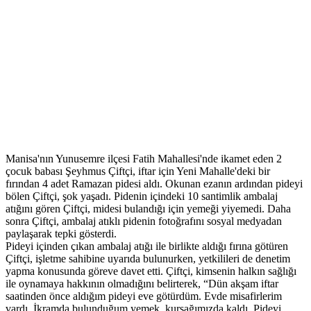
Manisa'nın Yunusemre ilçesi Fatih Mahallesi'nde ikamet eden 2
çocuk babası Şeyhmus Çiftçi, iftar için Yeni Mahalle'deki bir
fırından 4 adet Ramazan pidesi aldı. Okunan ezanın ardından pideyi
bölen Çiftçi, şok yaşadı. Pidenin içindeki 10 santimlik ambalaj
atığını gören Çiftçi, midesi bulandığı için yemeği yiyemedi. Daha
sonra Çiftçi, ambalaj atıklı pidenin fotoğrafını sosyal medyadan
paylaşarak tepki gösterdi.
Pideyi içinden çıkan ambalaj atığı ile birlikte aldığı fırına götüren
Çiftçi, işletme sahibine uyarıda bulunurken, yetkilileri de denetim
yapma konusunda göreve davet etti. Çiftçi, kimsenin halkın sağlığı
ile oynamaya hakkının olmadığını belirterek, “Dün akşam iftar
saatinden önce aldığım pideyi eve götürdüm. Evde misafirlerim
vardı. İkramda bulunduğum yemek, kursağımızda kaldı. Pideyi