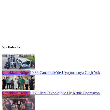
Son Haberler
Çanakkale Bölge
10:36
Çanakkale’de Uyuşturucuya Geçit Yok
Çanakkale Bölge
10:29
İleri Teknolojiyle Üç Kritik Operasyon