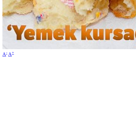
-
+
A
A