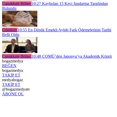
Çanakkale Bölge
10:27
Kaybolan 15 Keçi Jandarma Tarafından
Bulundu
Gündem
10:55
En Düşük Emekli Aylığı Fark Ödemelerinin Tarihi
Belli Oldu
Çanakkale Bölge
10:48
ÇOMÜ’den Japonya’ya Akademik Köprü
bogazmedya
BEĞEN
bogazmedya
TAKİP ET
medyabogaz
TAKİP ET
@bogazmedyatv
ABONE OL