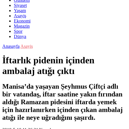
Gündem
Siyaset
Yaşam
Asayiş
Ekonomi
Magazin
Spor
Dünya
Anasayfa
Asayiş
İftarlık pidenin içinden
ambalaj atığı çıktı
Manisa’da yaşayan Şeyhmus Çiftçi adlı
bir vatandaş, iftar saatine yakın fırından
aldığı Ramazan pidesini iftarda yemek
için hazırlanırken içinden çıkan ambalaj
atığı ile neye uğradığını şaşırdı.