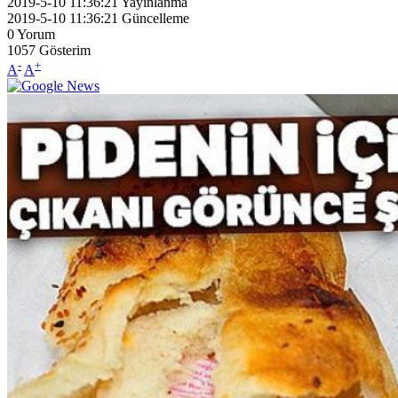
2019-5-10 11:36:21
Yayınlanma
2019-5-10 11:36:21
Güncelleme
0
Yorum
1057
Gösterim
-
+
A
A