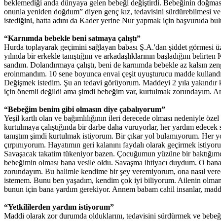
beklemediği anda dünyaya gelen bebeği değiştirdi. Bebeğinin doğması
onunla yeniden doğdum” diyen genç kız, tedavisini sürdürebilmesi ve 
istediğini, hatta adını da Kader yerine Nur yapmak için başvuruda bu
“Karnımda bebekle beni satmaya çalıştı”
Hurda toplayarak geçimini sağlayan babası Ş.A.'dan şiddet görmesi üze
yılında bir erkekle tanıştığını ve arkadaşlıklarının başladığını belirt
sandım. Dolandırmaya çalıştı, beni de karnımda bebekle az kalsın zen
eroinmandım. 10 sene boyunca envai çeşit uyuşturucu madde kullandı
Değişmek istedim. Şu an tedavi görüyorum. Maddeyi 2 yıla yakındır
için önemli değildi ama şimdi bebeğim var, kurtulmak zorundayım. A
“Bebeğim benim gibi olmasın diye çabalıyorum”
Yeşil kartlı olan ve bağımlılığının ileri derecede olması nedeniyle 
kurtulmaya çalıştığında bir darbe daha vuruyorlar, her yardım edecek 
tanıştım şimdi kurtulmak istiyorum. Bir çıkar yol bulamıyorum. Her y
çırpınıyorum. Hayatımın geri kalanını faydalı olarak geçirmek istiy
Savaşacak takatim tükeniyor bazen. Çocuğumun yüzüne bir baktığımda
bebeğimin olması bana vesile oldu. Savaşma ihtiyacı duydum. O bana
zorundayım. Bu halimle kendime bir şey veremiyorum, ona nasıl vere
istemem. Bunu ben yaşadım, kendim çok iyi biliyorum. Ailenin olmam
bunun için bana yardım gerekiyor. Annem babam cahil insanlar, maddi 
“Yetkililerden yardım istiyorum”
Maddi olarak zor durumda olduklarını, tedavisini sürdürmek ve bebeği