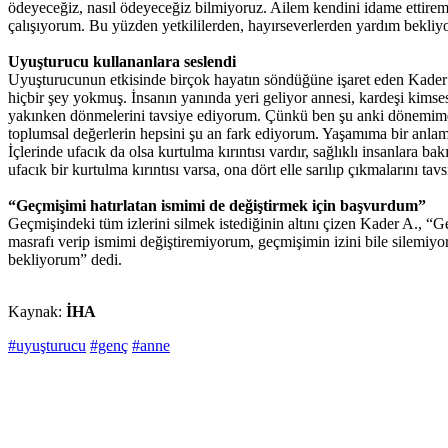
ödeyeceğiz, nasıl ödeyeceğiz bilmiyoruz. Ailem kendini idame ettirem
çalışıyorum. Bu yüzden yetkililerden, hayırseverlerden yardım bekliy
Uyuşturucu kullananlara seslendi
Uyuşturucunun etkisinde birçok hayatın söndüğüne işaret eden Kader A.,
hiçbir şey yokmuş. İnsanın yanında yeri geliyor annesi, kardeşi kimse
yakınken dönmelerini tavsiye ediyorum. Çünkü ben şu anki dönemimde
toplumsal değerlerin hepsini şu an fark ediyorum. Yaşamıma bir anlam
İçlerinde ufacık da olsa kurtulma kırıntısı vardır, sağlıklı insanlara ba
ufacık bir kurtulma kırıntısı varsa, ona dört elle sarılıp çıkmalarını 
“Geçmişimi hatırlatan ismimi de değiştirmek için başvurdum”
Geçmişindeki tüm izlerini silmek istediğinin altını çizen Kader A., 
masrafı verip ismimi değiştiremiyorum, geçmişimin izini bile silemi
bekliyorum” dedi.
Kaynak:
İHA
#uyuşturucu
#genç
#anne