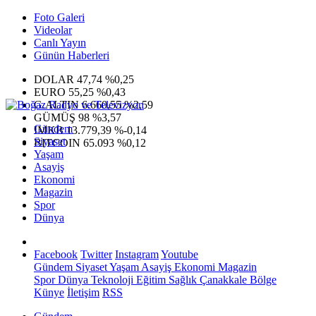
Foto Galeri
Videolar
Canlı Yayın
Günün Haberleri
DOLAR
47,74
%0,25
EURO
55,25
%0,43
G.ALTIN
6.660,55
%2,59
GÜMÜŞ
98
%3,57
Gündem
IMKB
13.779,39
%-0,14
Siyaset
BITCOIN
65.093
%0,12
Yaşam
Asayiş
Ekonomi
Magazin
Spor
Dünya
Facebook
Twitter
Instagram
Youtube
Gündem
Siyaset
Yaşam
Asayiş
Ekonomi
Magazin
Spor
Dünya
Teknoloji
Eğitim
Sağlık
Çanakkale Bölge
Künye
İletişim
RSS