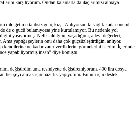
larını karşılıyorum. Ondan kalanlarla da ilaçlarımızı almaya
i dile getiren talihsiz genç kız, “Anlıyorsun ki sağlık kadar önemli
sinde de o gücü bulamıyorsa yine kurtulamıyor. Bu nedenle yol
bi yaşıyormuş. Nefes aldığımı, yaşadığımı, ailevi değerleri,
 Ama yaptığı şeylerin onu daha çok güçsüzleştirdiğini anlıyor.
kıp kendilerine ne kadar zarar verdiklerini görmelerini isterim. İçlerinde
eyince yapabiliyormuş insan” diye konuştu.
smimi değiştirdim ama resmiyette değiştiremiyorum. 400 lira dosya
n her şeyi atmak için hazırlık yapıyorum. Bunun için destek