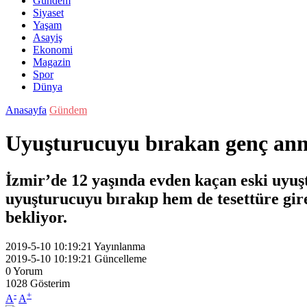
Gündem
Siyaset
Yaşam
Asayiş
Ekonomi
Magazin
Spor
Dünya
Anasayfa
Gündem
Uyuşturucuyu bırakan genç anne
İzmir’de 12 yaşında evden kaçan eski uyuşt
uyuşturucuyu bırakıp hem de tesettüre gire
bekliyor.
2019-5-10 10:19:21
Yayınlanma
2019-5-10 10:19:21
Güncelleme
0
Yorum
1028
Gösterim
-
+
A
A