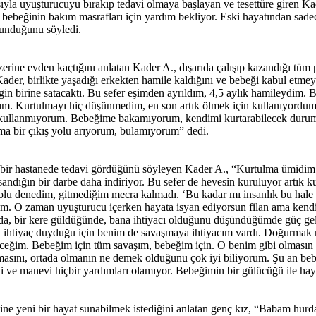
yla uyuşturucuyu bırakıp tedavi olmaya başlayan ve tesettüre giren Ka
bebeğinin bakım masrafları için yardım bekliyor. Eski hayatından sade
lunduğunu söyledi.
rine evden kaçtığını anlatan Kader A., dışarıda çalışıp kazandığı tüm p
en Kader, birlikte yaşadığı erkekten hamile kaldığını ve bebeği kabul et
gin birine satacaktı. Bu sefer eşimden ayrıldım, 4,5 aylık hamileydim.
m. Kurtulmayı hiç düşünmedim, en son artık ölmek için kullanıyordum.
 kullanmıyorum. Bebeğime bakamıyorum, kendimi kurtarabilecek durum
ma bir çıkış yolu arıyorum, bulamıyorum” dedi.
özel bir hastanede tedavi gördüğünü söyleyen Kader A., “Kurtulma ümidi
sandığın bir darbe daha indiriyor. Bu sefer de hevesin kuruluyor artık
olu denedim, gitmediğim mecra kalmadı. ‘Bu kadar mı insanlık bu hale ge
orum. O zaman uyuşturucu içerken hayata isyan ediyorsun filan ama ken
, bir kere güldüğünde, bana ihtiyacı olduğunu düşündüğümde güç geliy
 ihtiyaç duyduğu için benim de savaşmaya ihtiyacım vardı. Doğurmak m
ceğim. Bebeğim için tüm savaşım, bebeğim için. O benim gibi olmasın
asını, ortada olmanın ne demek olduğunu çok iyi biliyorum. Şu an be
ve manevi hiçbir yardımları olamıyor. Bebeğimin bir gülücüğü ile hayat
ne yeni bir hayat sunabilmek istediğini anlatan genç kız, “Babam hurda