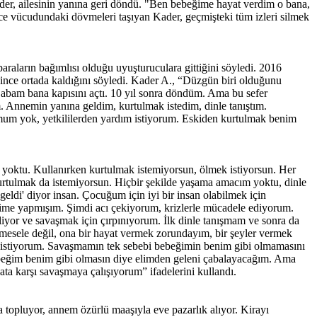
der, ailesinin yanına geri döndü. "Ben bebeğime hayat verdim o bana,
ce vücudundaki dövmeleri taşıyan Kader, geçmişteki tüm izleri silmek
araların bağımlısı olduğu uyuşturuculara gittiğini söyledi. 2016
meyince ortada kaldığını söyledi. Kader A., “Düzgün biri olduğunu
 Babam bana kapısını açtı. 10 yıl sonra döndüm. Ama bu sefer
 Annemin yanına geldim, kurtulmak istedim, dinle tanıştım.
um yok, yetkililerden yardım istiyorum. Eskiden kurtulmak benim
m yoktu. Kullanırken kurtulmak istemiyorsun, ölmek istiyorsun. Her
 kurtulmak da istemiyorsun. Hiçbir şekilde yaşama amacım yoktu, dinle
ldi' diyor insan. Çocuğum için iyi bir insan olabilmek için
dime yapmışım. Şimdi acı çekiyorum, krizlerle mücadele ediyorum.
or ve savaşmak için çırpınıyorum. İlk dinle tanışmam ve sonra da
esele değil, ona bir hayat vermek zorundayım, bir şeyler vermek
 istiyorum. Savaşmamın tek sebebi bebeğimin benim gibi olmamasını
beğim benim gibi olmasın diye elimden geleni çabalayacağım. Ama
a karşı savaşmaya çalışıyorum” ifadelerini kullandı.
 topluyor, annem özürlü maaşıyla eve pazarlık alıyor. Kirayı