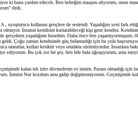
iyor ki bana yardım edecek. Ben bebeğim maaşını alıyorum, onun masraf
orum” dedi.
 uyuşturucu kullanan gençlere de seslendi. Yaşadığını yeni fark ettiğin
si olmuyor. İnsanın kendisini kurtarabileceği kişi gene kendisi. Kendi
 gerçekten yaşadığımı hissettim. Daha önce ben yaşamıyormuşum, ölü gi
 geldi. Çoğu zaman kendisinde güç bulamadığı için bu yola başvuruyor.
kınca utanırlar, kolları kesiktir veya ortalıkta sürünüyordur. İnsanlara ba
tavsiye ediyorum. Bu çok zor bir şey, ben bile hala uğraşıyorum, ama ist
“Geçmişimde kalan tek izler dövmelerim ve ismim. Param olmadığı için i
yorum. İsmimi Nur koydum ama gidip değiştiremiyorum. Geçmişimde kala