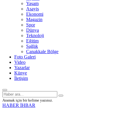
Yaşam
Asayiş
Ekonomi
Magazin
Spor
Dünya
Teknoloji
Eğitim
Sağlık
Çanakkale Bölge
Foto Galeri
Video
Yazarlar
Künye
İletişim
Aramak için bir kelime yazınız.
HABER İHBAR