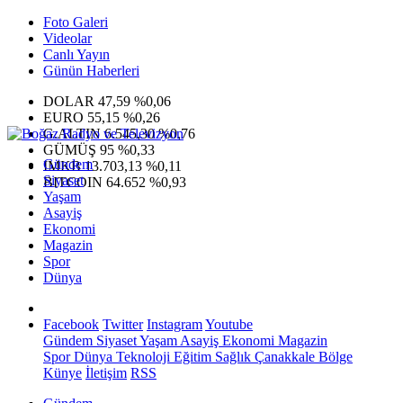
Foto Galeri
Videolar
Canlı Yayın
Günün Haberleri
DOLAR
47,59
%0,06
EURO
55,15
%0,26
G.ALTIN
6.545,30
%0,76
GÜMÜŞ
95
%0,33
Gündem
IMKB
13.703,13
%0,11
Siyaset
BITCOIN
64.652
%0,93
Yaşam
Asayiş
Ekonomi
Magazin
Spor
Dünya
Facebook
Twitter
Instagram
Youtube
Gündem
Siyaset
Yaşam
Asayiş
Ekonomi
Magazin
Spor
Dünya
Teknoloji
Eğitim
Sağlık
Çanakkale Bölge
Künye
İletişim
RSS