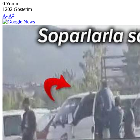
0
Yorum
1202
Gösterim
-
+
A
A