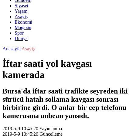
Gündem
Siyaset
Yaşam
Asayiş
Ekonomi
Magazin
Spor
Dünya
Anasayfa
Asayiş
İftar saati yol kavgası
kamerada
Bursa'da iftar saati trafikte seyreden iki
sürücü hatalı sollama kavgası sonrası
birbirine girdi. O anlar bir cep telefonu
kamerasına anbean yansıdı.
2019-5-9 10:45:20
Yayınlanma
2019-5-9 10:45:20
Güncelleme