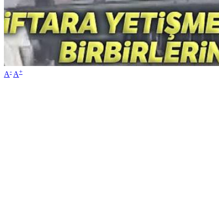
-
+
A
A