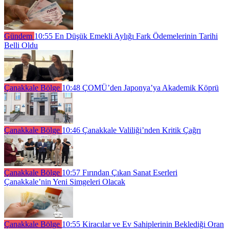
Gündem
10:55
En Düşük Emekli Aylığı Fark Ödemelerinin Tarihi
Belli Oldu
Çanakkale Bölge
10:48
ÇOMÜ’den Japonya’ya Akademik Köprü
Çanakkale Bölge
10:46
Çanakkale Valiliği’nden Kritik Çağrı
Çanakkale Bölge
10:57
Fırından Çıkan Sanat Eserleri
Çanakkale’nin Yeni Simgeleri Olacak
Çanakkale Bölge
10:55
Kiracılar ve Ev Sahiplerinin Beklediği Oran