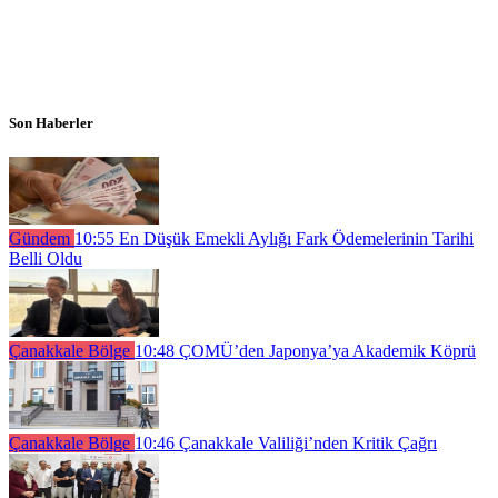
Son Haberler
Gündem
10:55
En Düşük Emekli Aylığı Fark Ödemelerinin Tarihi
Belli Oldu
Çanakkale Bölge
10:48
ÇOMÜ’den Japonya’ya Akademik Köprü
Çanakkale Bölge
10:46
Çanakkale Valiliği’nden Kritik Çağrı