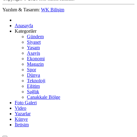
Yazılım & Tasarım:
WK Bilişim
Anasayfa
Kategoriler
Gündem
Siyaset
Yaşam
Asayiş
Ekonomi
Magazin
Spor
Dünya
Teknoloji
Eğitim
Sağlık
Çanakkale Bölge
Foto Galeri
Video
Yazarlar
Künye
İletişim