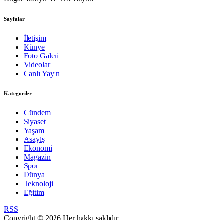
Sayfalar
İletişim
Künye
Foto Galeri
Videolar
Canlı Yayın
Kategoriler
Gündem
Siyaset
Yaşam
Asayiş
Ekonomi
Magazin
Spor
Dünya
Teknoloji
Eğitim
RSS
Copyright © 2026 Her hakkı saklıdır.