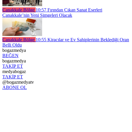
Çanakkale Bölge
10:57
Fırından Çıkan Sanat Eserleri
Çanakkale’nin Yeni Simgeleri Olacak
Çanakkale Bölge
10:55
Kiracılar ve Ev Sahiplerinin Beklediği Oran
Belli Oldu
bogazmedya
BEĞEN
bogazmedya
TAKİP ET
medyabogaz
TAKİP ET
@bogazmedyatv
ABONE OL