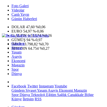
Foto Galeri
Videolar
Canlı Yayın
Günün Haberleri
DOLAR
47,60
%0,06
EURO
54,97
%-0,06
G.ALTIN
6.512,74
%0,26
GÜMÜŞ
94
%-0,97
Gündem
IMKB
13.798,82
%0,70
Siyaset
BITCOIN
64.754
%0,27
Yaşam
Asayiş
Ekonomi
Magazin
Spor
Dünya
Facebook
Twitter
Instagram
Youtube
Gündem
Siyaset
Yaşam
Asayiş
Ekonomi
Magazin
Spor
Dünya
Teknoloji
Eğitim
Sağlık
Çanakkale Bölge
Künye
İletişim
RSS