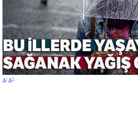
-
+
A
A