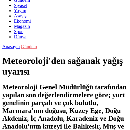
Gündem
Siyaset
Yaşam
Asayiş
Ekonomi
Magazin
Spor
Dünya
Anasayfa
Gündem
Meteoroloji'den sağanak yağış
uyarısı
Meteoroloji Genel Müdürlüğü tarafından
yapılan son değerlendirmelere göre; yurt
genelinin parçalı ve çok bulutlu,
Marmara'nın doğusu, Kuzey Ege, Doğu
Akdeniz, İç Anadolu, Karadeniz ve Doğu
Anadolu'nun kuzeyi ile Balıkesir, Muş ve