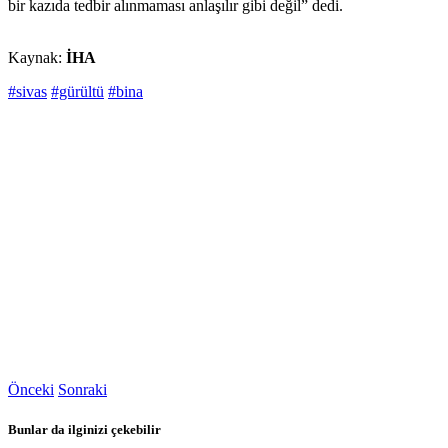
bir kazıda tedbir alınmaması anlaşılır gibi değil” dedi.
Kaynak:
İHA
#sivas
#gürültü
#bina
Önceki
Sonraki
Bunlar da ilginizi çekebilir