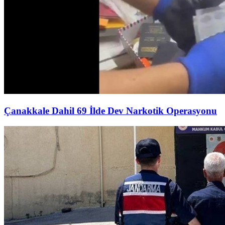
Çanakkale Dahil 69 İlde Dev Narkotik Operasyonu