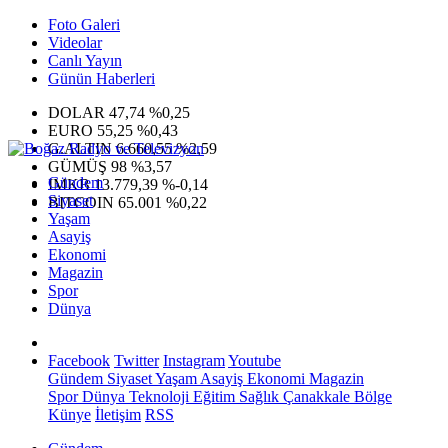
Foto Galeri
Videolar
Canlı Yayın
Günün Haberleri
DOLAR
47,74
%0,25
EURO
55,25
%0,43
G.ALTIN
6.660,55
%2,59
GÜMÜŞ
98
%3,57
Gündem
IMKB
13.779,39
%-0,14
Siyaset
BITCOIN
65.001
%0,22
Yaşam
Asayiş
Ekonomi
Magazin
Spor
Dünya
Facebook
Twitter
Instagram
Youtube
Gündem
Siyaset
Yaşam
Asayiş
Ekonomi
Magazin
Spor
Dünya
Teknoloji
Eğitim
Sağlık
Çanakkale Bölge
Künye
İletişim
RSS