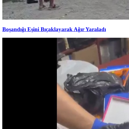
Boşandığı Eşini Bıçaklayarak Ağır Yaraladı