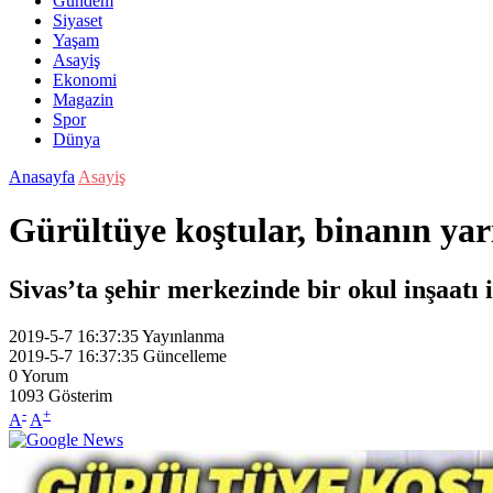
Gündem
Siyaset
Yaşam
Asayiş
Ekonomi
Magazin
Spor
Dünya
Anasayfa
Asayiş
Gürültüye koştular, binanın yar
Sivas’ta şehir merkezinde bir okul inşaatı 
2019-5-7 16:37:35
Yayınlanma
2019-5-7 16:37:35
Güncelleme
0
Yorum
1093
Gösterim
-
+
A
A