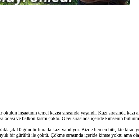
ir okulun inşaatının temel kazısı sırasında yaşandı. Kazı sırasında kaz
a odası ve balkon kısmı çöktü. Olay sırasında içeride kimsenin bulunma
klaşık 10 gündür burada kazı yapılıyor. Bizde hemen bitişikte kiracıyız. 
büyük bir gürültü ile çöktü. Çökme sırasında içeride kimse yoktu ama ol