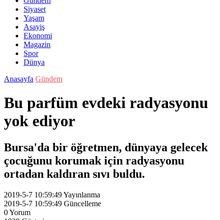
Gündem
Siyaset
Yaşam
Asayiş
Ekonomi
Magazin
Spor
Dünya
Anasayfa
Gündem
Bu parfüm evdeki radyasyonu
yok ediyor
Bursa'da bir öğretmen, dünyaya gelecek
çocuğunu korumak için radyasyonu
ortadan kaldıran sıvı buldu.
2019-5-7 10:59:49
Yayınlanma
2019-5-7 10:59:49
Güncelleme
0
Yorum