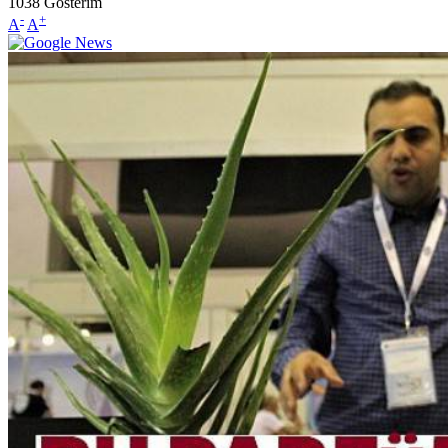
1038
Gösterim
-
+
A
A