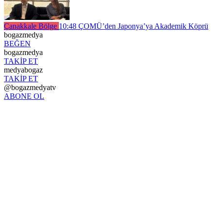
Çanakkale Bölge
10:48
ÇOMÜ’den Japonya’ya Akademik Köprü
bogazmedya
BEĞEN
bogazmedya
TAKİP ET
medyabogaz
TAKİP ET
@bogazmedyatv
ABONE OL