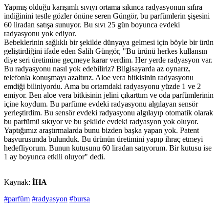
Yapmış olduğu karışımlı sıvıyı ortama sıkınca radyasyonun sıfıra
indiğinini testle gözler önüne seren Güngör, bu parfümlerin şişesini
60 liradan satışa sunuyor. Bu sıvı 25 gün boyunca evdeki
radyasyonu yok ediyor.
Bebeklerinin sağlıklı bir şekilde dünyaya gelmesi için böyle bir ürün
geliştirdiğini ifade eden Salih Güngör, "Bu ürünü herkes kullansın
diye seri üretimine geçmeye karar verdim. Her yerde radyasyon var.
Bu radyasyonu nasıl yok edebiliriz? Bilgisayarda az oynarız,
telefonla konuşmayı azaltırız. Aloe vera bitkisinin radyasyonu
emdiği biliniyordu. Ama bu ortamdaki radyasyonu yüzde 1 ve 2
emiyor. Ben aloe vera bitkisinin jelini çıkarttım ve oda parfümlerinin
içine koydum. Bu parfüme evdeki radyasyonu algılayan sensör
yerleştirdim. Bu sensör evdeki radyasyonu algılayıp otomatik olarak
bu parfümü sıkıyor ve bu şekilde evdeki radyasyon yok oluyor.
Yaptığımız araştırmalarda bunu bizden başka yapan yok. Patent
başvurusunda bulunduk. Bu ürünün üretimini yapıp ihraç etmeyi
hedefliyorum. Bunun kutusunu 60 liradan satıyorum. Bir kutusu ise
1 ay boyunca etkili oluyor" dedi.
Kaynak:
İHA
#parfüm
#radyasyon
#bursa