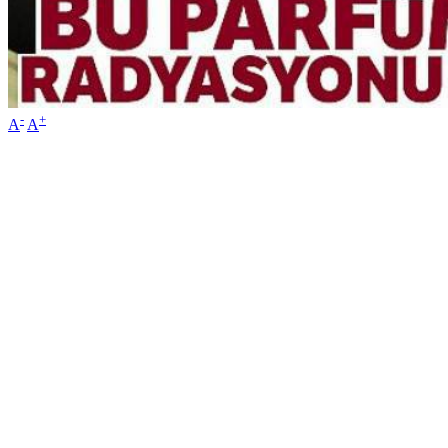
-
+
A
A