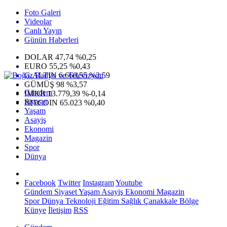
Foto Galeri
Videolar
Canlı Yayın
Günün Haberleri
DOLAR
47,74
%0,25
EURO
55,25
%0,43
G.ALTIN
6.660,55
%2,59
GÜMÜŞ
98
%3,57
Gündem
IMKB
13.779,39
%-0,14
Siyaset
BITCOIN
65.023
%0,40
Yaşam
Asayiş
Ekonomi
Magazin
Spor
Dünya
Facebook
Twitter
Instagram
Youtube
Gündem
Siyaset
Yaşam
Asayiş
Ekonomi
Magazin
Spor
Dünya
Teknoloji
Eğitim
Sağlık
Çanakkale Bölge
Künye
İletişim
RSS