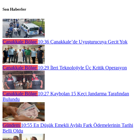
Son Haberler
Çanakkale Bölge
10:36
Çanakkale’de Uyuşturucuya Geçit Yok
Çanakkale Bölge
10:29
İleri Teknolojiyle Üç Kritik Operasyon
Çanakkale Bölge
10:27
Kaybolan 15 Keçi Jandarma Tarafından
Bulundu
Gündem
10:55
En Düşük Emekli Aylığı Fark Ödemelerinin Tarihi
Belli Oldu