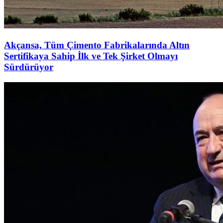
Akçansa, Tüm Çimento Fabrikalarında Altın
Sertifikaya Sahip İlk ve Tek Şirket Olmayı
Sürdürüyor