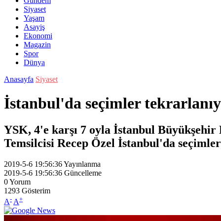
Gündem
Siyaset
Yaşam
Asayiş
Ekonomi
Magazin
Spor
Dünya
Anasayfa
Siyaset
İstanbul'da seçimler tekrarlanı
YSK, 4'e karşı 7 oyla İstanbul Büyükşehir 
Temsilcisi Recep Özel İstanbul'da seçimler
2019-5-6 19:56:36
Yayınlanma
2019-5-6 19:56:36
Güncelleme
0
Yorum
1293
Gösterim
-
+
A
A