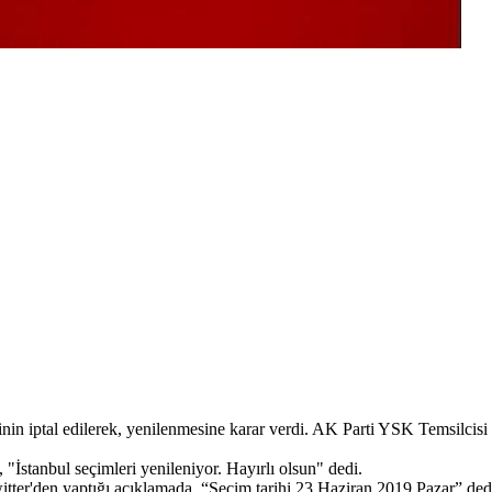
in iptal edilerek, yenilenmesine karar verdi. AK Parti YSK Temsilcisi 
İstanbul seçimleri yenileniyor. Hayırlı olsun" dedi.
tter'den yaptığı açıklamada, “Seçim tarihi 23 Haziran 2019 Pazar” ded