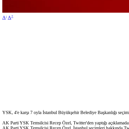
-
+
A
A
YSK, 4'e karşı 7 oyla İstanbul Büyükşehir Belediye Başkanlığı seçimin
AK Parti YSK Temsilcisi Recep Özel, Twitter'den yaptığı açıklamada, "
AK Parti YSK Temsilcisi Recep Özel, İstanbul seçimleri hakkında Twi