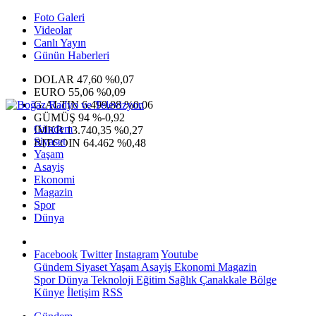
Foto Galeri
Videolar
Canlı Yayın
Günün Haberleri
DOLAR
47,60
%0,07
EURO
55,06
%0,09
G.ALTIN
6.499,88
%0,06
GÜMÜŞ
94
%-0,92
Gündem
IMKB
13.740,35
%0,27
Siyaset
BITCOIN
64.462
%0,48
Yaşam
Asayiş
Ekonomi
Magazin
Spor
Dünya
Facebook
Twitter
Instagram
Youtube
Gündem
Siyaset
Yaşam
Asayiş
Ekonomi
Magazin
Spor
Dünya
Teknoloji
Eğitim
Sağlık
Çanakkale Bölge
Künye
İletişim
RSS