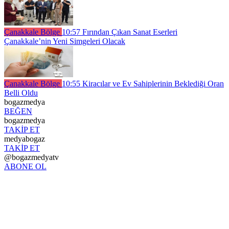
Çanakkale Bölge
10:57
Fırından Çıkan Sanat Eserleri
Çanakkale’nin Yeni Simgeleri Olacak
Çanakkale Bölge
10:55
Kiracılar ve Ev Sahiplerinin Beklediği Oran
Belli Oldu
bogazmedya
BEĞEN
bogazmedya
TAKİP ET
medyabogaz
TAKİP ET
@bogazmedyatv
ABONE OL