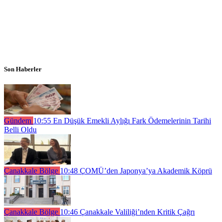
Son Haberler
Gündem
10:55
En Düşük Emekli Aylığı Fark Ödemelerinin Tarihi
Belli Oldu
Çanakkale Bölge
10:48
ÇOMÜ’den Japonya’ya Akademik Köprü
Çanakkale Bölge
10:46
Çanakkale Valiliği’nden Kritik Çağrı