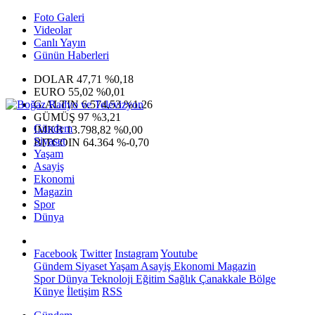
Foto Galeri
Videolar
Canlı Yayın
Günün Haberleri
DOLAR
47,71
%0,18
EURO
55,02
%0,01
G.ALTIN
6.574,53
%1,26
GÜMÜŞ
97
%3,21
Gündem
IMKB
13.798,82
%0,00
Siyaset
BITCOIN
64.364
%-0,70
Yaşam
Asayiş
Ekonomi
Magazin
Spor
Dünya
Facebook
Twitter
Instagram
Youtube
Gündem
Siyaset
Yaşam
Asayiş
Ekonomi
Magazin
Spor
Dünya
Teknoloji
Eğitim
Sağlık
Çanakkale Bölge
Künye
İletişim
RSS