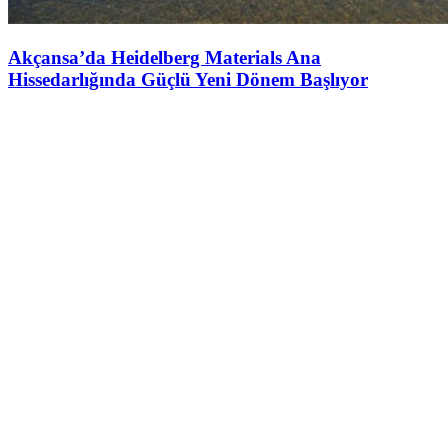
Akçansa’da Heidelberg Materials Ana
Hissedarlığında Güçlü Yeni Dönem Başlıyor