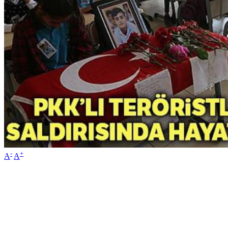
-
+
A
A