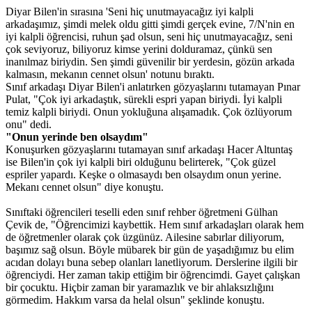
Diyar Bilen'in sırasına 'Seni hiç unutmayacağız iyi kalpli
arkadaşımız, şimdi melek oldu gitti şimdi gerçek evine, 7/N'nin en
iyi kalpli öğrencisi, ruhun şad olsun, seni hiç unutmayacağız, seni
çok seviyoruz, biliyoruz kimse yerini dolduramaz, çünkü sen
inanılmaz biriydin. Sen şimdi güvenilir bir yerdesin, gözün arkada
kalmasın, mekanın cennet olsun' notunu bıraktı.
Sınıf arkadaşı Diyar Bilen'i anlatırken gözyaşlarını tutamayan Pınar
Pulat, "Çok iyi arkadaştık, sürekli espri yapan biriydi. İyi kalpli
temiz kalpli biriydi. Onun yokluğuna alışamadık. Çok özlüyorum
onu" dedi.
"Onun yerinde ben olsaydım"
Konuşurken gözyaşlarını tutamayan sınıf arkadaşı Hacer Altuntaş
ise Bilen'in çok iyi kalpli biri olduğunu belirterek, "Çok güzel
espriler yapardı. Keşke o olmasaydı ben olsaydım onun yerine.
Mekanı cennet olsun" diye konuştu.
Sınıftaki öğrencileri teselli eden sınıf rehber öğretmeni Gülhan
Çevik de, "Öğrencimizi kaybettik. Hem sınıf arkadaşları olarak hem
de öğretmenler olarak çok üzgünüz. Ailesine sabırlar diliyorum,
başımız sağ olsun. Böyle mübarek bir gün de yaşadığımız bu elim
acıdan dolayı buna sebep olanları lanetliyorum. Derslerine ilgili bir
öğrenciydi. Her zaman takip ettiğim bir öğrencimdi. Gayet çalışkan
bir çocuktu. Hiçbir zaman bir yaramazlık ve bir ahlaksızlığını
görmedim. Hakkım varsa da helal olsun" şeklinde konuştu.