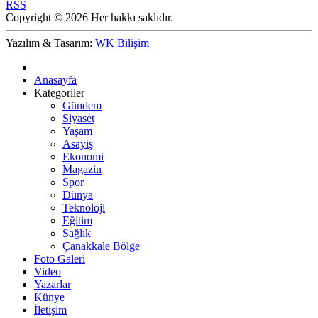
RSS
Copyright © 2026 Her hakkı saklıdır.
Yazılım & Tasarım:
WK Bilişim
Anasayfa
Kategoriler
Gündem
Siyaset
Yaşam
Asayiş
Ekonomi
Magazin
Spor
Dünya
Teknoloji
Eğitim
Sağlık
Çanakkale Bölge
Foto Galeri
Video
Yazarlar
Künye
İletişim