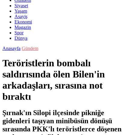
Gündem
Siyaset
Yaşam
Asayiş
Ekonomi
Magazin
Spor
Dünya
Anasayfa
Gündem
Teröristlerin bombalı
saldırısında ölen Bilen'in
arkadaşları, sırasına not
bıraktı
Şırnak'ın Silopi ilçesinde pikniğe
gidenleri taşıyan minibüsün dönüşü
sırasında PKK'lı teröristlerce döşenen