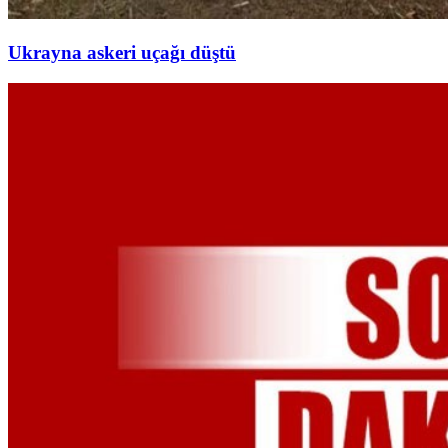
Ukrayna askeri uçağı düştü