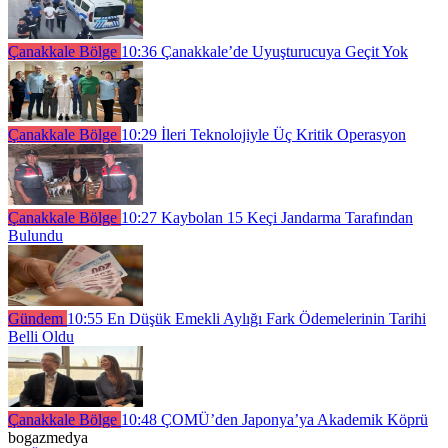
Çanakkale Bölge
10:36
Çanakkale’de Uyuşturucuya Geçit Yok
Çanakkale Bölge
10:29
İleri Teknolojiyle Üç Kritik Operasyon
Çanakkale Bölge
10:27
Kaybolan 15 Keçi Jandarma Tarafından
Bulundu
Gündem
10:55
En Düşük Emekli Aylığı Fark Ödemelerinin Tarihi
Belli Oldu
Çanakkale Bölge
10:48
ÇOMÜ’den Japonya’ya Akademik Köprü
bogazmedya