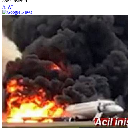
866
Gösterim
-
+
A
A