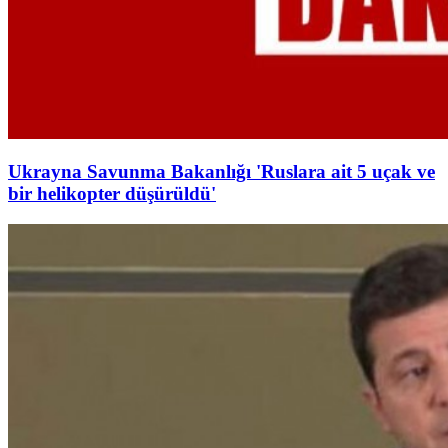
Ukrayna Savunma Bakanlığı 'Ruslara ait 5 uçak ve
bir helikopter düşürüldü'