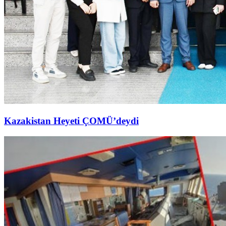
Kazakistan Heyeti ÇOMÜ’deydi