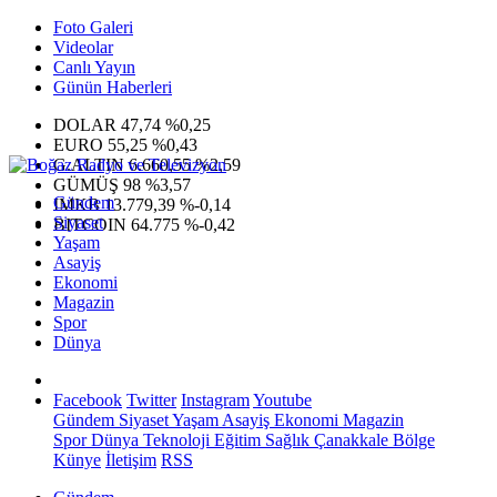
Foto Galeri
Videolar
Canlı Yayın
Günün Haberleri
DOLAR
47,74
%0,25
EURO
55,25
%0,43
G.ALTIN
6.660,55
%2,59
GÜMÜŞ
98
%3,57
Gündem
IMKB
13.779,39
%-0,14
Siyaset
BITCOIN
64.775
%-0,42
Yaşam
Asayiş
Ekonomi
Magazin
Spor
Dünya
Facebook
Twitter
Instagram
Youtube
Gündem
Siyaset
Yaşam
Asayiş
Ekonomi
Magazin
Spor
Dünya
Teknoloji
Eğitim
Sağlık
Çanakkale Bölge
Künye
İletişim
RSS