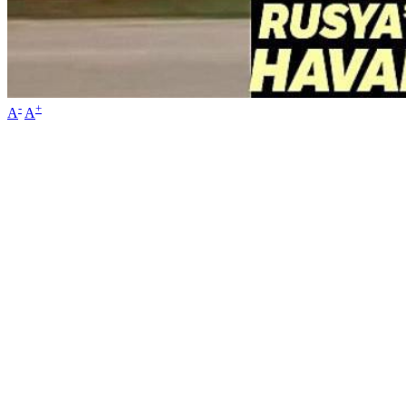
-
+
A
A