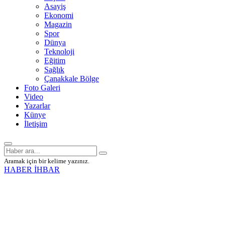
Asayiş
Ekonomi
Magazin
Spor
Dünya
Teknoloji
Eğitim
Sağlık
Çanakkale Bölge
Foto Galeri
Video
Yazarlar
Künye
İletişim
Aramak için bir kelime yazınız.
HABER İHBAR