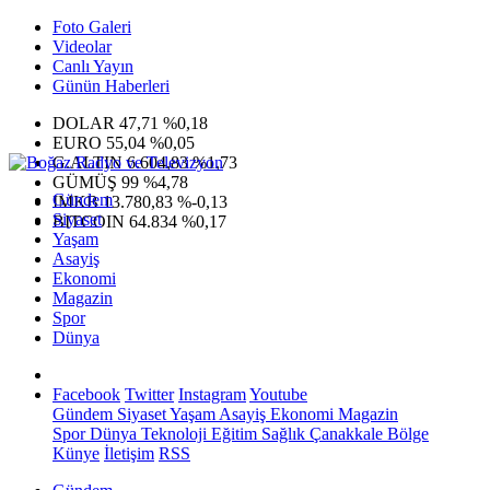
Foto Galeri
Videolar
Canlı Yayın
Günün Haberleri
DOLAR
47,71
%0,18
EURO
55,04
%0,05
G.ALTIN
6.604,83
%1,73
GÜMÜŞ
99
%4,78
Gündem
IMKB
13.780,83
%-0,13
Siyaset
BITCOIN
64.834
%0,17
Yaşam
Asayiş
Ekonomi
Magazin
Spor
Dünya
Facebook
Twitter
Instagram
Youtube
Gündem
Siyaset
Yaşam
Asayiş
Ekonomi
Magazin
Spor
Dünya
Teknoloji
Eğitim
Sağlık
Çanakkale Bölge
Künye
İletişim
RSS