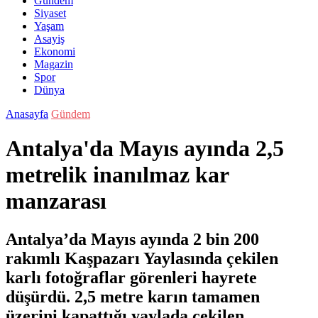
Gündem
Siyaset
Yaşam
Asayiş
Ekonomi
Magazin
Spor
Dünya
Anasayfa
Gündem
Antalya'da Mayıs ayında 2,5
metrelik inanılmaz kar
manzarası
Antalya’da Mayıs ayında 2 bin 200
rakımlı Kaşpazarı Yaylasında çekilen
karlı fotoğraflar görenleri hayrete
düşürdü. 2,5 metre karın tamamen
üzerini kapattığı yaylada çekilen