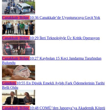
Çanakkale Bölge
10:36
Çanakkale’de Uyuşturucuya Geçit Yok
Çanakkale Bölge
10:29
İleri Teknolojiyle Üç Kritik Operasyon
Çanakkale Bölge
10:27
Kaybolan 15 Keçi Jandarma Tarafından
Bulundu
Gündem
10:55
En Düşük Emekli Aylığı Fark Ödemelerinin Tarihi
Belli Oldu
Çanakkale Bölge
10:48
ÇOMÜ’den Japonya’ya Akademik Köprü