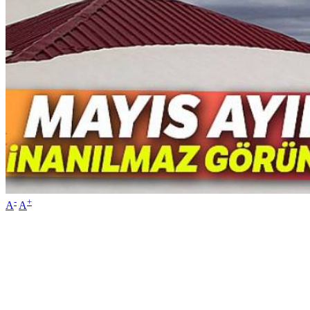
-
+
A
A