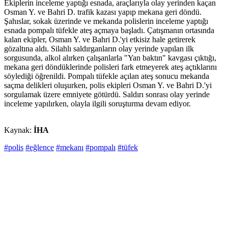
Ekiplerin inceleme yaptığı esnada, araçlarıyla olay yerinden kaçan
Osman Y. ve Bahri D. trafik kazası yapıp mekana geri döndü.
Şahıslar, sokak üzerinde ve mekanda polislerin inceleme yaptığı
esnada pompalı tüfekle ateş açmaya başladı. Çatışmanın ortasında
kalan ekipler, Osman Y. ve Bahri D.'yi etkisiz hale getirerek
gözaltına aldı. Silahlı saldırganların olay yerinde yapılan ilk
sorgusunda, alkol alırken çalışanlarla "Yan baktın" kavgası çıktığı,
mekana geri döndüklerinde polisleri fark etmeyerek ateş açtıklarını
söylediği öğrenildi. Pompalı tüfekle açılan ateş sonucu mekanda
saçma delikleri oluşurken, polis ekipleri Osman Y. ve Bahri D.'yi
sorgulamak üzere emniyete götürdü. Saldırı sonrası olay yerinde
inceleme yapılırken, olayla ilgili soruşturma devam ediyor.
Kaynak:
İHA
#polis
#eğlence
#mekanı
#pompalı
#tüfek