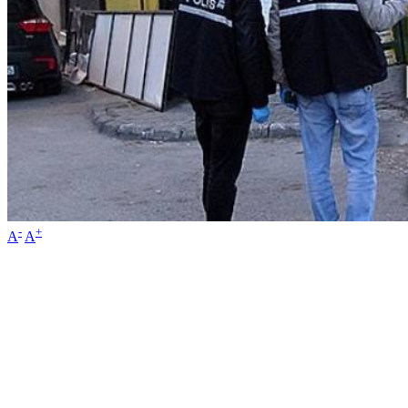
-
+
A
A