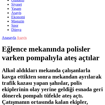
Gündem
Siyaset
Yaşam
Asayiş
Ekonomi
Magazin
Spor
Dünya
Anasayfa
Asayiş
Eğlence mekanında polisler
varken pompalıyla ateş açtılar
Alkol aldıkları mekanda çalışanlarla
kavga ettikten sonra mekandan ayrılarak
trafik kazası yapan şahıslar, polis
ekiplerinin olay yerine geldiği esnada geri
dönerek pompalı tüfekle ateş açtı.
Çatışmanın ortasında kalan ekipler,