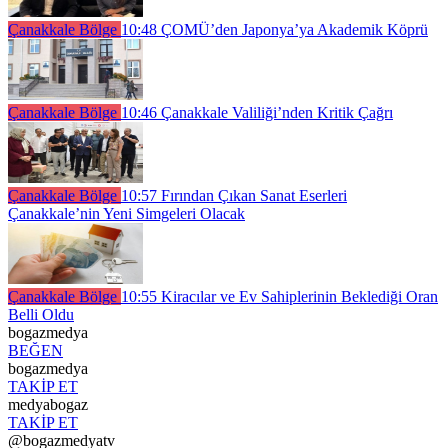
Çanakkale Bölge
10:48
ÇOMÜ’den Japonya’ya Akademik Köprü
Çanakkale Bölge
10:46
Çanakkale Valiliği’nden Kritik Çağrı
Çanakkale Bölge
10:57
Fırından Çıkan Sanat Eserleri
Çanakkale’nin Yeni Simgeleri Olacak
Çanakkale Bölge
10:55
Kiracılar ve Ev Sahiplerinin Beklediği Oran
Belli Oldu
bogazmedya
BEĞEN
bogazmedya
TAKİP ET
medyabogaz
TAKİP ET
@bogazmedyatv