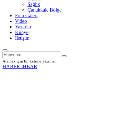
Sağlık
Çanakkale Bölge
Foto Galeri
Video
Yazarlar
Künye
İletişim
Aramak için bir kelime yazınız.
HABER İHBAR