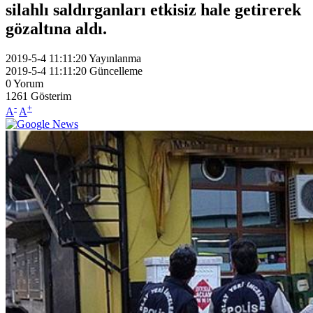
silahlı saldırganları etkisiz hale getirerek
gözaltına aldı.
2019-5-4 11:11:20
Yayınlanma
2019-5-4 11:11:20
Güncelleme
0
Yorum
1261
Gösterim
-
+
A
A