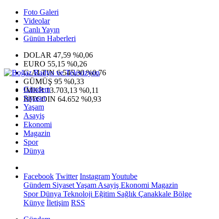
Foto Galeri
Videolar
Canlı Yayın
Günün Haberleri
DOLAR
47,59
%0,06
EURO
55,15
%0,26
G.ALTIN
6.545,30
%0,76
GÜMÜŞ
95
%0,33
Gündem
IMKB
13.703,13
%0,11
Siyaset
BITCOIN
64.652
%0,93
Yaşam
Asayiş
Ekonomi
Magazin
Spor
Dünya
Facebook
Twitter
Instagram
Youtube
Gündem
Siyaset
Yaşam
Asayiş
Ekonomi
Magazin
Spor
Dünya
Teknoloji
Eğitim
Sağlık
Çanakkale Bölge
Künye
İletişim
RSS