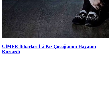
CİMER İhbarları İki Kız Çocuğunun Hayatını
Kurtardı