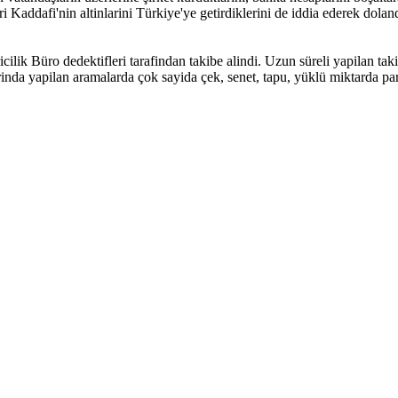
eri Kaddafi'nin altinlarini Türkiye'ye getirdiklerini de iddia ederek dolan
icilik Büro dedektifleri tarafindan takibe alindi. Uzun süreli yapilan t
larinda yapilan aramalarda çok sayida çek, senet, tapu, yüklü miktarda pa