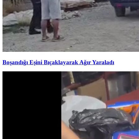
Boşandığı Eşini Bıçaklayarak Ağır Yaraladı