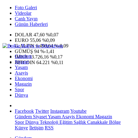
Foto Galeri
Videolar
Canlı Yayın
Günün Haberleri
DOLAR
47,60
%0,07
EURO
55,06
%0,09
G.ALTIN
6.490,04
%-0,09
GÜMÜŞ
94
%-1,41
Gündem
IMKB
13.726,16
%0,17
Siyaset
BITCOIN
64.221
%0,11
Yaşam
Asayiş
Ekonomi
Magazin
Spor
Dünya
Facebook
Twitter
Instagram
Youtube
Gündem
Siyaset
Yaşam
Asayiş
Ekonomi
Magazin
Spor
Dünya
Teknoloji
Eğitim
Sağlık
Çanakkale Bölge
Künye
İletişim
RSS