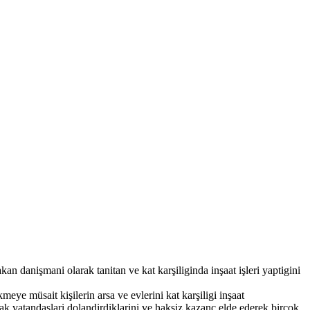
n danişmani olarak tanitan ve kat karşiliginda inşaat işleri yaptigini
meye müsait kişilerin arsa ve evlerini kat karşiligi inşaat
arak vatandaşlari dolandirdiklarini ve haksiz kazanç elde ederek birçok