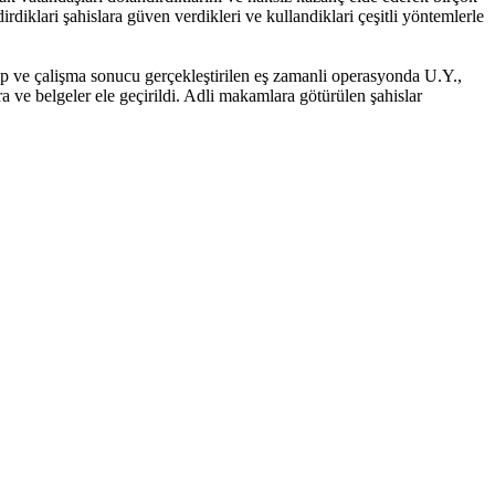
dirdiklari şahislara güven verdikleri ve kullandiklari çeşitli yöntemlerle
akip ve çalişma sonucu gerçekleştirilen eş zamanli operasyonda U.Y.,
ra ve belgeler ele geçirildi. Adli makamlara götürülen şahislar