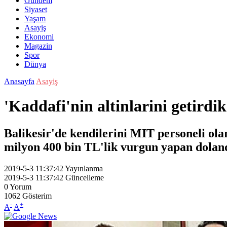
Gündem
Siyaset
Yaşam
Asayiş
Ekonomi
Magazin
Spor
Dünya
Anasayfa
Asayiş
'Kaddafi'nin altinlarini getirdi
Balikesir'de kendilerini MIT personeli ola
milyon 400 bin TL'lik vurgun yapan doland
2019-5-3 11:37:42
Yayınlanma
2019-5-3 11:37:42
Güncelleme
0
Yorum
1062
Gösterim
-
+
A
A