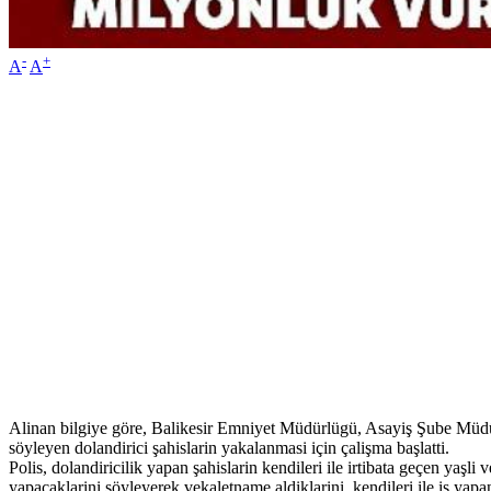
-
+
A
A
Alinan bilgiye göre, Balikesir Emniyet Müdürlügü, Asayiş Şube Müdürlüg
söyleyen dolandirici şahislarin yakalanmasi için çalişma başlatti.
Polis, dolandiricilik yapan şahislarin kendileri ile irtibata geçen yaşli
yapacaklarini söyleyerek vekaletname aldiklarini, kendileri ile iş yapa