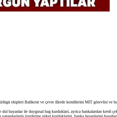
ü ekipleri Balikesir ve çevre illerde kendilerini MIT görevlisi ve baka
 ve dul bayanlar ile duygusal bag kurduklari, ayrica bankalardan kredi çek
n vatandaşlarin üzerlerine şirket kurduklarini, banka hesaplarini boşalt