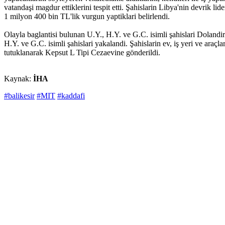
vatandaşi magdur ettiklerini tespit etti. Şahislarin Libya'nin devrik lid
1 milyon 400 bin TL'lik vurgun yaptiklari belirlendi.
Olayla baglantisi bulunan U.Y., H.Y. ve G.C. isimli şahislari Dolandir
H.Y. ve G.C. isimli şahislari yakalandi. Şahislarin ev, iş yeri ve araç
tutuklanarak Kepsut L Tipi Cezaevine gönderildi.
Kaynak:
İHA
#balikesir
#MIT
#kaddafi