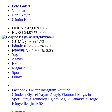
Foto Galeri
Videolar
Canlı Yayın
Günün Haberleri
DOLAR
47,60
%0,07
EURO
54,97
%-0,06
G.ALTIN
6.470,33
%-0,40
GÜMÜŞ
93
%-1,73
Gündem
IMKB
13.798,82
%0,70
Siyaset
BITCOIN
64.700
%-0,05
Yaşam
Asayiş
Ekonomi
Magazin
Spor
Dünya
Facebook
Twitter
Instagram
Youtube
Gündem
Siyaset
Yaşam
Asayiş
Ekonomi
Magazin
Spor
Dünya
Teknoloji
Eğitim
Sağlık
Çanakkale Bölge
Künye
İletişim
RSS