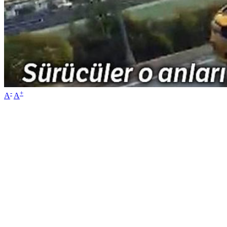
-
+
A
A