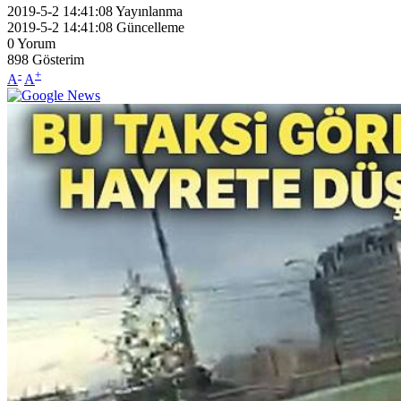
2019-5-2 14:41:08
Yayınlanma
2019-5-2 14:41:08
Güncelleme
0
Yorum
898
Gösterim
-
+
A
A