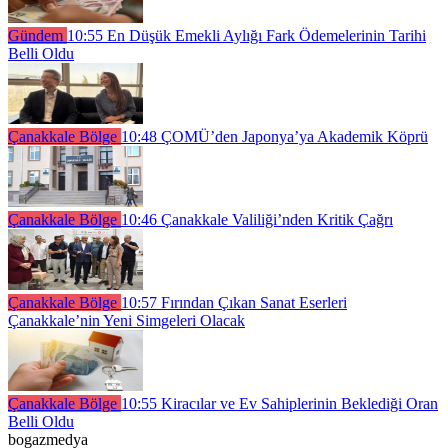
Gündem
10:55
En Düşük Emekli Aylığı Fark Ödemelerinin Tarihi
Belli Oldu
Çanakkale Bölge
10:48
ÇOMÜ’den Japonya’ya Akademik Köprü
Çanakkale Bölge
10:46
Çanakkale Valiliği’nden Kritik Çağrı
Çanakkale Bölge
10:57
Fırından Çıkan Sanat Eserleri
Çanakkale’nin Yeni Simgeleri Olacak
Çanakkale Bölge
10:55
Kiracılar ve Ev Sahiplerinin Beklediği Oran
Belli Oldu
bogazmedya