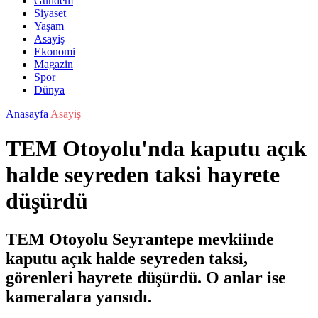
Gündem
Siyaset
Yaşam
Asayiş
Ekonomi
Magazin
Spor
Dünya
Anasayfa
Asayiş
TEM Otoyolu'nda kaputu açık
halde seyreden taksi hayrete
düşürdü
TEM Otoyolu Seyrantepe mevkiinde
kaputu açık halde seyreden taksi,
görenleri hayrete düşürdü. O anlar ise
kameralara yansıdı.