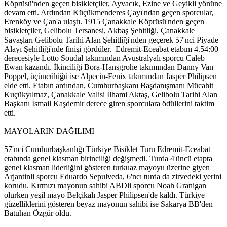
Köprüsü'nden geçen bisikletçiler, Ayvacık, Ezine ve Geyikli yönüne
devam etti. Ardından Küçükmenderes Çayı'ndan geçen sporcular,
Erenköy ve Çan'a ulaştı. 1915 Çanakkale Köprüsü'nden geçen
bisikletçiler, Gelibolu Tersanesi, Akbaş Şehitliği, Çanakkale
Savaşları Gelibolu Tarihi Alan Şehitliği'nden geçerek 57'nci Piyade
Alayı Şehitliği'nde finişi gördüler. Edremit-Eceabat etabını 4.54:00
derecesiyle Lotto Soudal takımından Avustralyalı sporcu Caleb
Ewan kazandı. İkinciliği Bora-Hansgrohe takımından Danny Van
Poppel, üçüncülüğü ise Alpecin-Fenix takımından Jasper Philipsen
elde etti. Etabın ardından, Cumhurbaşkanı Başdanışmanı Mücahit
Kuçükyılmaz, Çanakkale Valisi İlhami Aktaş, Gelibolu Tarihi Alan
Başkanı İsmail Kaşdemir derece giren sporculara ödüllerini taktim
etti.
MAYOLARIN DAĞILIMI
57'nci Cumhurbaşkanlığı Türkiye Bisiklet Turu Edremit-Eceabat
etabında genel klasman birinciliği değişmedi. Turda 4'üncü etapta
genel klasman liderliğini gösteren turkuaz mayoyu üzerine giyen
Arjantinli sporcu Eduardo Sepulveda, 6'ncı turda da zirvedeki yerini
korudu. Kırmızı mayonun sahibi ABDli sporcu Noah Granigan
olurken yeşil mayo Belçikalı Jasper Philipsen'de kaldı. Türkiye
güzelliklerini gösteren beyaz mayonun sahibi ise Sakarya BB'den
Batuhan Özgür oldu.