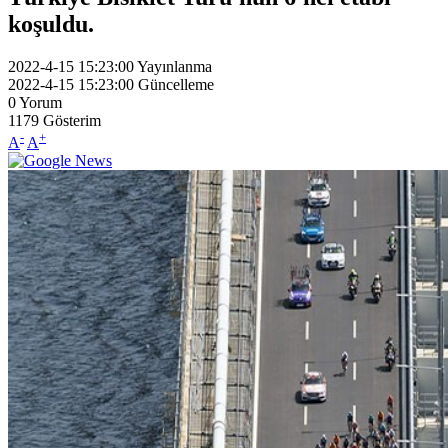
koşuldu.
2022-4-15 15:23:00
Yayınlanma
2022-4-15 15:23:00
Güncelleme
0
Yorum
1179
Gösterim
-
+
A
A