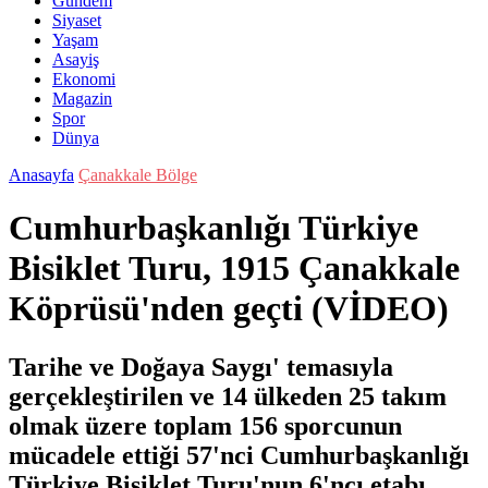
Gündem
Siyaset
Yaşam
Asayiş
Ekonomi
Magazin
Spor
Dünya
Anasayfa
Çanakkale Bölge
Cumhurbaşkanlığı Türkiye
Bisiklet Turu, 1915 Çanakkale
Köprüsü'nden geçti (VİDEO)
Tarihe ve Doğaya Saygı' temasıyla
gerçekleştirilen ve 14 ülkeden 25 takım
olmak üzere toplam 156 sporcunun
mücadele ettiği 57'nci Cumhurbaşkanlığı
Türkiye Bisiklet Turu'nun 6'ncı etabı