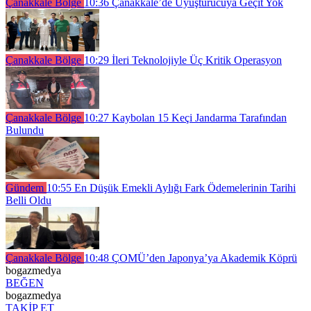
Çanakkale Bölge
10:36
Çanakkale’de Uyuşturucuya Geçit Yok
Çanakkale Bölge
10:29
İleri Teknolojiyle Üç Kritik Operasyon
Çanakkale Bölge
10:27
Kaybolan 15 Keçi Jandarma Tarafından
Bulundu
Gündem
10:55
En Düşük Emekli Aylığı Fark Ödemelerinin Tarihi
Belli Oldu
Çanakkale Bölge
10:48
ÇOMÜ’den Japonya’ya Akademik Köprü
bogazmedya
BEĞEN
bogazmedya
TAKİP ET