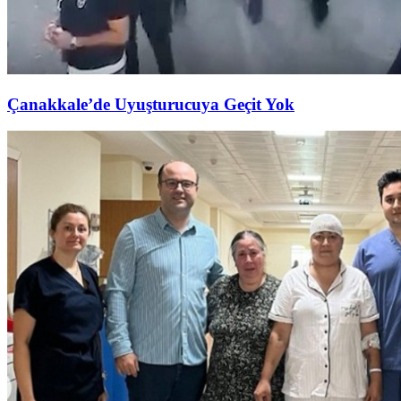
Çanakkale’de Uyuşturucuya Geçit Yok