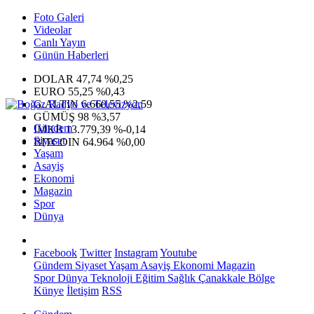
Foto Galeri
Videolar
Canlı Yayın
Günün Haberleri
DOLAR
47,74
%0,25
EURO
55,25
%0,43
G.ALTIN
6.660,55
%2,59
GÜMÜŞ
98
%3,57
Gündem
IMKB
13.779,39
%-0,14
Siyaset
BITCOIN
64.964
%0,00
Yaşam
Asayiş
Ekonomi
Magazin
Spor
Dünya
Facebook
Twitter
Instagram
Youtube
Gündem
Siyaset
Yaşam
Asayiş
Ekonomi
Magazin
Spor
Dünya
Teknoloji
Eğitim
Sağlık
Çanakkale Bölge
Künye
İletişim
RSS