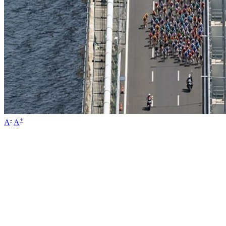
-
+
A
A