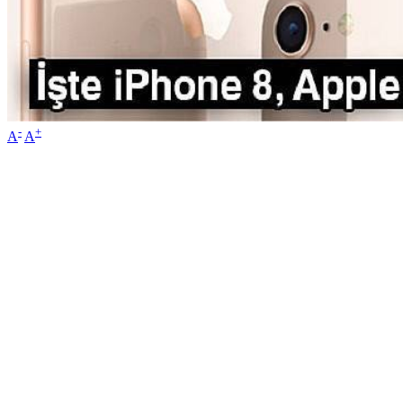
-
+
A
A