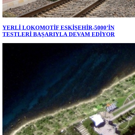
YERLİ LOKOMOTİF ESKİŞEHİR-5000’İN
TESTLERİ BAŞARIYLA DEVAM EDİYOR