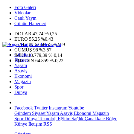
Foto Galeri
Videolar
Canlı Yayın
Günün Haberleri
DOLAR
47,74
%0,25
EURO
55,25
%0,43
G.ALTIN
6.660,55
%2,59
GÜMÜŞ
98
%3,57
Gündem
IMKB
13.779,39
%-0,14
Siyaset
BITCOIN
64.859
%-0,22
Yaşam
Asayiş
Ekonomi
Magazin
Spor
Dünya
Facebook
Twitter
Instagram
Youtube
Gündem
Siyaset
Yaşam
Asayiş
Ekonomi
Magazin
Spor
Dünya
Teknoloji
Eğitim
Sağlık
Çanakkale Bölge
Künye
İletişim
RSS