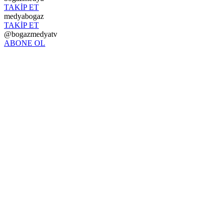
TAKİP ET
medyabogaz
TAKİP ET
@bogazmedyatv
ABONE OL