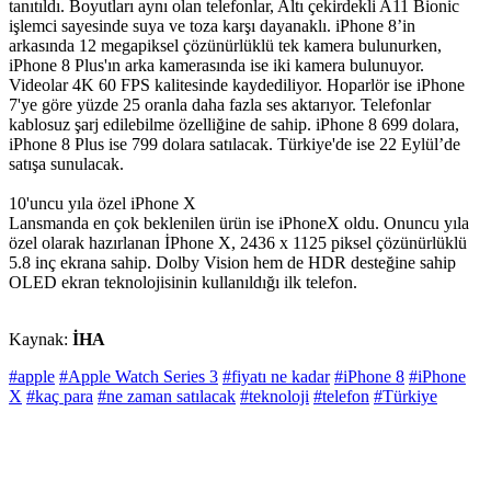
tanıtıldı. Boyutları aynı olan telefonlar, Altı çekirdekli A11 Bionic
işlemci sayesinde suya ve toza karşı dayanaklı. iPhone 8’in
arkasında 12 megapiksel çözünürlüklü tek kamera bulunurken,
iPhone 8 Plus'ın arka kamerasında ise iki kamera bulunuyor.
Videolar 4K 60 FPS kalitesinde kaydediliyor. Hoparlör ise iPhone
7'ye göre yüzde 25 oranla daha fazla ses aktarıyor. Telefonlar
kablosuz şarj edilebilme özelliğine de sahip. iPhone 8 699 dolara,
iPhone 8 Plus ise 799 dolara satılacak. Türkiye'de ise 22 Eylül’de
satışa sunulacak.
10'uncu yıla özel iPhone X
Lansmanda en çok beklenilen ürün ise iPhoneX oldu. Onuncu yıla
özel olarak hazırlanan İPhone X, 2436 x 1125 piksel çözünürlüklü
5.8 inç ekrana sahip. Dolby Vision hem de HDR desteğine sahip
OLED ekran teknolojisinin kullanıldığı ilk telefon.
Kaynak:
İHA
#apple
#Apple Watch Series 3
#fiyatı ne kadar
#iPhone 8
#iPhone
X
#kaç para
#ne zaman satılacak
#teknoloji
#telefon
#Türkiye