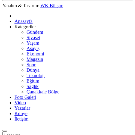
Yazılım & Tasarım:
WK Bilişim
Anasayfa
Kategoriler
Gündem
Siyaset
Yaşam
Asayiş
Ekonomi
Magazin
Spor
Dünya
Teknoloji
Eğitim
Sağlık
Çanakkale Bölge
Foto Galeri
Video
Yazarlar
Künye
İletişim