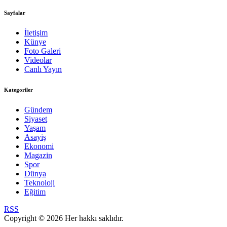
Sayfalar
İletişim
Künye
Foto Galeri
Videolar
Canlı Yayın
Kategoriler
Gündem
Siyaset
Yaşam
Asayiş
Ekonomi
Magazin
Spor
Dünya
Teknoloji
Eğitim
RSS
Copyright © 2026 Her hakkı saklıdır.