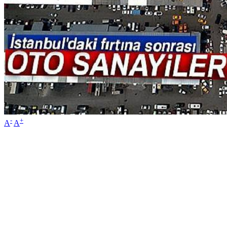
-
+
A
A