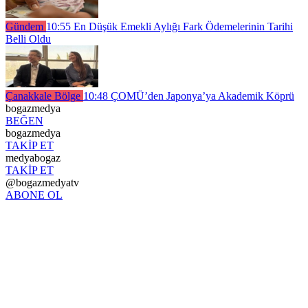
Gündem
10:55
En Düşük Emekli Aylığı Fark Ödemelerinin Tarihi
Belli Oldu
Çanakkale Bölge
10:48
ÇOMÜ’den Japonya’ya Akademik Köprü
bogazmedya
BEĞEN
bogazmedya
TAKİP ET
medyabogaz
TAKİP ET
@bogazmedyatv
ABONE OL