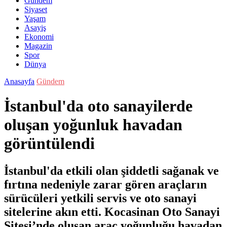
Gündem
Siyaset
Yaşam
Asayiş
Ekonomi
Magazin
Spor
Dünya
Anasayfa
Gündem
İstanbul'da oto sanayilerde
oluşan yoğunluk havadan
görüntülendi
İstanbul'da etkili olan şiddetli sağanak ve
fırtına nedeniyle zarar gören araçların
sürücüleri yetkili servis ve oto sanayi
sitelerine akın etti. Kocasinan Oto Sanayi
Sitesi’nde oluşan araç yoğunluğu havadan