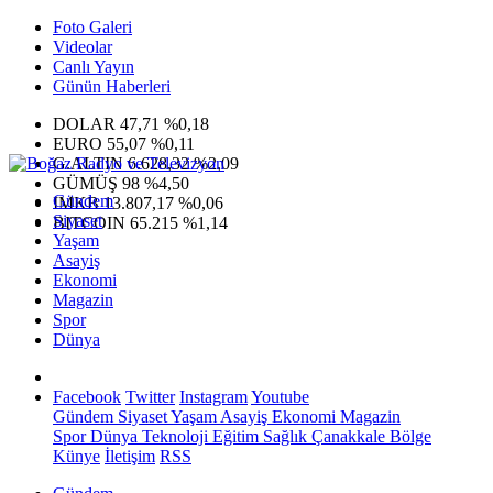
Foto Galeri
Videolar
Canlı Yayın
Günün Haberleri
DOLAR
47,71
%0,18
EURO
55,07
%0,11
G.ALTIN
6.628,32
%2,09
GÜMÜŞ
98
%4,50
Gündem
IMKB
13.807,17
%0,06
Siyaset
BITCOIN
65.215
%1,14
Yaşam
Asayiş
Ekonomi
Magazin
Spor
Dünya
Facebook
Twitter
Instagram
Youtube
Gündem
Siyaset
Yaşam
Asayiş
Ekonomi
Magazin
Spor
Dünya
Teknoloji
Eğitim
Sağlık
Çanakkale Bölge
Künye
İletişim
RSS