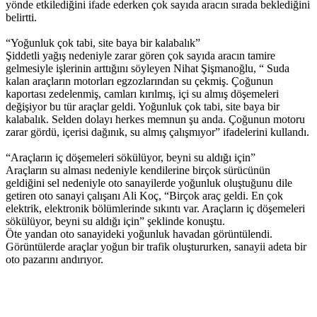
yönde etkilediğini ifade ederken çok sayıda aracın sırada beklediğini
belirtti.
“Yoğunluk çok tabi, site baya bir kalabalık”
Şiddetli yağış nedeniyle zarar gören çok sayıda aracın tamire
gelmesiyle işlerinin arttığını söyleyen Nihat Şişmanoğlu, “ Suda
kalan araçların motorları egzozlarından su çekmiş. Çoğunun
kaportası zedelenmiş, camları kırılmış, içi su almış döşemeleri
değişiyor bu tür araçlar geldi. Yoğunluk çok tabi, site baya bir
kalabalık. Selden dolayı herkes memnun şu anda. Çoğunun motoru
zarar gördü, içerisi dağınık, su almış çalışmıyor” ifadelerini kullandı.
“Araçların iç döşemeleri sökülüyor, beyni su aldığı için”
Araçların su alması nedeniyle kendilerine birçok sürücünün
geldiğini sel nedeniyle oto sanayilerde yoğunluk oluştuğunu dile
getiren oto sanayi çalışanı Ali Koç, “Birçok araç geldi. En çok
elektrik, elektronik bölümlerinde sıkıntı var. Araçların iç döşemeleri
sökülüyor, beyni su aldığı için” şeklinde konuştu.
Öte yandan oto sanayideki yoğunluk havadan görüntülendi.
Görüntülerde araçlar yoğun bir trafik oluştururken, sanayii adeta bir
oto pazarını andırıyor.