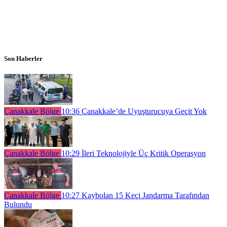
Son Haberler
Çanakkale Bölge
10:36
Çanakkale’de Uyuşturucuya Geçit Yok
Çanakkale Bölge
10:29
İleri Teknolojiyle Üç Kritik Operasyon
Çanakkale Bölge
10:27
Kaybolan 15 Keçi Jandarma Tarafından
Bulundu