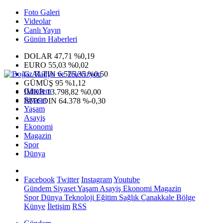
Foto Galeri
Videolar
Canlı Yayın
Günün Haberleri
DOLAR
47,71
%0,19
EURO
55,03
%0,02
G.ALTIN
6.525,35
%0,50
GÜMÜŞ
95
%1,12
Gündem
IMKB
13.798,82
%0,00
Siyaset
BITCOIN
64.378
%-0,30
Yaşam
Asayiş
Ekonomi
Magazin
Spor
Dünya
Facebook
Twitter
Instagram
Youtube
Gündem
Siyaset
Yaşam
Asayiş
Ekonomi
Magazin
Spor
Dünya
Teknoloji
Eğitim
Sağlık
Çanakkale Bölge
Künye
İletişim
RSS