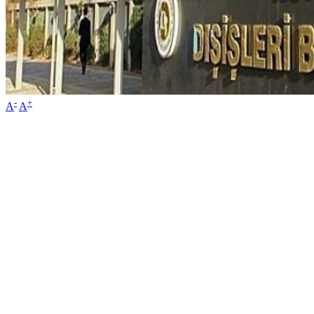
-
+
A
A