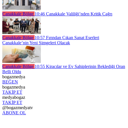
Çanakkale Bölge
10:46
Çanakkale Valiliği’nden Kritik Çağrı
Çanakkale Bölge
10:57
Fırından Çıkan Sanat Eserleri
Çanakkale’nin Yeni Simgeleri Olacak
Çanakkale Bölge
10:55
Kiracılar ve Ev Sahiplerinin Beklediği Oran
Belli Oldu
bogazmedya
BEĞEN
bogazmedya
TAKİP ET
medyabogaz
TAKİP ET
@bogazmedyatv
ABONE OL