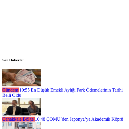
Son Haberler
Gündem
10:55
En Düşük Emekli Aylığı Fark Ödemelerinin Tarihi
Belli Oldu
Çanakkale Bölge
10:48
ÇOMÜ’den Japonya’ya Akademik Köprü