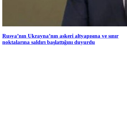
Rusya’nın Ukrayna’nın askeri altyapısına ve sınır
noktalarına saldırı başlattığını duyurdu