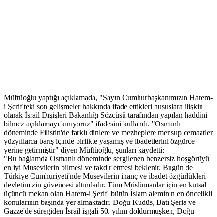
Müftüoğlu yaptığı açıklamada, "Sayın Cumhurbaşkanımızın Harem-
i Şerif'teki son gelişmeler hakkında ifade ettikleri hususlara ilişkin
olarak İsrail Dışişleri Bakanlığı Sözcüsü tarafından yapılan haddini
bilmez açıklamayı kınıyoruz" ifadesini kullandı. "Osmanlı
döneminde Filistin'de farklı dinlere ve mezheplere mensup cemaatler
yüzyıllarca barış içinde birlikte yaşamış ve ibadetlerini özgürce
yerine getirmiştir" diyen Müftüoğlu, şunları kaydetti:
"Bu bağlamda Osmanlı döneminde sergilenen benzersiz hoşgörüyü
en iyi Musevilerin bilmesi ve takdir etmesi beklenir. Bugün de
Türkiye Cumhuriyeti'nde Musevilerin inanç ve ibadet özgürlükleri
devletimizin güvencesi altındadır. Tüm Müslümanlar için en kutsal
üçüncü mekan olan Harem-i Şerif, bütün İslam aleminin en öncelikli
konularının başında yer almaktadır. Doğu Kudüs, Batı Şeria ve
Gazze'de süregiden İsrail işgali 50. yılını doldurmuşken, Doğu