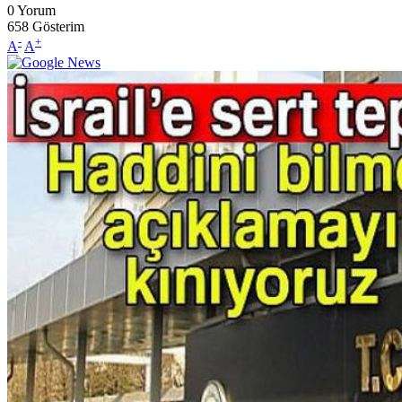
0
Yorum
658
Gösterim
-
+
A
A