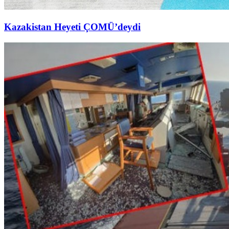
Kazakistan Heyeti ÇOMÜ’deydi