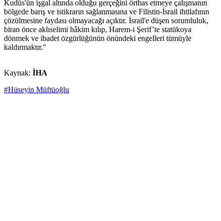
Kudüs'ün işgal altında olduğu gerçeğini örtbas etmeye çalışmanın
bölgede barış ve istikrarın sağlanmasına ve Filistin-İsrail ihtilafının
çözülmesine faydası olmayacağı açıktır. İsrail'e düşen sorumluluk,
biran önce aklıselimi hâkim kılıp, Harem-i Şerif’te statükoya
dönmek ve ibadet özgürlüğünün önündeki engelleri tümüyle
kaldırmaktır."
Kaynak:
İHA
#Hüseyin Müftüoğlu