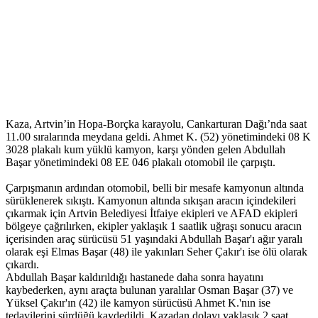
Kaza, Artvin’in Hopa-Borçka karayolu, Cankarturan Dağı’nda saat
11.00 sıralarında meydana geldi. Ahmet K. (52) yönetimindeki 08 K
3028 plakalı kum yüklü kamyon, karşı yönden gelen Abdullah
Başar yönetimindeki 08 EE 046 plakalı otomobil ile çarpıştı.
Çarpışmanın ardından otomobil, belli bir mesafe kamyonun altında
sürüklenerek sıkıştı. Kamyonun altında sıkışan aracın içindekileri
çıkarmak için Artvin Belediyesi İtfaiye ekipleri ve AFAD ekipleri
bölgeye çağrılırken, ekipler yaklaşık 1 saatlik uğraşı sonucu aracın
içerisinden araç sürücüsü 51 yaşındaki Abdullah Başar'ı ağır yaralı
olarak eşi Elmas Başar (48) ile yakınları Seher Çakır'ı ise ölü olarak
çıkardı.
Abdullah Başar kaldırıldığı hastanede daha sonra hayatını
kaybederken, aynı araçta bulunan yaralılar Osman Başar (37) ve
Yüksel Çakır'ın (42) ile kamyon sürücüsü Ahmet K.'nın ise
tedavilerini sürdüğü kaydedildi. Kazadan dolayı yaklaşık 2 saat