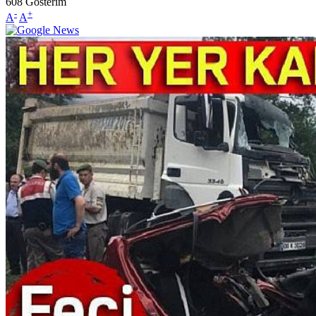
608
Gösterim
-
+
A
A