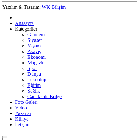
Yazılım & Tasarım:
WK Bilişim
Anasayfa
Kategoriler
Gündem
Siyaset
Yaşam
Asayiş
Ekonomi
Magazin
Spor
Dünya
Teknoloji
Eğitim
Sağlık
Çanakkale Bölge
Foto Galeri
Video
Yazarlar
Künye
İletişim