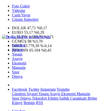
Foto Galeri
Videolar
Canlı Yayın
Günün Haberleri
DOLAR
47,71
%0,17
EURO
55,17
%0,29
G.ALTIN
6.668,79
%2,71
GÜMÜŞ
98
%3,70
Gündem
IMKB
13.779,39
%-0,14
Siyaset
BITCOIN
65.104
%0,45
Yaşam
Asayiş
Ekonomi
Magazin
Spor
Dünya
Facebook
Twitter
Instagram
Youtube
Gündem
Siyaset
Yaşam
Asayiş
Ekonomi
Magazin
Spor
Dünya
Teknoloji
Eğitim
Sağlık
Çanakkale Bölge
Künye
İletişim
RSS