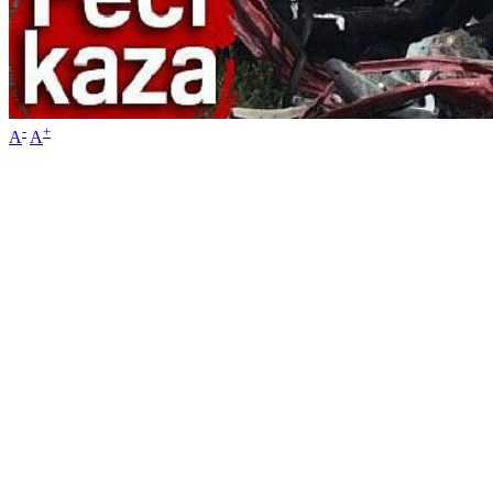
-
+
A
A