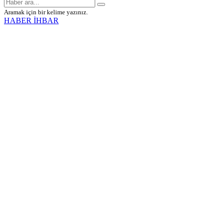
Aramak için bir kelime yazınız.
HABER İHBAR