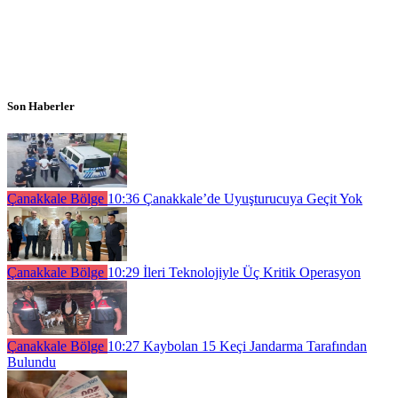
Son Haberler
Çanakkale Bölge
10:36
Çanakkale’de Uyuşturucuya Geçit Yok
Çanakkale Bölge
10:29
İleri Teknolojiyle Üç Kritik Operasyon
Çanakkale Bölge
10:27
Kaybolan 15 Keçi Jandarma Tarafından
Bulundu