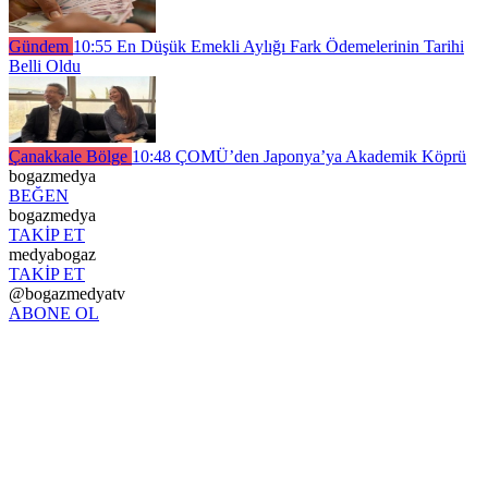
Gündem
10:55
En Düşük Emekli Aylığı Fark Ödemelerinin Tarihi
Belli Oldu
Çanakkale Bölge
10:48
ÇOMÜ’den Japonya’ya Akademik Köprü
bogazmedya
BEĞEN
bogazmedya
TAKİP ET
medyabogaz
TAKİP ET
@bogazmedyatv
ABONE OL