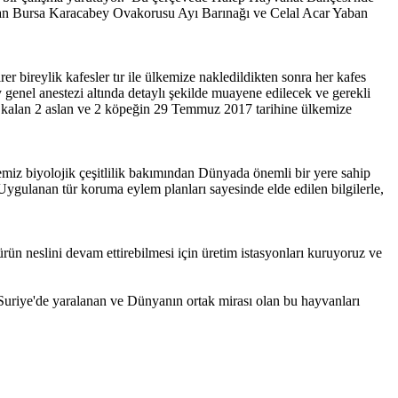
ırtlan Bursa Karacabey Ovakorusu Ayı Barınağı ve Celal Acar Yaban
er bireylik kafesler tır ile ülkemize nakledildikten sonra her kafes
y genel anestezi altında detaylı şekilde muayene edilecek ve gerekli
de kalan 2 aslan ve 2 köpeğin 29 Temmuz 2017 tarihine ülkemize
iz biyolojik çeşitlilik bakımından Dünyada önemli bir yere sahip
Uygulanan tür koruma eylem planları sayesinde elde edilen bilgilerle,
ün neslini devam ettirebilmesi için üretim istasyonları kuruyoruz ve
“Suriye'de yaralanan ve Dünyanın ortak mirası olan bu hayvanları