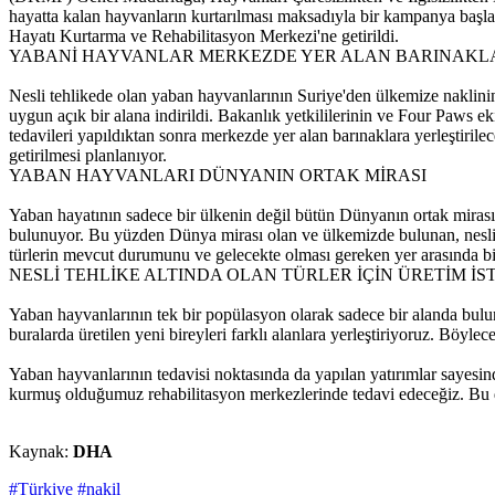
hayatta kalan hayvanların kurtarılması maksadıyla bir kampanya başla
Hayatı Kurtarma ve Rehabilitasyon Merkezi'ne getirildi.
YABANİ HAYVANLAR MERKEZDE YER ALAN BARINAKLA
Nesli tehlikede olan yaban hayvanlarının Suriye'den ülkemize naklinin bi
uygun açık bir alana indirildi. Bakanlık yetkililerinin ve Four Paws ek
tedavileri yapıldıktan sonra merkezde yer alan barınaklara yerleştir
getirilmesi planlanıyor.
YABAN HAYVANLARI DÜNYANIN ORTAK MİRASI
Yaban hayatının sadece bir ülkenin değil bütün Dünyanın ortak miras
bulunuyor. Bu yüzden Dünya mirası olan ve ülkemizde bulunan, nesli teh
türlerin mevcut durumunu ve gelecekte olması gereken yer arasında bi
NESLİ TEHLİKE ALTINDA OLAN TÜRLER İÇİN ÜRETİM 
Yaban hayvanlarının tek bir popülasyon olarak sadece bir alanda bulun
buralarda üretilen yeni bireyleri farklı alanlara yerleştiriyoruz. Böylec
Yaban hayvanlarının tedavisi noktasında da yapılan yatırımlar sayesi
kurmuş olduğumuz rehabilitasyon merkezlerinde tedavi edeceğiz. Bu 
Kaynak:
DHA
#Türkiye
#nakil