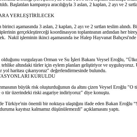
tıldı. Başlatılan kampanya aracılığıyla 3 aslan, 2 kaplan, 2 ayı ve 2 s
RA YERLEŞTİRİLECEK
rinci aşamasında 3 aslan, 2 kaplan, 2 ayı ve 2 sırtlan teslim alındı. Bir
iplerinin gerçekleştireceği koordinasyon toplantısının ardından her bire
ilecek. Nakil işleminin ikinci aşamasında ise Halep Hayvanat Bahçesi'n
ı olduğunu vurgulayan Orman ve Su İşleri Bakanı Veysel Eroğlu, "Ülkem
like altındaki türler için eylem planları geliştiriyor ve uyguluyoruz. 
r yol haritası çıkarıyoruz" değerlendirmesinde bulundu.
İSTASYONLARI KURULDU
masının büyük risk oluşturduğunun da altını çizen Veysel Eroğlu "O tür
e o tür üzerindeki riski asgariye indiriyoruz" diye konuştu.
nde Türkiye'nin önemli bir noktaya ulaştığını ifade eden Bakan Eroğlu 
duruma kayıtsız kalmamız düşünülemezdi" açıklamasını yaptı.