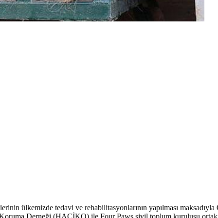
lerinin ülkemizde tedavi ve rehabilitasyonlarının yapılması maksadıyl
 Koruma Derneği (HAÇİKO) ile Four Paws sivil toplum kuruluşu ortak