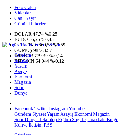
Foto Galeri
Videolar
Canlı Yayın
Günün Haberleri
DOLAR
47,74
%0,25
EURO
55,25
%0,43
G.ALTIN
6.660,55
%2,59
GÜMÜŞ
98
%3,57
Gündem
IMKB
13.779,39
%-0,14
Siyaset
BITCOIN
64.944
%-0,12
Yaşam
Asayiş
Ekonomi
Magazin
Spor
Dünya
Facebook
Twitter
Instagram
Youtube
Gündem
Siyaset
Yaşam
Asayiş
Ekonomi
Magazin
Spor
Dünya
Teknoloji
Eğitim
Sağlık
Çanakkale Bölge
Künye
İletişim
RSS