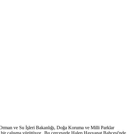
a Orman ve Su İşleri Bakanlığı, Doğa Koruma ve Milli Parklar
 bir çalışma yürütüyor. Bu çerçevede Halep Hayvanat Bahçesi'nde