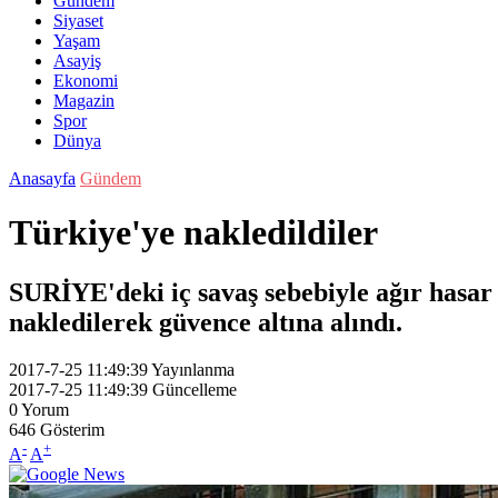
Gündem
Siyaset
Yaşam
Asayiş
Ekonomi
Magazin
Spor
Dünya
Anasayfa
Gündem
Türkiye'ye nakledildiler
SURİYE'deki iç savaş sebebiyle ağır hasa
nakledilerek güvence altına alındı.
2017-7-25 11:49:39
Yayınlanma
2017-7-25 11:49:39
Güncelleme
0
Yorum
646
Gösterim
-
+
A
A