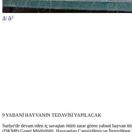
-
+
A
A
9 YABANİ HAYVANIN TEDAVİSİ YAPILACAK
Suriye'de devam eden iç savaştan ötürü zarar gören yabani hayvan tür
(DKMP) Genel Müdürlüğü, Hayvanları Çaresizlikten ve İlgisizlikten