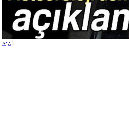
-
+
A
A