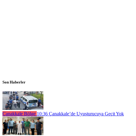
Son Haberler
Çanakkale Bölge
10:36
Çanakkale’de Uyuşturucuya Geçit Yok