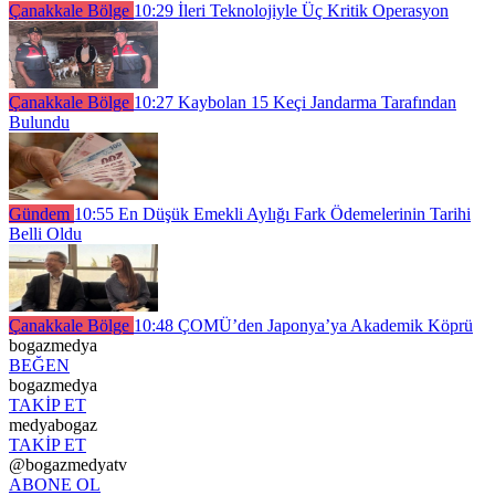
Çanakkale Bölge
10:29
İleri Teknolojiyle Üç Kritik Operasyon
Çanakkale Bölge
10:27
Kaybolan 15 Keçi Jandarma Tarafından
Bulundu
Gündem
10:55
En Düşük Emekli Aylığı Fark Ödemelerinin Tarihi
Belli Oldu
Çanakkale Bölge
10:48
ÇOMÜ’den Japonya’ya Akademik Köprü
bogazmedya
BEĞEN
bogazmedya
TAKİP ET
medyabogaz
TAKİP ET
@bogazmedyatv
ABONE OL