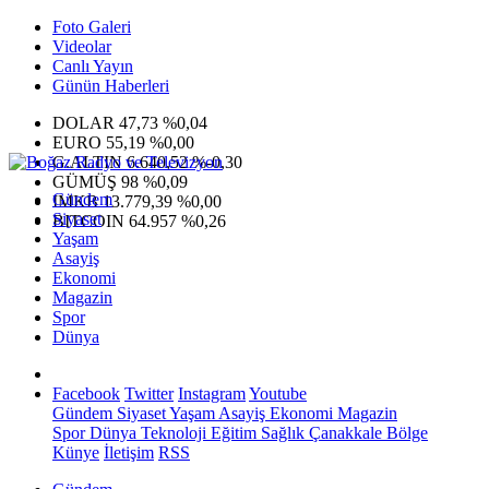
Foto Galeri
Videolar
Canlı Yayın
Günün Haberleri
DOLAR
47,73
%0,04
EURO
55,19
%0,00
G.ALTIN
6.640,52
%-0,30
GÜMÜŞ
98
%0,09
Gündem
IMKB
13.779,39
%0,00
Siyaset
BITCOIN
64.957
%0,26
Yaşam
Asayiş
Ekonomi
Magazin
Spor
Dünya
Facebook
Twitter
Instagram
Youtube
Gündem
Siyaset
Yaşam
Asayiş
Ekonomi
Magazin
Spor
Dünya
Teknoloji
Eğitim
Sağlık
Çanakkale Bölge
Künye
İletişim
RSS