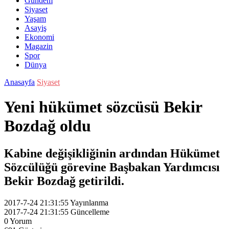
Gündem
Siyaset
Yaşam
Asayiş
Ekonomi
Magazin
Spor
Dünya
Anasayfa
Siyaset
Yeni hükümet sözcüsü Bekir
Bozdağ oldu
Kabine değişikliğinin ardından Hükümet
Sözcülüğü görevine Başbakan Yardımcısı
Bekir Bozdağ getirildi.
2017-7-24 21:31:55
Yayınlanma
2017-7-24 21:31:55
Güncelleme
0
Yorum