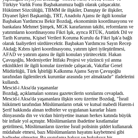
Türkiye Varlık Fonu Başbakanımıza bağlı olarak çalışacaktır.
Hükümet Sözcülüğü, TBMM ile ilişkiler, Danıştay ile ilişkiler,
Diyanet İşleri Başkanlığı, TRT, Anadolu Ajansı ile ilgili konular
Başbakan Yardımcısı Bekir Bozdağ, ekonominin koordinasyonu ve
bankalara Mehmet Şimşek, MGK kararlarının takibi, reformların ve
yatırımların koordinasyonu Fikri Işık, ayrıca RTÜK, Atatürk Dil ve
Tarih Kurumu, Kişisel Verileri Koruma Kurulu da Fikri Işık'a bağlı
olarak faaliyetleri sürdürecektir. Başbakan Yardımcısı Sayın Recep
Akdağ; Kıbrıs işleri koordinasyonu, yatırım işleri iyileştirilmesi,
AFAD ve yatırım ajansı ile ilgili konuları yürütecektir. Hakan
Çavuşoğlu, Medeniyetler İttifakı Projesi ve yüzüncü yıl anma
etkinlikleri ile ilgili konular üzerinde çalışacak, Vakıflar Genel
Müdürlüğü, Türk İşbirliği Kalkınma Ajansı Sayın Çavuşoğlu
tarafından ilgilenilecek kurumlar arasında yer almaktadır" ifadelerini
kullandı.
Mescid-i Aksa'da yaşananlar
Bozdağ, açıklamaları sonrası gazetecilerin sorularını cevapladı.
Mescid-i Aksa'da yaşananlara ilişkin soru üzerine Bozdağ, "İsrail
hükümeti tarafından Müslümanların ortak ve kutsal mabedi Harem-i
Şerif hakkında alınan tedbirler ve uygulanan kararlar İslam
dünyasında din ve vicdan hürriyetine inanan herkes katında büyük
bir infiale yol açmıştır. Müslümanların ibadetine kısıtlamalar
getirilmesi, Müslümanların üzerine İsrail polisinin şiddet kullanarak
müdahale etmesi, bazı Müslümanların hayatını kaybetmesi gibi
hadiseler olmuştur. Bu uygulama haksız ve hukuksuz bir