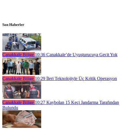
Son Haberler
Çanakkale Bölge
10:36
Çanakkale’de Uyuşturucuya Geçit Yok
Çanakkale Bölge
10:29
İleri Teknolojiyle Üç Kritik Operasyon
Çanakkale Bölge
10:27
Kaybolan 15 Keçi Jandarma Tarafından
Bulundu