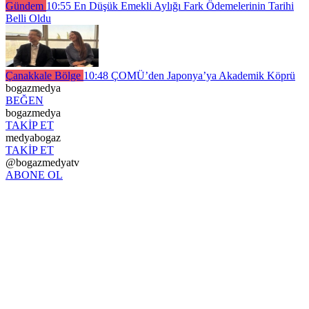
Gündem
10:55
En Düşük Emekli Aylığı Fark Ödemelerinin Tarihi
Belli Oldu
Çanakkale Bölge
10:48
ÇOMÜ’den Japonya’ya Akademik Köprü
bogazmedya
BEĞEN
bogazmedya
TAKİP ET
medyabogaz
TAKİP ET
@bogazmedyatv
ABONE OL