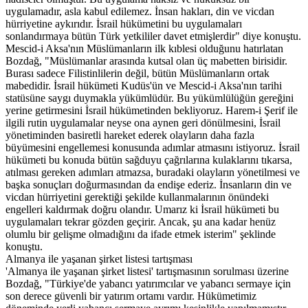
uygulamadır, asla kabul edilemez. İnsan hakları, din ve vicdan
hürriyetine aykırıdır. İsrail hükümetini bu uygulamaları
sonlandırmaya bütün Türk yetkililer davet etmişlerdir" diye konuştu.
Mescid-i Aksa'nın Müslümanların ilk kıblesi olduğunu hatırlatan
Bozdağ, "Müslümanlar arasında kutsal olan üç mabetten birisidir.
Burası sadece Filistinlilerin değil, bütün Müslümanların ortak
mabedidir. İsrail hükümeti Kudüs'ün ve Mescid-i Aksa'nın tarihi
statüsüne saygı duymakla yükümlüdür. Bu yükümlülüğün gereğini
yerine getirmesini İsrail hükümetinden bekliyoruz. Harem-i Şerif ile
ilgili rutin uygulamalar neyse ona aynen geri dönülmesini, İsrail
yönetiminden basiretli hareket ederek olayların daha fazla
büyümesini engellemesi konusunda adımlar atmasını istiyoruz. İsrail
hükümeti bu konuda bütün sağduyu çağrılarına kulaklarını tıkarsa,
atılması gereken adımları atmazsa, buradaki olayların yönetilmesi ve
başka sonuçları doğurmasından da endişe ederiz. İnsanların din ve
vicdan hürriyetini gerektiği şekilde kullanmalarının önündeki
engelleri kaldırmak doğru olandır. Umarız ki İsrail hükümeti bu
uygulamaları tekrar gözden geçirir. Ancak, şu ana kadar henüz
olumlu bir gelişme olmadığını da ifade etmek isterim" şeklinde
konuştu.
Almanya ile yaşanan şirket listesi tartışması
'Almanya ile yaşanan şirket listesi' tartışmasının sorulması üzerine
Bozdağ, "Türkiye'de yabancı yatırımcılar ve yabancı sermaye için
son derece güvenli bir yatırım ortamı vardır. Hükümetimiz