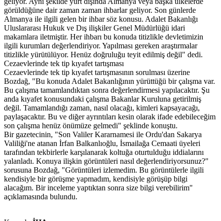
geliyor. Aynı şekilde yurt dışında Almanya veya başka ülkelerde
görüldüğüne dair zaman zaman ihbarlar geliyor. Son günlerde
Almanya ile ilgili gelen bir ihbar söz konusu. Adalet Bakanlığı
Uluslararası Hukuk ve Dış ilişkiler Genel Müdürlüğü idari
makamlara iletmiştir. Her ihbarı bu konuda titizlikle devletimizin
ilgili kurumları değerlendiriyor. Yapılması gereken araştırmalar
titizlikle yürütülüyor. Henüz doğruluğu teyit edilmiş değil" dedi.
Cezaevlerinde tek tip kıyafet tartışması
Cezaevlerinde tek tip kıyafet tartışmasının sorulması üzerine
Bozdağ, "Bu konuda Adalet Bakanlığının yürüttüğü bir çalışma var.
Bu çalışma tamamlandıktan sonra değerlendirmesi yapılacaktır. Şu
anda kıyafet konusundaki çalışma Bakanlar Kuruluna getirilmiş
değil. Tamamlandığı zaman, nasıl olacağı, kimleri kapsayacağı,
paylaşacaktır. Bu ve diğer ayrıntıları kesin olarak ifade edebileceğim
son çalışma henüz önümüze gelmedi" şeklinde konuştu.
Bir gazetecinin, "Son Valiler Kararnamesi ile Ordu'dan Sakarya
Valiliği'ne atanan İrfan Balkanlıoğlu, İsmailağa Cemaati üyeleri
tarafından tekbirlerle karşılanarak koltuğa oturtulduğu iddialarını
yalanladı. Konuya ilişkin görüntüleri nasıl değerlendiriyorsunuz?"
sorusuna Bozdağ, "Görüntüleri izlemedim. Bu görüntülerle ilgili
kendisiyle bir görüşme yapmadım, kendisiyle görüşüp bilgi
alacağım. Bir inceleme yaptıktan sonra size bilgi verebilirim"
açıklamasında bulundu.