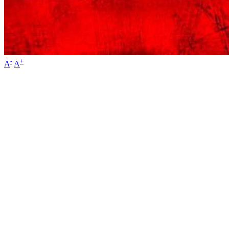
-
+
A
A