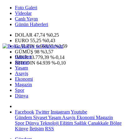
Foto Galeri
Videolar
Canlı Yayın
Günün Haberleri
DOLAR
47,74
%0,25
EURO
55,25
%0,43
G.ALTIN
6.660,55
%2,59
GÜMÜŞ
98
%3,57
Gündem
IMKB
13.779,39
%-0,14
Siyaset
BITCOIN
64.939
%-0,10
Yaşam
Asayiş
Ekonomi
Magazin
Spor
Dünya
Facebook
Twitter
Instagram
Youtube
Gündem
Siyaset
Yaşam
Asayiş
Ekonomi
Magazin
Spor
Dünya
Teknoloji
Eğitim
Sağlık
Çanakkale Bölge
Künye
İletişim
RSS