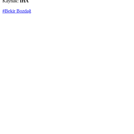
Kaynak:
İHA
#Bekir Bozdağ