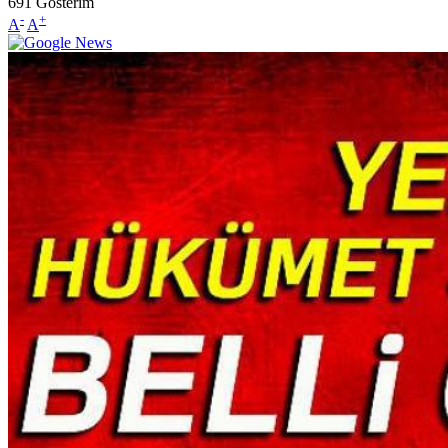
691
Gösterim
-
+
A
A