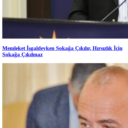
Memleket İşgaldeyken Sokağa Çıkılır, Hırsızlık İçin
Sokağa Çıkılmaz