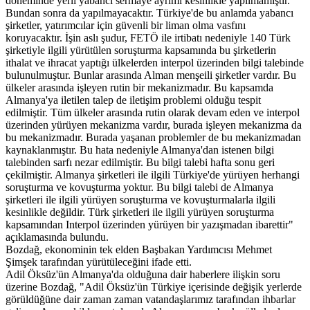
döneminde yerli yabancı sermaye ayrımı kesinlikle yapılmamıştır.
Bundan sonra da yapılmayacaktır. Türkiye'de bu anlamda yabancı
şirketler, yatırımcılar için güvenli bir liman olma vasfını
koruyacaktır. İşin aslı şudur, FETÖ ile irtibatı nedeniyle 140 Türk
şirketiyle ilgili yürütülen soruşturma kapsamında bu şirketlerin
ithalat ve ihracat yaptığı ülkelerden interpol üzerinden bilgi talebinde
bulunulmuştur. Bunlar arasında Alman menşeili şirketler vardır. Bu
ülkeler arasında işleyen rutin bir mekanizmadır. Bu kapsamda
Almanya'ya iletilen talep de iletişim problemi olduğu tespit
edilmiştir. Tüm ülkeler arasında rutin olarak devam eden ve interpol
üzerinden yürüyen mekanizma vardır, burada işleyen mekanizma da
bu mekanizmadır. Burada yaşanan problemler de bu mekanizmadan
kaynaklanmıştır. Bu hata nedeniyle Almanya'dan istenen bilgi
talebinden sarfı nezar edilmiştir. Bu bilgi talebi hafta sonu geri
çekilmiştir. Almanya şirketleri ile ilgili Türkiye'de yürüyen herhangi
soruşturma ve kovuşturma yoktur. Bu bilgi talebi de Almanya
şirketleri ile ilgili yürüyen soruşturma ve kovuşturmalarla ilgili
kesinlikle değildir. Türk şirketleri ile ilgili yürüyen soruşturma
kapsamından Interpol üzerinden yürüyen bir yazışmadan ibarettir"
açıklamasında bulundu.
Bozdağ, ekonominin tek elden Başbakan Yardımcısı Mehmet
Şimşek tarafından yürütüleceğini ifade etti.
Adil Öksüz'ün Almanya'da olduğuna dair haberlere ilişkin soru
üzerine Bozdağ, "Adil Öksüz'ün Türkiye içerisinde değişik yerlerde
görüldüğüne dair zaman zaman vatandaşlarımız tarafından ihbarlar