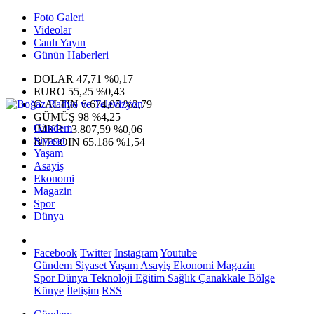
Foto Galeri
Videolar
Canlı Yayın
Günün Haberleri
DOLAR
47,71
%0,17
EURO
55,25
%0,43
G.ALTIN
6.674,05
%2,79
GÜMÜŞ
98
%4,25
Gündem
IMKB
13.807,59
%0,06
Siyaset
BITCOIN
65.186
%1,54
Yaşam
Asayiş
Ekonomi
Magazin
Spor
Dünya
Facebook
Twitter
Instagram
Youtube
Gündem
Siyaset
Yaşam
Asayiş
Ekonomi
Magazin
Spor
Dünya
Teknoloji
Eğitim
Sağlık
Çanakkale Bölge
Künye
İletişim
RSS