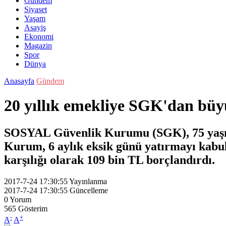
Gündem
Siyaset
Yaşam
Asayiş
Ekonomi
Magazin
Spor
Dünya
Anasayfa
Gündem
20 yıllık emekliye SGK'dan büy
SOSYAL Güvenlik Kurumu (SGK), 75 yaşında
Kurum, 6 aylık eksik günü yatırmayı kabul 
karşılığı olarak 109 bin TL borçlandırdı.
2017-7-24 17:30:55
Yayınlanma
2017-7-24 17:30:55
Güncelleme
0
Yorum
565
Gösterim
-
+
A
A