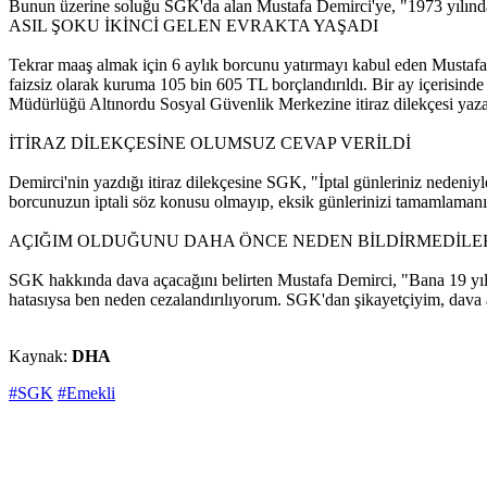
Bunun üzerine soluğu SGK'da alan Mustafa Demirci'ye, "1973 yılında b
ASIL ŞOKU İKİNCİ GELEN EVRAKTA YAŞADI
Tekrar maaş almak için 6 aylık borcunu yatırmayı kabul eden Mustafa 
faizsiz olarak kuruma 105 bin 605 TL borçlandırıldı. Bir ay içerisi
Müdürlüğü Altınordu Sosyal Güvenlik Merkezine itiraz dilekçesi yaza
İTİRAZ DİLEKÇESİNE OLUMSUZ CEVAP VERİLDİ
Demirci'nin yazdığı itiraz dilekçesine SGK, "İptal günleriniz nedeniyle
borcunuzun iptali söz konusu olmayıp, eksik günlerinizi tamamlamanı
AÇIĞIM OLDUĞUNU DAHA ÖNCE NEDEN BİLDİRMEDİL
SGK hakkında dava açacağını belirten Mustafa Demirci, "Bana 19 yıld
hatasıysa ben neden cezalandırılıyorum. SGK'dan şikayetçiyim, dav
Kaynak:
DHA
#SGK
#Emekli