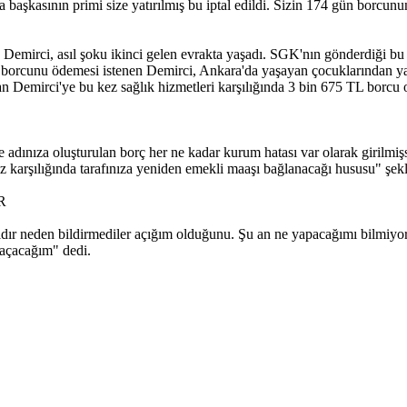
aşkasının primi size yatırılmış bu iptal edildi. Sizin 174 gün borcun
Demirci, asıl şoku ikinci gelen evrakta yaşadı. SGK'nın gönderdiği bu 
nde borcunu ödemesi istenen Demirci, Ankara'da yaşayan çocuklarından 
n Demirci'ye bu kez sağlık hizmetleri karşılığında 3 bin 675 TL borcu
 adınıza oluşturulan borç her ne kadar kurum hatası var olarak girilmişse
z karşılığında tarafınıza yeniden emekli maaşı bağlanacağı hususu" şek
ER
ır neden bildirmediler açığım olduğunu. Şu an ne yapacağımı bilmiyoru
a açacağım" dedi.