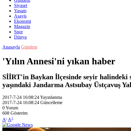
Gündem
Siyaset
Yaşam
Asayiş
Ekonomi
Magazin
Spor
Dünya
Anasayfa
Gündem
'Yılın Annesi'ni yıkan haber
SİİRT'in Baykan İlçesinde seyir halindeki s
yaşındaki Jandarma Astsubay Üstçavuş Yaku
2017-7-24 16:08:24
Yayınlanma
2017-7-24 16:08:24
Güncelleme
0
Yorum
608
Gösterim
-
+
A
A