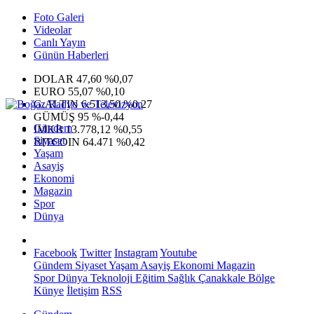
Foto Galeri
Videolar
Canlı Yayın
Günün Haberleri
DOLAR
47,60
%0,07
EURO
55,07
%0,10
G.ALTIN
6.513,50
%0,27
GÜMÜŞ
95
%-0,44
Gündem
IMKB
13.778,12
%0,55
Siyaset
BITCOIN
64.471
%0,42
Yaşam
Asayiş
Ekonomi
Magazin
Spor
Dünya
Facebook
Twitter
Instagram
Youtube
Gündem
Siyaset
Yaşam
Asayiş
Ekonomi
Magazin
Spor
Dünya
Teknoloji
Eğitim
Sağlık
Çanakkale Bölge
Künye
İletişim
RSS