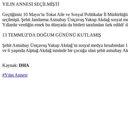
YILIN ANNESİ SEÇİLMİŞTİ
Geçtiğimiz 10 Mayıs’ta Tokat Aile ve Sosyal Politikalar İl Müdürlüğü
seçilmişti. Şehit Jandarma Astsubay Üstçavuş Yakup Akdağ sosyal medy
Yıllardır verdiğin emek bu dünyada da birileri tarafından fark edildi' d
13 TEMMUZ'DA DOĞUM GÜNÜNÜ KUTLAMIŞ
Şehit Astsubay Üstçavuş Yakup Akdağ’ın sosyal medya hesabından 13 T
ve 6 yaşında Alptuğ Akdağ isminde bir çocuğu olan şehit astsubay Ak
Kaynak:
DHA
#Yılın Annesi