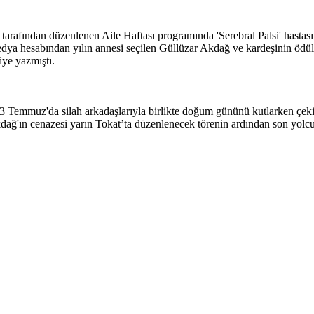
 tarafından düzenlenen Aile Haftası programında 'Serebral Palsi' hastas
a hesabından yılın annesi seçilen Güllüzar Akdağ ve kardeşinin ödül al
iye yazmıştı.
emmuz'da silah arkadaşlarıyla birlikte doğum gününü kutlarken çekilen
dağ'ın cenazesi yarın Tokat’ta düzenlenecek törenin ardından son yolc