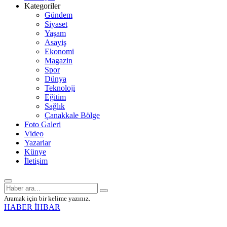
Kategoriler
Gündem
Siyaset
Yaşam
Asayiş
Ekonomi
Magazin
Spor
Dünya
Teknoloji
Eğitim
Sağlık
Çanakkale Bölge
Foto Galeri
Video
Yazarlar
Künye
İletişim
Aramak için bir kelime yazınız.
HABER İHBAR