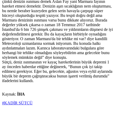
çünkü denizin ısınması demek Aslan Fay yani Marmara fayının
hareket etmesi demektir. Denizin aşırı sıcaklığının nem oluşturması,
bu nemle beraber kuzeyden gelen serin havayla çarpışıp süper
hücreyi oluşturduğu tespiti yazıyor. Bu tespit doğru değil ama
Marmara denizinin ısınması varsa bunu dikkate alıyoruz. Burada
değerler yüksek çıkarsa o zaman 18 Temmuz 2017 tarihinde
İstanbul'da 6 bin 726 şimşek çakması ve yıldırımların düşmesi de iyi
değerlendirilmesi gerekir. Bu da kayaçların birbiriyle oynadığını
gösteriyor. O zaman Marmara'da bir tehlike mi var? diye kandilli
Meteoroloji uzmanlarına sormak istiyorum. Bu konuda halkı
aydınlatmaları lazım. Karınca laboratuvarındaki bulgulara göre
herhangi bir tehlike olmadığını söyleyebilirim ama gelecekte bunu
söylemek mümkün değil” diye konuştu.
Sütçü, deniz ısınmasının ve kayaç hareketlerinin büyük depremi 1
ay önceden haberdar ettiğine değinerek, “Bunun çok iyi takip
edilmesi gerekiyor. Eğer bu, gelecekte, ağustos veya eylül aylarında
büyük bir deprem çağrıştıracaksa bunun işareti verilmiş durumda”
ifadelerini kullandı.
Kaynak:
İHA
#KADİR SÜTÇÜ