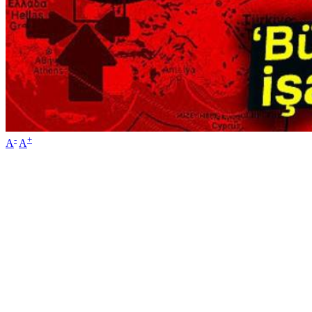
-
+
A
A