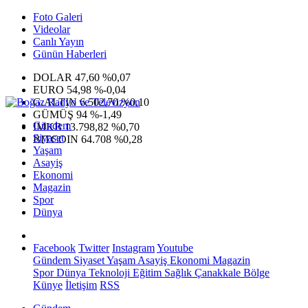
Foto Galeri
Videolar
Canlı Yayın
Günün Haberleri
DOLAR
47,60
%0,07
EURO
54,98
%-0,04
G.ALTIN
6.502,70
%0,10
GÜMÜŞ
94
%-1,49
Gündem
IMKB
13.798,82
%0,70
Siyaset
BITCOIN
64.708
%0,28
Yaşam
Asayiş
Ekonomi
Magazin
Spor
Dünya
Facebook
Twitter
Instagram
Youtube
Gündem
Siyaset
Yaşam
Asayiş
Ekonomi
Magazin
Spor
Dünya
Teknoloji
Eğitim
Sağlık
Çanakkale Bölge
Künye
İletişim
RSS