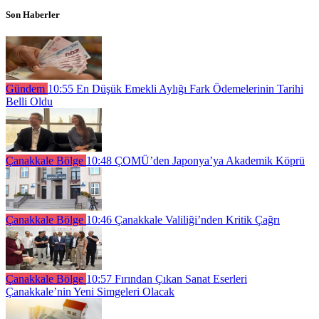
Son Haberler
Gündem
10:55
En Düşük Emekli Aylığı Fark Ödemelerinin Tarihi
Belli Oldu
Çanakkale Bölge
10:48
ÇOMÜ’den Japonya’ya Akademik Köprü
Çanakkale Bölge
10:46
Çanakkale Valiliği’nden Kritik Çağrı
Çanakkale Bölge
10:57
Fırından Çıkan Sanat Eserleri
Çanakkale’nin Yeni Simgeleri Olacak