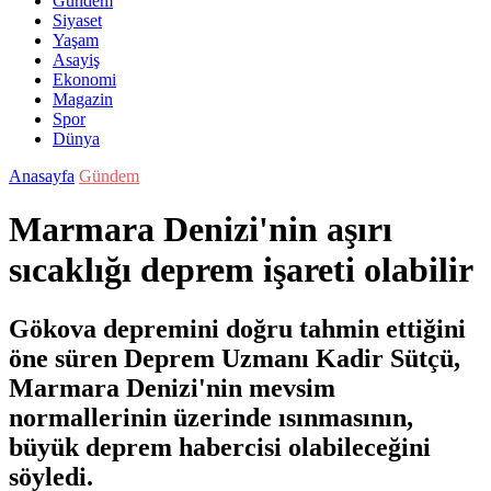
Gündem
Siyaset
Yaşam
Asayiş
Ekonomi
Magazin
Spor
Dünya
Anasayfa
Gündem
Marmara Denizi'nin aşırı
sıcaklığı deprem işareti olabilir
Gökova depremini doğru tahmin ettiğini
öne süren Deprem Uzmanı Kadir Sütçü,
Marmara Denizi'nin mevsim
normallerinin üzerinde ısınmasının,
büyük deprem habercisi olabileceğini
söyledi.