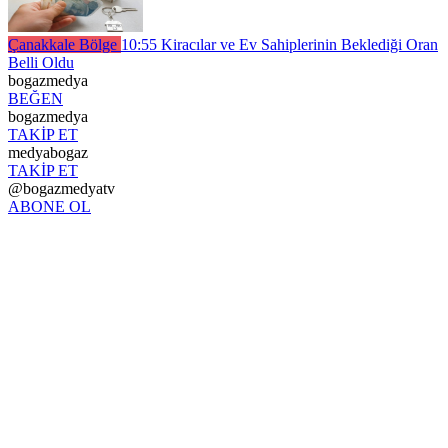
Çanakkale Bölge
10:55
Kiracılar ve Ev Sahiplerinin Beklediği Oran
Belli Oldu
bogazmedya
BEĞEN
bogazmedya
TAKİP ET
medyabogaz
TAKİP ET
@bogazmedyatv
ABONE OL