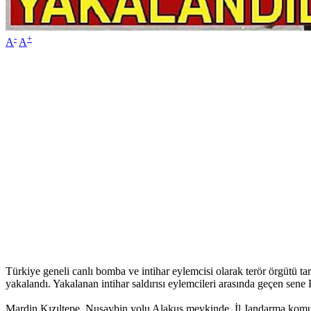
-
+
A
A
Türkiye geneli canlı bomba ve intihar eylemcisi olarak terör örgütü t
yakalandı. Yakalanan intihar saldırısı eylemcileri arasında geçen sen
Mardin Kızıltepe, Nusaybin yolu Alakuş mevkinde, İl Jandarma komuta