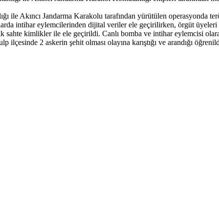
ı ile Akıncı Jandarma Karakolu tarafından yürütülen operasyonda terö
arda intihar eylemcilerinden dijital veriler ele geçirilirken, örgüt üyele
hte kimlikler ile ele geçirildi. Canlı bomba ve intihar eylemcisi olara
ilçesinde 2 askerin şehit olması olayına karıştığı ve arandığı öğrenild