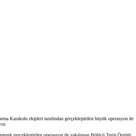
arma Karakolu ekipleri tarafından gerçekleştirilen büyük operasyon ile
yor.
şterek gerçekleştirilen operasyon ile yakalanan Bölücü Terör Örgütü