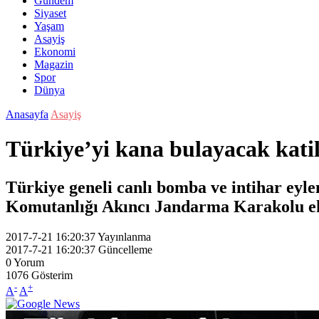
Gündem
Siyaset
Yaşam
Asayiş
Ekonomi
Magazin
Spor
Dünya
Anasayfa
Asayiş
Türkiye’yi kana bulayacak kati
Türkiye geneli canlı bomba ve intihar eyle
Komutanlığı Akıncı Jandarma Karakolu ekip
2017-7-21 16:20:37
Yayınlanma
2017-7-21 16:20:37
Güncelleme
0
Yorum
1076
Gösterim
-
+
A
A