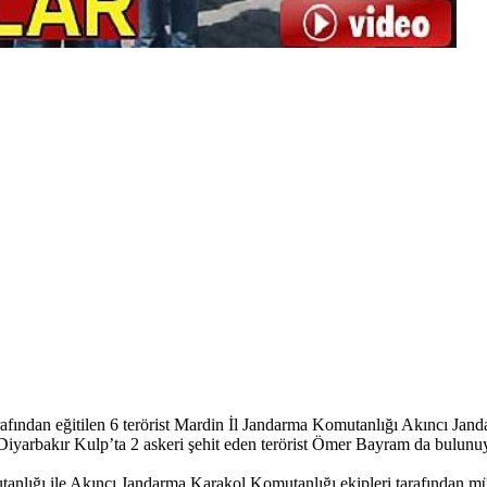
arafından eğitilen 6 terörist Mardin İl Jandarma Komutanlığı Akıncı Jand
e Diyarbakır Kulp’ta 2 askeri şehit eden terörist Ömer Bayram da bulunu
nlığı ile Akıncı Jandarma Karakol Komutanlığı ekipleri tarafından mü