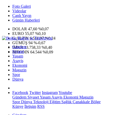
Foto Galeri
Videolar
Canlı Yayın
Günün Haberleri
DOLAR
47,60
%0,07
EURO
55,07
%0,10
G.ALTIN
6.511,97
%0,24
GÜMÜŞ
94
%-0,67
Gündem
IMKB
13.758,33
%0,40
Siyaset
BITCOIN
64.544
%0,09
Yaşam
Asayiş
Ekonomi
Magazin
Spor
Dünya
Facebook
Twitter
Instagram
Youtube
Gündem
Siyaset
Yaşam
Asayiş
Ekonomi
Magazin
Spor
Dünya
Teknoloji
Eğitim
Sağlık
Çanakkale Bölge
Künye
İletişim
RSS