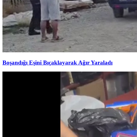
Boşandığı Eşini Bıçaklayarak Ağır Yaraladı