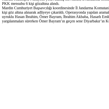
PKK mensubu 6 kişi gözaltına alındı.
Mardin Cumhuriyet Başsavcılığı koordinesinde İl Jandarma Komutanlığ
kişi göz altına alınarak adliyeye çıkarıldı. Operasyonda yapılan aramal
uyruklu Hasan İbrahim, Ömer Bayram, İbrahim Akbaba, Hasarlı Emlik sa
yargılanmaları sürerken Ömer Bayram’ın geçen sene Diyarbakır’ın Kulp 