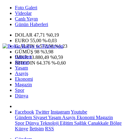
Foto Galeri
Videolar
Canlı Yayın
Günün Haberleri
DOLAR
47,71
%0,19
EURO
55,00
%-0,03
G.ALTIN
6.572,58
%1,23
GÜMÜŞ
98
%3,98
Gündem
IMKB
13.880,49
%0,59
Siyaset
BITCOIN
64.376
%-0,60
Yaşam
Asayiş
Ekonomi
Magazin
Spor
Dünya
Facebook
Twitter
Instagram
Youtube
Gündem
Siyaset
Yaşam
Asayiş
Ekonomi
Magazin
Spor
Dünya
Teknoloji
Eğitim
Sağlık
Çanakkale Bölge
Künye
İletişim
RSS