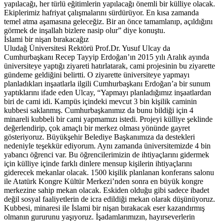
yapılacağı, her türlü eğitimlerin yapılacağı önemli bir külliye olacak.
Ekiplerimiz hafriyat çalışmalarını sürdürüyor. En kısa zamanda
temel atma aşamasına geleceğiz. Bir an önce tamamlanıp, açıldığını
görmek de inşallah bizlere nasip olur” diye konuştu.
İslami bir nişan bırakacağız
Uludağ Üniversitesi Rektörü Prof.Dr. Yusuf Ulcay da
Cumhurbaşkanı Recep Tayyip Erdoğan’ın 2015 yılı Aralık ayında
üniversiteye yaptığı ziyareti hatırlatarak, cami projesinin bu ziyarette
gündeme geldiğini belirtti. O ziyarette üniversiteye yapmayı
planladıkları inşaatlarla ilgili Cumhurbaşkanı Erdoğan’a bir sunum
yaptıklarını ifade eden Ulcay, “Yapmayı planladığımız inşaatlardan
biri de cami idi. Kampüs içindeki mevcut 3 bin kişilik caminin
kubbesi saklanmış. Cumhurbaşkanımız da bunu bildiği için 4
minareli kubbeli bir cami yapmamızı istedi. Projeyi külliye şeklinde
değerlendirip, çok amaçlı bir merkez olması yönünde gayret
gösteriyoruz. Büyükşehir Belediye Başkanımıza da destekleri
nedeniyle teşekkür ediyorum. Aynı zamanda üniversitemizde 4 bin
yabancı öğrenci var. Bu öğrencilerimizin de ihtiyaçlarını gidermek
için külliye içinde farklı dinlere mensup kişilerin ihtiyaçlarını
giderecek mekanlar olacak. 1500 kişilik planlanan konferans salonu
ile Atatürk Kongre Kültür Merkezi’nden sonra en büyük kongre
merkezine sahip mekan olacak. Eskiden olduğu gibi sadece ibadet
değil sosyal faaliyetlerin de icra edildiği mekan olarak düşünüyoruz.
Kubbesi, minaresi ile İslami bir nişan bırakacak eser kazandırmış
olmanın gururunu yaşıyoruz. İşadamlarımızın, hayırseverlerin