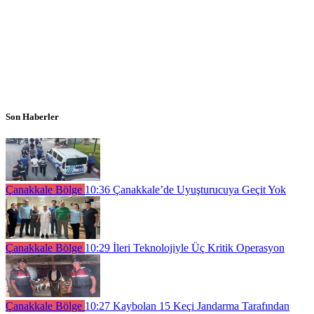
Son Haberler
Çanakkale Bölge
10:36
Çanakkale’de Uyuşturucuya Geçit Yok
Çanakkale Bölge
10:29
İleri Teknolojiyle Üç Kritik Operasyon
Çanakkale Bölge
10:27
Kaybolan 15 Keçi Jandarma Tarafından