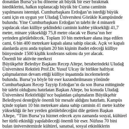
donatılan Bursa’ya bu döneme ait büyük bir eser bırakmak
istediklerini, halkın toplanacağı büyük bir Cuma camiinin
yapılmasını istemişti. Cumhurbaşkanı Erdoğan’ın istediği büyük
cami için en uygun yer Uludağ Üniversitesi Görükle Kampüsünde
bulundu. Yine Cumhurbaşkanı Erdoğan’ın talebi ile 4 minareli
yapılacak olan külliye şeklindeki caminin kubbe yüksekliği 41,7
metre, minare yüksekliği 75,8 metre olacak ve Bursa’nın her
yerinden görülebilecek. Toplam 10 bin metrekare alana inşa edilen
cami, 6 bin 400 metrekare kapalı alana sahip olacak. Açık ve kapalı
alanlarda aynı anda toplam 20 bin kişinin ibadet edeceği külliye
bünyesinde 1500 kişilik konferans salonu da yer alacak.
Önemli bir aktivite merkezi
Büyükşehir Belediye Başkanı Recep Altepe, beraberindeki Uludağ
Üniversitesi Rektörü Prof.Dr. Yusuf Ulcay ile birlikte hafriyat
çalışmalarının devam ettiği külliye inşaatında incelemelerde
bulundu. Bursa’ya böyle bir eser kazandırılmasını yönünde
Cumhurbaşkanı Recep Tayyip Erdoğan’ın da son Bursa mitinginde
bir talebi olduğunu hatırlatan Başkan Altepe, bu konuda Uludağ
Üniversitesi Rektörlüğü’nce başlatılan çalışmaların Büyükşehir
Belediyesi desteğiyle önemli bir mesafe aldığını hatırlattı. Kampüs
içinde toplam 10 bin metrekare alana sahip caminin 41 metre kubbe
yüksekliği ile her yerden görülebileceğini dile getiren Başkan
Altepe, “Tüm Bursa’ya hizmet edecek aynı zamanda sosyal, kültürel
her türlü etkinliği yapılabileceği önemli bir eser. Nüfusu 70 bini
bulan üniversitemizde kültürel, sanatsal, sosyal etkinliklerin