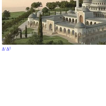
-
+
A
A