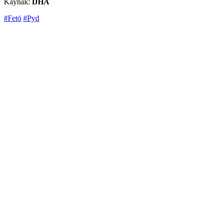
Kaynak:
DHA
#Fetö
#Pyd