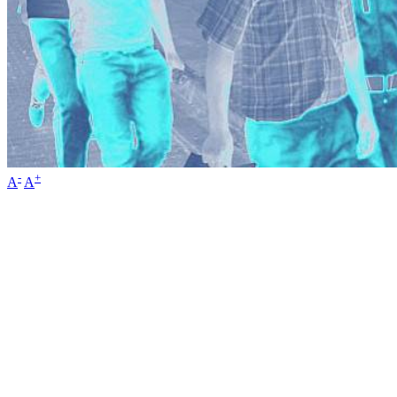
-
+
A
A