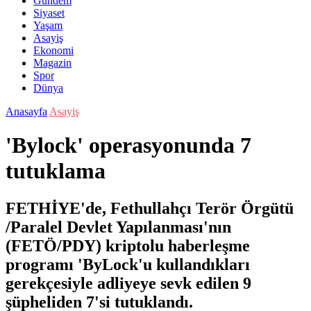
Gündem
Siyaset
Yaşam
Asayiş
Ekonomi
Magazin
Spor
Dünya
Anasayfa
Asayiş
'Bylock' operasyonunda 7
tutuklama
FETHİYE'de, Fethullahçı Terör Örgütü
/Paralel Devlet Yapılanması'nın
(FETÖ/PDY) kriptolu haberleşme
programı 'ByLock'u kullandıkları
gerekçesiyle adliyeye sevk edilen 9
şüpheliden 7'si tutuklandı.