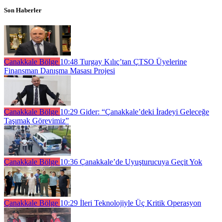
Son Haberler
Çanakkale Bölge
10:48
Turgay Kılıç’tan ÇTSO Üyelerine
Finansman Danışma Masası Projesi
Çanakkale Bölge
10:29
Gider: “Çanakkale’deki İradeyi Geleceğe
Taşımak Görevimiz”
Çanakkale Bölge
10:36
Çanakkale’de Uyuşturucuya Geçit Yok
Çanakkale Bölge
10:29
İleri Teknolojiyle Üç Kritik Operasyon