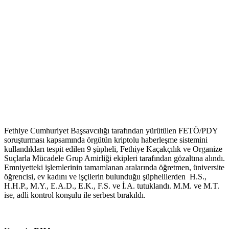
Fethiye Cumhuriyet Başsavcılığı tarafından yürütülen FETÖ/PDY
soruşturması kapsamında örgütün kriptolu haberleşme sistemini
kullandıkları tespit edilen 9 şüpheli, Fethiye Kaçakçılık ve Organize
Suçlarla Mücadele Grup Amirliği ekipleri tarafından gözaltına alındı.
Emniyetteki işlemlerinin tamamlanan aralarında öğretmen, üniversite
öğrencisi, ev kadını ve işçilerin bulunduğu şüphelilerden H.S.,
H.H.P., M.Y., E.A.D., E.K., F.S. ve İ.A. tutuklandı. M.M. ve M.T.
ise, adli kontrol konşulu ile serbest bırakıldı.