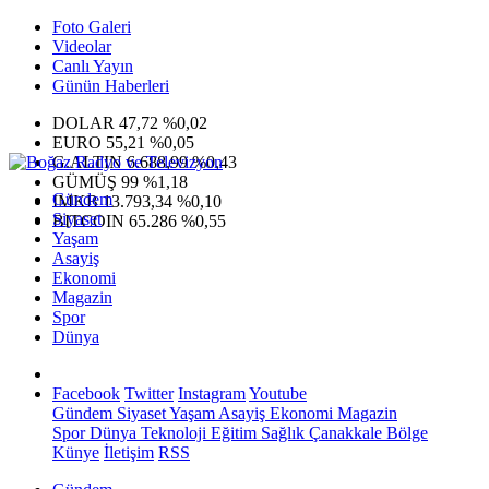
Foto Galeri
Videolar
Canlı Yayın
Günün Haberleri
DOLAR
47,72
%0,02
EURO
55,21
%0,05
G.ALTIN
6.688,99
%0,43
GÜMÜŞ
99
%1,18
Gündem
IMKB
13.793,34
%0,10
Siyaset
BITCOIN
65.286
%0,55
Yaşam
Asayiş
Ekonomi
Magazin
Spor
Dünya
Facebook
Twitter
Instagram
Youtube
Gündem
Siyaset
Yaşam
Asayiş
Ekonomi
Magazin
Spor
Dünya
Teknoloji
Eğitim
Sağlık
Çanakkale Bölge
Künye
İletişim
RSS