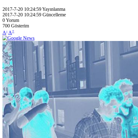
2017-7-20 10:24:59
Yayınlanma
2017-7-20 10:24:59
Güncelleme
0
Yorum
700
Gösterim
-
+
A
A