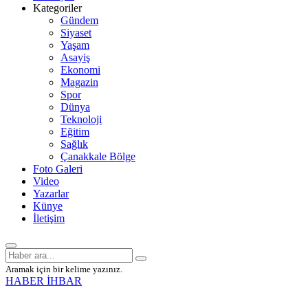
Kategoriler
Gündem
Siyaset
Yaşam
Asayiş
Ekonomi
Magazin
Spor
Dünya
Teknoloji
Eğitim
Sağlık
Çanakkale Bölge
Foto Galeri
Video
Yazarlar
Künye
İletişim
Aramak için bir kelime yazınız.
HABER İHBAR