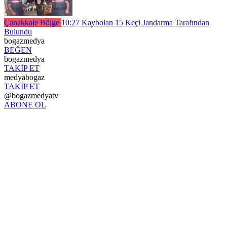
Çanakkale Bölge
10:27
Kaybolan 15 Keçi Jandarma Tarafından
Bulundu
bogazmedya
BEĞEN
bogazmedya
TAKİP ET
medyabogaz
TAKİP ET
@bogazmedyatv
ABONE OL