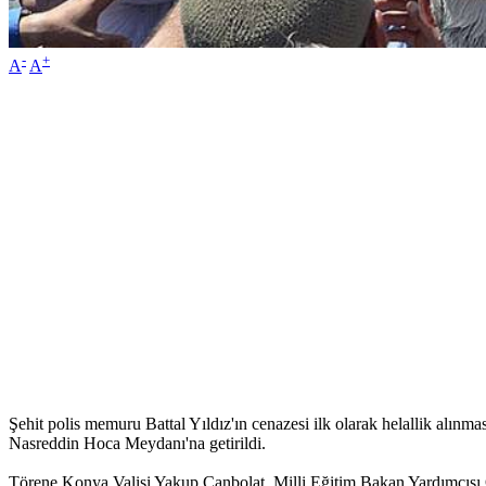
-
+
A
A
Şehit polis memuru Battal Yıldız'ın cenazesi ilk olarak helallik alınmas
Nasreddin Hoca Meydanı'na getirildi.
Törene Konya Valisi Yakup Canbolat, Milli Eğitim Bakan Yardımcısı