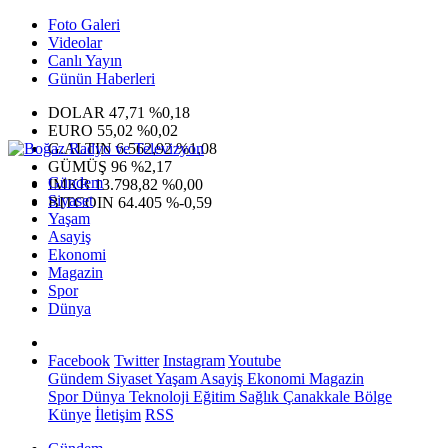
Foto Galeri
Videolar
Canlı Yayın
Günün Haberleri
DOLAR
47,71
%0,18
EURO
55,02
%0,02
G.ALTIN
6.562,92
%1,08
GÜMÜŞ
96
%2,17
Gündem
IMKB
13.798,82
%0,00
Siyaset
BITCOIN
64.405
%-0,59
Yaşam
Asayiş
Ekonomi
Magazin
Spor
Dünya
Facebook
Twitter
Instagram
Youtube
Gündem
Siyaset
Yaşam
Asayiş
Ekonomi
Magazin
Spor
Dünya
Teknoloji
Eğitim
Sağlık
Çanakkale Bölge
Künye
İletişim
RSS