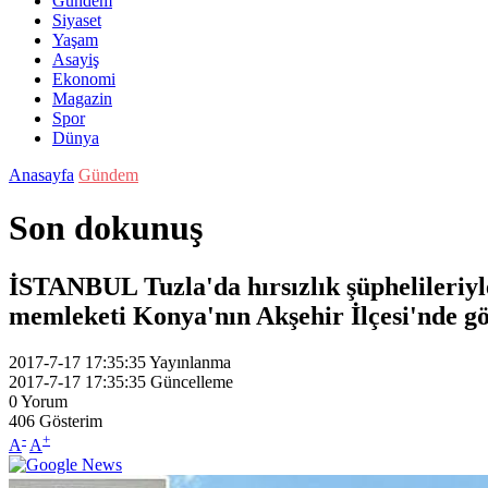
Gündem
Siyaset
Yaşam
Asayiş
Ekonomi
Magazin
Spor
Dünya
Anasayfa
Gündem
Son dokunuş
İSTANBUL Tuzla'da hırsızlık şüphelileriyle
memleketi Konya'nın Akşehir İlçesi'nde göz
2017-7-17 17:35:35
Yayınlanma
2017-7-17 17:35:35
Güncelleme
0
Yorum
406
Gösterim
-
+
A
A