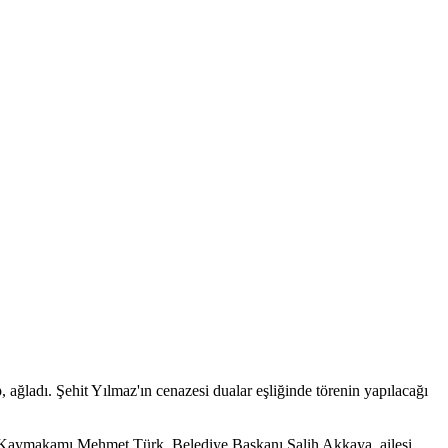
p, ağladı. Şehit Yılmaz'ın cenazesi dualar eşliğinde törenin yapılacağı
r Kaymakamı Mehmet Türk, Belediye Başkanı Salih Akkaya, ailesi,