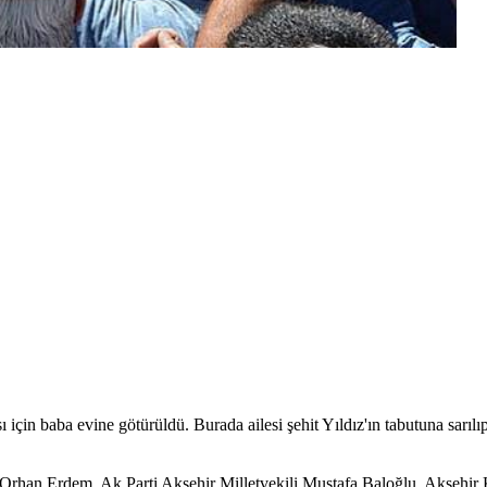
ı için baba evine götürüldü. Burada ailesi şehit Yıldız'ın tabutuna sarılı
 Orhan Erdem, Ak Parti Akşehir Milletvekili Mustafa Baloğlu, Akşehi