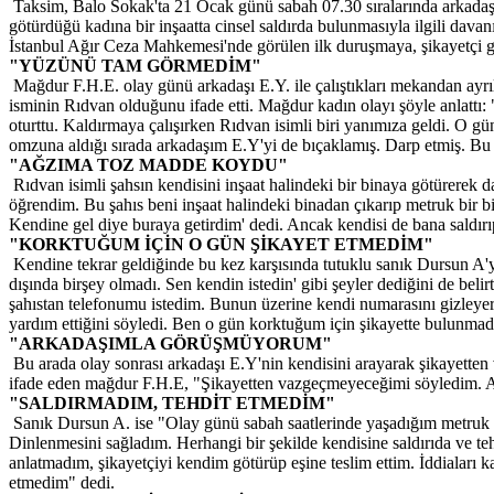
Taksim, Balo Sokak'ta 21 Ocak günü sabah 07.30 sıralarında arkadaş
götürdüğü kadına bir inşaatta cinsel saldırda bulunmasıyla ilgili da
İstanbul Ağır Ceza Mahkemesi'nde görülen ilk duruşmaya, şikayetçi gen
"YÜZÜNÜ TAM GÖRMEDİM"
Mağdur F.H.E. olay günü arkadaşı E.Y. ile çalıştıkları mekandan ayrıl
isminin Rıdvan olduğunu ifade etti. Mağdur kadın olayı şöyle anlattı:
oturttu. Kaldırmaya çalışırken Rıdvan isimli biri yanımıza geldi. O 
omzuna aldığı sırada arkadaşım E.Y'yi de bıçaklamış. Darp etmiş. B
"AĞZIMA TOZ MADDE KOYDU"
Rıdvan isimli şahsın kendisini inşaat halindeki bir binaya götürerek 
öğrendim. Bu şahıs beni inşaat halindeki binadan çıkarıp metruk bir b
Kendine gel diye buraya getirdim' dedi. Ancak kendisi de bana saldı
"KORKTUĞUM İÇİN O GÜN ŞİKAYET ETMEDİM"
Kendine tekrar geldiğinde bu kez karşısında tutuklu sanık Dursun A'y
dışında birşey olmadı. Sen kendin istedin' gibi şeyler dediğini de be
şahıstan telefonumu istedim. Bunun üzerine kendi numarasını gizleyer
yardım ettiğini söyledi. Ben o gün korktuğum için şikayette bulunmad
"ARKADAŞIMLA GÖRÜŞMÜYORUM"
Bu arada olay sonrası arkadaşı E.Y'nin kendisini arayarak şikayetten 
ifade eden mağdur F.H.E, "Şikayetten vazgeçmeyeceğimi söyledim. 
"SALDIRMADIM, TEHDİT ETMEDİM"
Sanık Dursun A. ise "Olay günü sabah saatlerinde yaşadığım metruk bin
Dinlenmesini sağladım. Herhangi bir şekilde kendisine saldırıda ve te
anlatmadım, şikayetçiyi kendim götürüp eşine teslim ettim. İddiaları
etmedim" dedi.