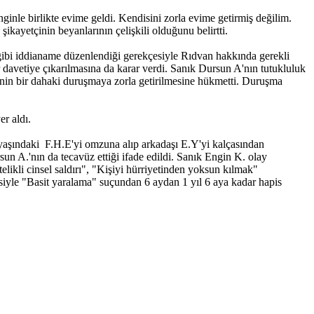
ginle birlikte evime geldi. Kendisini zorla evime getirmiş değilim.
ikayetçinin beyanlarının çelişkili olduğunu belirtti.
gibi iddianame düzenlendiği gerekçesiyle Rıdvan hakkında gerekli
 davetiye çıkarılmasına da karar verdi. Sanık Dursun A'nın tutukluluk
nin bir dahaki duruşmaya zorla getirilmesine hükmetti. Duruşma
er aldı.
aşındaki F.H.E'yi omzuna alıp arkadaşı E.Y'yi kalçasından
un A.'nın da tecavüz ettiği ifade edildi. Sanık Engin K. olay
likli cinsel saldırı", "Kişiyi hürriyetinden yoksun kılmak"
çesiyle "Basit yaralama" suçundan 6 aydan 1 yıl 6 aya kadar hapis