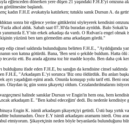
ıyla eğlenceden dönerken yere düşen 21 yaşındaki F.H.E'yi omzuna al
vanın görülmesine başlandı.
ç kadın F.H.E avukatıyla katılırken; tutuklu sanık Dursun A. da getiri
dıktan sonra bir eğlence yerine gittiklerini söyleyerek kendisini omzun
 "Fazla alkol aldık. Sabah saat 07.30'da buradan ayrıldık. Balo Sokak't
gün yanımızda E.Y'nin erkek arkadaşı da vardı. O Rıdvan'a engel olmak 
u kişinin yüzünü ben tam görmedim ama arkadaşım gördü."
darp edip cinsel saldırıda bulunduğunu belirten F.H.E., "Ayıldığımda ya
inanın son katına götürdü. Bana, 'Ben seni o şekilde buldum. Hatta ölü
rıp tecavüz etti. Bu arada ağzıma toz bir madde koydu. Ben daha çok k
ı bulduğunu ifade eden F.H.E, bu sanığın da kendisine cinsel saldırıd
lirten F.H.E, "Arkadaşım E.'yi sorunca 'Biz onu öldürdük. Bu anları baş
ek ayrı yaşadığım eşimi aradı. Onunla konuşup yolu tarif etti. Beni ora
ım. Olaydan üç gün sonra şikayetçi oldum. Cezalandırılmalarını istiyo
vazgeçmesi halinde sanıklar Dursun ve Engin'in hem ona, hem kendisine 
Ancak arkadaşım E. "Ben kabul edeceğim' dedi. Bu nedenle kendisiye
aya Engin K. isimli arkadaşım şikayetçiyi getirdi. Üstü başı yırtık va
hditte bulunmadım. Önce E.Y isimli arkadaşını aramamı istedi. Onu aradı
 kabul etmiyorum. Şikayetçinin neden böyle beyanlarda bulunduğunu bilm