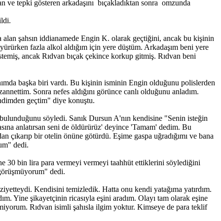
an ve tepki gösteren arkadaşını bıçakladıktan sonra omzunda
ldi.
a alan şahsın iddianamede Engin K. olarak geçtiğini, ancak bu kişinin
a yürürken fazla alkol aldığım için yere düştüm. Arkadaşım beni yere
istemiş, ancak Rıdvan bıçak çekince korkup gitmiş. Rıdvan beni
nımda başka biri vardı. Bu kişinin isminin Engin olduğunu polislerden
 zannettim. Sonra nefes aldığını görünce canlı olduğunu anladım.
endimden geçtim" diye konuştu.
a bulunduğunu söyledi. Sanık Dursun A'nın kendisine "Senin isteğin
kasına anlatırsan seni de öldürürüz' deyince 'Tamam' dedim. Bu
dan çıkarıp bir otelin önüne götürdü. Eşime gaspa uğradığımı ve bana
rum" dedi.
30 bin lira para vermeyi vermeyi taahhüt ettiklerini söylediğini
 görüşmüyorum" dedi.
ziyetteydi. Kendisini temizledik. Hatta onu kendi yatağıma yatırdım.
m. Yine şikayetçinin ricasıyla eşini aradım. Olayı tam olarak eşine
iyorum. Rıdvan isimli şahısla ilgim yoktur. Kimseye de para teklif