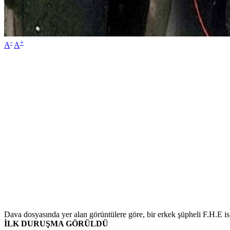
-
+
A
A
Dava dosyasında yer alan görüntülere göre, bir erkek şüpheli F.H.E i
İLK DURUŞMA GÖRÜLDÜ