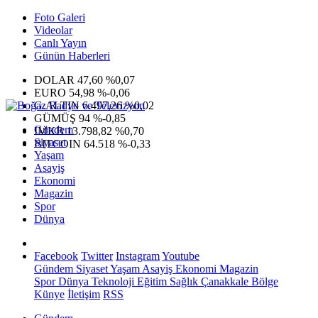
Foto Galeri
Videolar
Canlı Yayın
Günün Haberleri
DOLAR
47,60
%0,07
EURO
54,98
%-0,06
G.ALTIN
6.497,26
%0,02
GÜMÜŞ
94
%-0,85
Gündem
IMKB
13.798,82
%0,70
Siyaset
BITCOIN
64.518
%-0,33
Yaşam
Asayiş
Ekonomi
Magazin
Spor
Dünya
Facebook
Twitter
Instagram
Youtube
Gündem
Siyaset
Yaşam
Asayiş
Ekonomi
Magazin
Spor
Dünya
Teknoloji
Eğitim
Sağlık
Çanakkale Bölge
Künye
İletişim
RSS