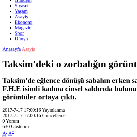
Gündem
Siyaset
Yaşam
Asayiş
Ekonomi
Magazin
Spor
Dünya
Anasayfa
Asayiş
Taksim'deki o zorbalığın görüntü
Taksim'de eğlence dönüşü sabahın erken sa
F.H.E isimli kadına cinsel saldırıda bulunu
görüntüler ortaya çıktı.
2017-7-17 17:00:16
Yayınlanma
2017-7-17 17:00:16
Güncelleme
0
Yorum
630
Gösterim
-
+
A
A