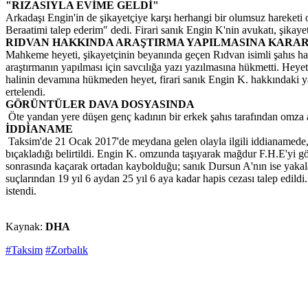
"RIZASIYLA EVİME GELDİ"
Arkadaşı Engin'in de şikayetçiye karşı herhangi bir olumsuz hareketi o
Beraatimi talep ederim" dedi. Firari sanık Engin K'nin avukatı, şikayet
RIDVAN HAKKINDA ARAŞTIRMA YAPILMASINA KARAR
Mahkeme heyeti, şikayetçinin beyanında geçen Rıdvan isimli şahıs ha
araştırmanın yapılması için savcılığa yazı yazılmasına hükmetti. Heye
halinin devamına hükmeden heyet, firari sanık Engin K. hakkındaki y
ertelendi.
GÖRÜNTÜLER DAVA DOSYASINDA
Öte yandan yere düşen genç kadının bir erkek şahıs tarafından omza al
İDDİANAME
Taksim'de 21 Ocak 2017'de meydana gelen olayla ilgili iddianamede,
bıçakladığı belirtildi. Engin K. omzunda taşıyarak mağdur F.H.E'yi göt
sonrasında kaçarak ortadan kaybolduğu; sanık Dursun A'nın ise yakalana
suçlarından 19 yıl 6 aydan 25 yıl 6 aya kadar hapis cezası talep edild
istendi.
Kaynak:
DHA
#Taksim
#Zorbalık