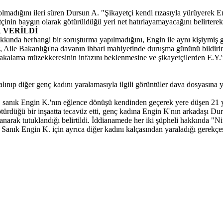
lmadığını ileri süren Dursun A. "Şikayetçi kendi rızasıyla yürüyerek En
çinin baygın olarak götürüldüğü yeri net hatırlayamayacağını belirterek ş
 VERİLDİ
kkında herhangi bir soruşturma yapılmadığını, Engin ile aynı kişiymiş 
t, Aile Bakanlığı'na davanın ihbari mahiyetinde duruşma gününü bildirir
akalama müzekkeresinin infazını beklenmesine ve şikayetçilerden E.Y.'
ınıp diğer genç kadını yaralamasıyla ilgili görüntüler dava dosyasına y
 sanık Engin K.'nın eğlence dönüşü kendinden geçerek yere düşen 21 y
ürdüğü bir inşaatta tecavüz etti, genç kadına Engin K'nın arkadaşı Durs
rak tutuklandığı belirtildi. İddianamede her iki şüpheli hakkında "Nite
i. Sanık Engin K. için ayrıca diğer kadını kalçasından yaraladığı gerek