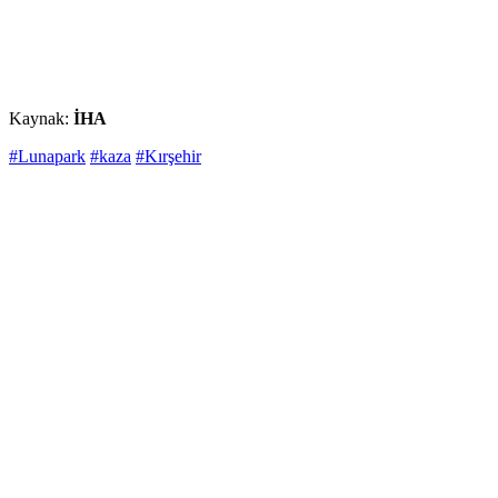
Kaynak:
İHA
#Lunapark
#kaza
#Kırşehir