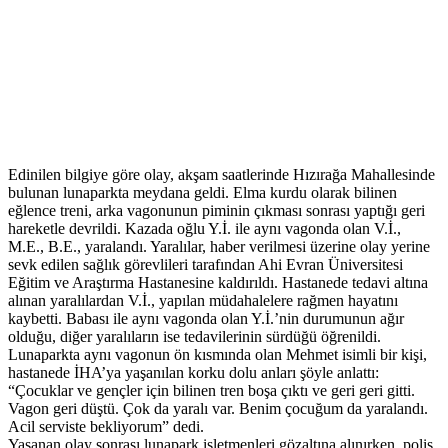
Edinilen bilgiye göre olay, akşam saatlerinde Hızırağa Mahallesinde
bulunan lunaparkta meydana geldi. Elma kurdu olarak bilinen
eğlence treni, arka vagonunun piminin çıkması sonrası yaptığı geri
hareketle devrildi. Kazada oğlu Y.İ. ile aynı vagonda olan V.İ.,
M.E., B.E., yaralandı. Yaralılar, haber verilmesi üzerine olay yerine
sevk edilen sağlık görevlileri tarafından Ahi Evran Üniversitesi
Eğitim ve Araştırma Hastanesine kaldırıldı. Hastanede tedavi altına
alınan yaralılardan V.İ., yapılan müdahalelere rağmen hayatını
kaybetti. Babası ile aynı vagonda olan Y.İ.’nin durumunun ağır
olduğu, diğer yaralıların ise tedavilerinin sürdüğü öğrenildi.
Lunaparkta aynı vagonun ön kısmında olan Mehmet isimli bir kişi,
hastanede İHA’ya yaşanılan korku dolu anları şöyle anlattı:
“Çocuklar ve gençler için bilinen tren boşa çıktı ve geri geri gitti.
Vagon geri düştü. Çok da yaralı var. Benim çocuğum da yaralandı.
Acil serviste bekliyorum” dedi.
Yaşanan olay sonrası lunapark işletmenleri gözaltına alınırken, polis