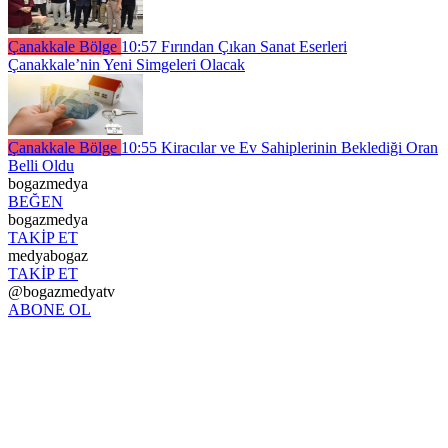
Çanakkale Bölge
10:57
Fırından Çıkan Sanat Eserleri
Çanakkale’nin Yeni Simgeleri Olacak
Çanakkale Bölge
10:55
Kiracılar ve Ev Sahiplerinin Beklediği Oran
Belli Oldu
bogazmedya
BEĞEN
bogazmedya
TAKİP ET
medyabogaz
TAKİP ET
@bogazmedyatv
ABONE OL