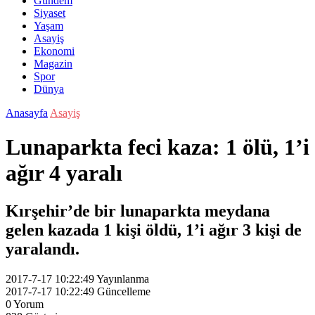
Gündem
Siyaset
Yaşam
Asayiş
Ekonomi
Magazin
Spor
Dünya
Anasayfa
Asayiş
Lunaparkta feci kaza: 1 ölü, 1’i
ağır 4 yaralı
Kırşehir’de bir lunaparkta meydana
gelen kazada 1 kişi öldü, 1’i ağır 3 kişi de
yaralandı.
2017-7-17 10:22:49
Yayınlanma
2017-7-17 10:22:49
Güncelleme
0
Yorum