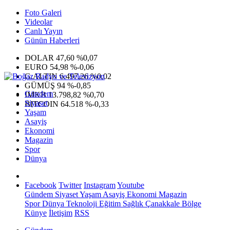
Foto Galeri
Videolar
Canlı Yayın
Günün Haberleri
DOLAR
47,60
%0,07
EURO
54,98
%-0,06
G.ALTIN
6.497,26
%0,02
GÜMÜŞ
94
%-0,85
Gündem
IMKB
13.798,82
%0,70
Siyaset
BITCOIN
64.518
%-0,33
Yaşam
Asayiş
Ekonomi
Magazin
Spor
Dünya
Facebook
Twitter
Instagram
Youtube
Gündem
Siyaset
Yaşam
Asayiş
Ekonomi
Magazin
Spor
Dünya
Teknoloji
Eğitim
Sağlık
Çanakkale Bölge
Künye
İletişim
RSS