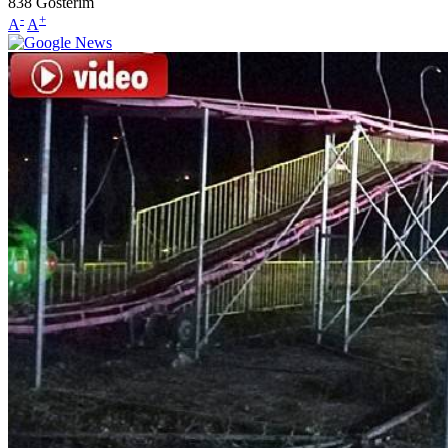
838
Gösterim
-
+
A
A