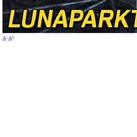
-
+
A
A