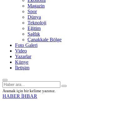
Ekonomi
Magazin
Spor
Dünya
Teknoloji
Eğitim
Sağlık
Çanakkale Bölge
Foto Galeri
Video
Yazarlar
Künye
İletişim
Aramak için bir kelime yazınız.
HABER İHBAR