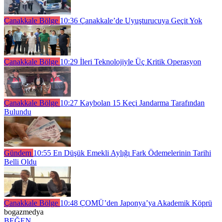
Çanakkale Bölge
10:36
Çanakkale’de Uyuşturucuya Geçit Yok
Çanakkale Bölge
10:29
İleri Teknolojiyle Üç Kritik Operasyon
Çanakkale Bölge
10:27
Kaybolan 15 Keçi Jandarma Tarafından
Bulundu
Gündem
10:55
En Düşük Emekli Aylığı Fark Ödemelerinin Tarihi
Belli Oldu
Çanakkale Bölge
10:48
ÇOMÜ’den Japonya’ya Akademik Köprü
bogazmedya
BEĞEN