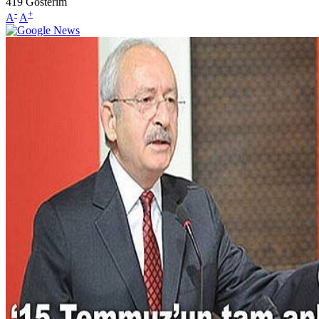
419
Gösterim
-
+
A
A