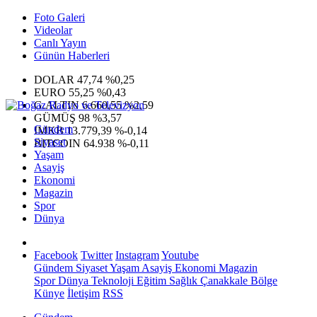
Foto Galeri
Videolar
Canlı Yayın
Günün Haberleri
DOLAR
47,74
%0,25
EURO
55,25
%0,43
G.ALTIN
6.660,55
%2,59
GÜMÜŞ
98
%3,57
Gündem
IMKB
13.779,39
%-0,14
Siyaset
BITCOIN
64.938
%-0,11
Yaşam
Asayiş
Ekonomi
Magazin
Spor
Dünya
Facebook
Twitter
Instagram
Youtube
Gündem
Siyaset
Yaşam
Asayiş
Ekonomi
Magazin
Spor
Dünya
Teknoloji
Eğitim
Sağlık
Çanakkale Bölge
Künye
İletişim
RSS