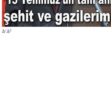
-
+
A
A