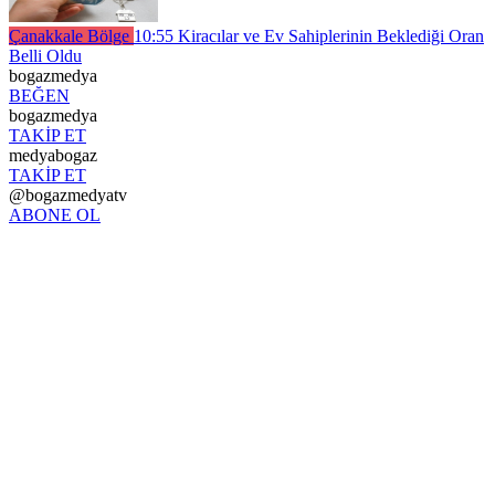
Çanakkale Bölge
10:55
Kiracılar ve Ev Sahiplerinin Beklediği Oran
Belli Oldu
bogazmedya
BEĞEN
bogazmedya
TAKİP ET
medyabogaz
TAKİP ET
@bogazmedyatv
ABONE OL