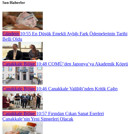
Son Haberler
Gündem
10:55
En Düşük Emekli Aylığı Fark Ödemelerinin Tarihi
Belli Oldu
Çanakkale Bölge
10:48
ÇOMÜ’den Japonya’ya Akademik Köprü
Çanakkale Bölge
10:46
Çanakkale Valiliği’nden Kritik Çağrı
Çanakkale Bölge
10:57
Fırından Çıkan Sanat Eserleri
Çanakkale’nin Yeni Simgeleri Olacak