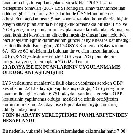
puanlarına ilişkin yapılan açılama şu şekilde: "2017 Lisans
Yerleştirme Sınavları (2017-LYS) sonuçları, sınav takviminde ilan
edildiği gibi 11 Temmuz 2017 tarihinde ÖSYM’nin internet
adresinden açıklanmıştır. Sınav sonrası yapılan kontrollerde, hiçbir
adayın sınav puanlarında bir değişiklik olmamakla birlikte; LYS ve
YGS yerleştirme puanlarının hesaplanmasında kullanılan ek puan ve
puan kesintisi kayıtlarının güncellenmesinde oluşan hata nedeniyle
bazı adayların eğitim durumlarının güncel haliyle hesaba katılmadığı
tespit edilmiştir. Buna göre, 2017-ÖSYS Kontenjan Kılavuzunun
6A, 6B ve 6C tablolarında bulunan tür ve alan mezunlarından,
2016-ÖSYS yerleştirmelerinde YGS veya LYS puanı ile bir
programa yerleştirilen toplam 75.692 adaydan;
23 ADAYA İSE EK PUANLARININ UYGULANMAMIŞ
OLDUĞU ANLAŞILMIŞTIR
LYS yerleştirme puanlarıyla ilgili olarak yapılması gereken OBP
kesintisinin 2.413 aday için yapılmamış olduğu, YGS yerleştirme
puanları ile ilgili olarak; 6.751 adaydan yapılması gereken OBP
kesintisinin yapılmamış olduğu, mesleki ve teknik ortaöğretim
kurumları mezunu 23 adaya ise ek puanlarının uygulanmamış
olduğu anlaşılmıştır.
7 BİN 84 ADAYIN YERLEŞTİRME PUANLARI YENİDEN
HESAPLANDI
Bu nedenle, yukarıda belirtilen rakamlardan çakışmalar hariç 7.084