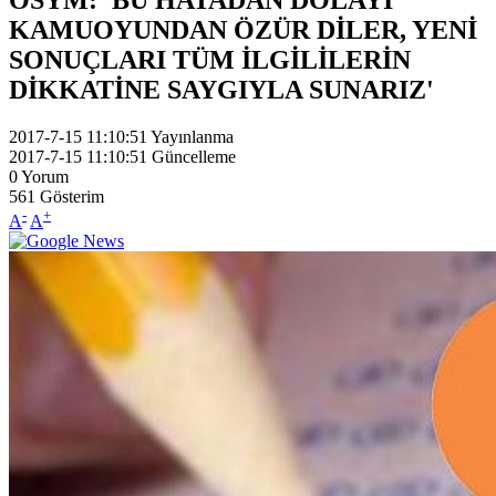
KAMUOYUNDAN ÖZÜR DİLER, YENİ
SONUÇLARI TÜM İLGİLİLERİN
DİKKATİNE SAYGIYLA SUNARIZ'
2017-7-15 11:10:51
Yayınlanma
2017-7-15 11:10:51
Güncelleme
0
Yorum
561
Gösterim
-
+
A
A