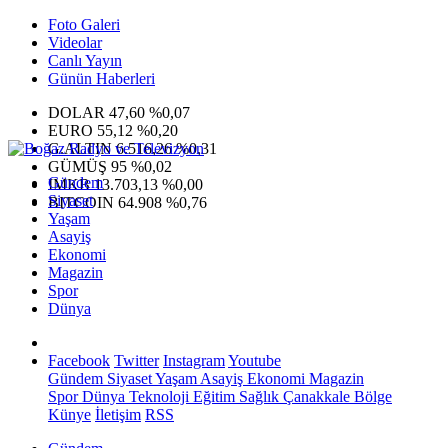
Foto Galeri
Videolar
Canlı Yayın
Günün Haberleri
DOLAR
47,60
%0,07
EURO
55,12
%0,20
G.ALTIN
6.516,26
%0,31
GÜMÜŞ
95
%0,02
Gündem
IMKB
13.703,13
%0,00
Siyaset
BITCOIN
64.908
%0,76
Yaşam
Asayiş
Ekonomi
Magazin
Spor
Dünya
Facebook
Twitter
Instagram
Youtube
Gündem
Siyaset
Yaşam
Asayiş
Ekonomi
Magazin
Spor
Dünya
Teknoloji
Eğitim
Sağlık
Çanakkale Bölge
Künye
İletişim
RSS