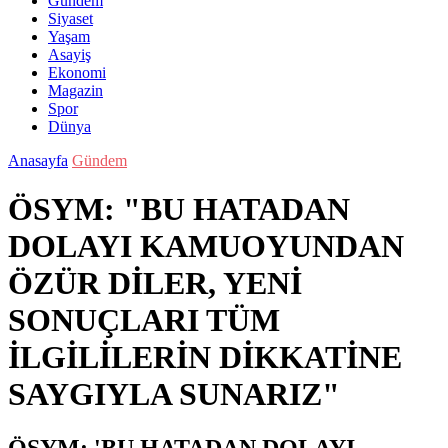
Gündem
Siyaset
Yaşam
Asayiş
Ekonomi
Magazin
Spor
Dünya
Anasayfa
Gündem
ÖSYM: "BU HATADAN
DOLAYI KAMUOYUNDAN
ÖZÜR DİLER, YENİ
SONUÇLARI TÜM
İLGİLİLERİN DİKKATİNE
SAYGIYLA SUNARIZ"
ÖSYM: 'BU HATADAN DOLAYI