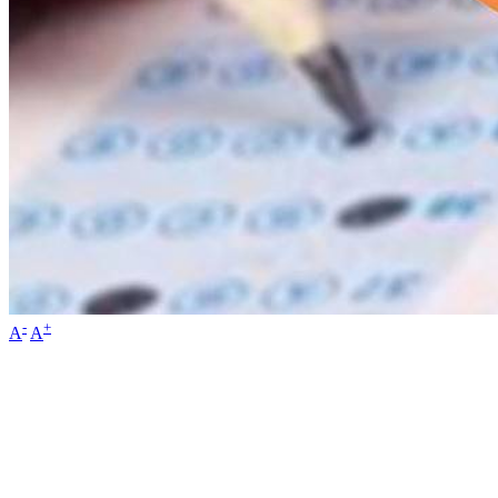
-
+
A
A