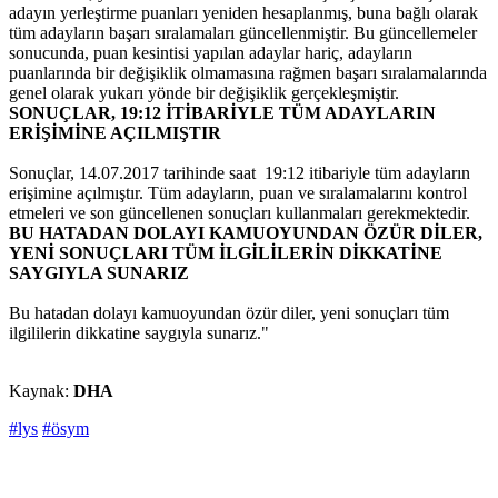
adayın yerleştirme puanları yeniden hesaplanmış, buna bağlı olarak
tüm adayların başarı sıralamaları güncellenmiştir. Bu güncellemeler
sonucunda, puan kesintisi yapılan adaylar hariç, adayların
puanlarında bir değişiklik olmamasına rağmen başarı sıralamalarında
genel olarak yukarı yönde bir değişiklik gerçekleşmiştir.
SONUÇLAR, 19:12 İTİBARİYLE TÜM ADAYLARIN
ERİŞİMİNE AÇILMIŞTIR
Sonuçlar, 14.07.2017 tarihinde saat 19:12 itibariyle tüm adayların
erişimine açılmıştır. Tüm adayların, puan ve sıralamalarını kontrol
etmeleri ve son güncellenen sonuçları kullanmaları gerekmektedir.
BU HATADAN DOLAYI KAMUOYUNDAN ÖZÜR DİLER,
YENİ SONUÇLARI TÜM İLGİLİLERİN DİKKATİNE
SAYGIYLA SUNARIZ
Bu hatadan dolayı kamuoyundan özür diler, yeni sonuçları tüm
ilgililerin dikkatine saygıyla sunarız."
Kaynak:
DHA
#lys
#ösym