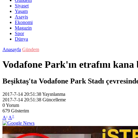
Gündem
Siyaset
Yaşam
Asayiş
Ekonomi
Magazin
Spor
Dünya
Anasayfa
Gündem
Vodafone Park'ın etrafını kana
Beşiktaş'ta Vodafone Park Stadı çevresinde
2017-7-14 20:51:38
Yayınlanma
2017-7-14 20:51:38
Güncelleme
0
Yorum
679
Gösterim
-
+
A
A