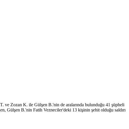
.E.T. ve Zozan K. ile Gülşen B.'nin de aralarında bulunduğu 41 şüpheli
n, Gülşen B.'nin Fatih Vezneciler'deki 13 kişinin şehit olduğu saldırı