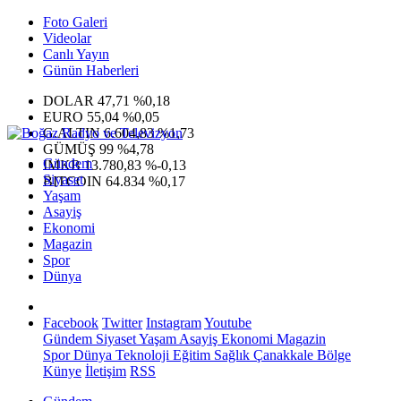
Foto Galeri
Videolar
Canlı Yayın
Günün Haberleri
DOLAR
47,71
%0,18
EURO
55,04
%0,05
G.ALTIN
6.604,83
%1,73
GÜMÜŞ
99
%4,78
Gündem
IMKB
13.780,83
%-0,13
Siyaset
BITCOIN
64.834
%0,17
Yaşam
Asayiş
Ekonomi
Magazin
Spor
Dünya
Facebook
Twitter
Instagram
Youtube
Gündem
Siyaset
Yaşam
Asayiş
Ekonomi
Magazin
Spor
Dünya
Teknoloji
Eğitim
Sağlık
Çanakkale Bölge
Künye
İletişim
RSS