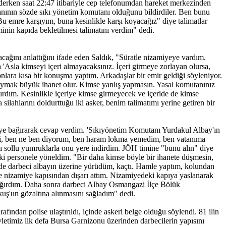
ederken saat 22:47 itibariyle cep telefonumdan hareket merkezinden
tanının sözde sıkı yönetim komutanı olduğunu bildirdiler. Ben bunu
u emre karşıyım, buna kesinlikle karşı koyacağız" diye talimatlar
nin kapıda bekletilmesi talimatını verdim" dedi.
cağını anlattığını ifade eden Saldık, "Süratle nizamiyeye vardım.
a kimseyi içeri almayacaksınız. İçeri girmeye zorlayan olursa,
onlara kısa bir konuşma yaptım. Arkadaşlar bir emir geldiği söyleniyor.
 uymak büyük ihanet olur. Kimse yanlış yapmasın. Yasal komutanınız
rdım. Kesinlikle içeriye kimse girmeyecek ve içeride de kimse
ilahlarını doldurttuğu iki asker, benim talimatımı yerine getiren bir
diye bağırarak cevap verdim. 'Sıkıyönetim Komutanı Yurdakul Albay'ın
imi, ben ne ben diyorum, ben haram lokma yemedim, ben vatanıma
sollu yumruklarla onu yere indirdim. JÖH timine "bunu alın" diye
ki personele yöneldim. "Bir daha kimse böyle bir ihanete düşmesin,
 darbeci albayın üzerine yürüdüm, kaçtı. Hamle yaptım, kolundan
 nizamiye kapısından dışarı attım. Nizamiyedeki kapıya yaslanarak
ağırdım. Daha sonra darbeci Albay Osmangazi İlçe Bölük
kuş'un gözaltına alınmasını sağladım" dedi.
fından polise ulaştırıldı, içinde askeri belge olduğu söylendi. 81 ilin
evletimiz ilk defa Bursa Garnizonu üzerinden darbecilerin yapısını