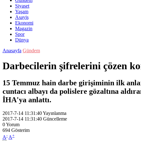
Gündem
Siyaset
Yaşam
Asayiş
Ekonomi
Magazin
Spor
Dünya
Anasayfa
Gündem
Darbecilerin şifrelerini çözen 
15 Temmuz hain darbe girişiminin ilk anla
cuntacı albayı da polislere gözaltına ald
İHA'ya anlattı.
2017-7-14 11:31:40
Yayınlanma
2017-7-14 11:31:40
Güncelleme
0
Yorum
694
Gösterim
-
+
A
A