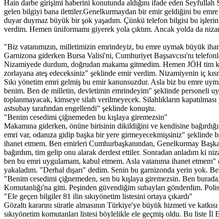
Hain darbe girişimi haberini konutunda aldığını ifade eden Seyfullah 
gelen bilgiyi bana ilettiler.Genelkurmaydan bir emir geldiğini bu emr
duyar duymaz büyük bir şok yaşadım. Çünkü telefon bilgisi bu işlerin 
verdim. Hemen üniformamı giyerek yola çıktım. Ancak yolda da nizami
"Biz vatanımızın, milletimizin emrindeyiz, bu emre uymak büyük iha
Garnizona giderken Bursa Valisi'ni, Cumhuriyet Başsavcısı'nı telefonl
Nizamiyede durdum, doğrudan makama gitmedim. Hemen JÖH tim komuta
zorlayana ateş edeceksiniz" şeklinde emir verdim. Nizamiyenin iç kısmı
Sıkı yönetim emri gelmiş bu emir kanunsuzdur. Asla biz bu emre uyma
benim. Ben de milletin, devletimin emrindeyim" şeklinde personeli u
toplanmayacak, kimseye silah verilmeyecek. Silahlıkların kapatılması y
astsubay tarafından engellendi" şeklinde konuştu.
"Benim cesedimi çiğnemeden bu kışlaya giremezsin"
Makamına giderken, önüne birisinin dikildiğini ve kendisine bağırdığ
emri var, odanıza gidip başka bir yere girmeyecekmişsiniz" şeklind
ihanet etmem. Ben emirleri Cumhurbaşkanından, Genelkurmay Başkanı'
bağırdım, tim gelip onu alarak derdest ettiler. Sonradan anladım ki 
ben bu emri uygulamam, kabul etmem. Asla vatanıma ihanet etmem" 
yakaladım. "Derhal dışarı" dedim. Senin bu garnizonda yerin yok. B
"Benim cesedimi çiğnemeden, sen bu kışlaya giremezsin. Ben burada,
Komutanlığı'na gitti. Peşinden güvendiğim subayları gönderdim. Polisi
"Ele geçen bilgiler 81 ilin sıkıyönetim listesini ortaya çıkardı"
Gözaltı kararını süratle almasının Türkiye'ye büyük hizmeti ve katkısı 
sıkıyönetim komutanları listesi böylelikle ele geçmiş oldu. Bu liste İ