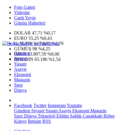
Foto Galeri
Videolar
Canlı Yayın
Günün Haberleri
DOLAR
47,71
%0,17
EURO
55,25
%0,43
G.ALTIN
6.674,05
%2,79
GÜMÜŞ
98
%4,25
Gündem
IMKB
13.807,59
%0,06
Siyaset
BITCOIN
65.186
%1,54
Yaşam
Asayiş
Ekonomi
Magazin
Spor
Dünya
Facebook
Twitter
Instagram
Youtube
Gündem
Siyaset
Yaşam
Asayiş
Ekonomi
Magazin
Spor
Dünya
Teknoloji
Eğitim
Sağlık
Çanakkale Bölge
Künye
İletişim
RSS