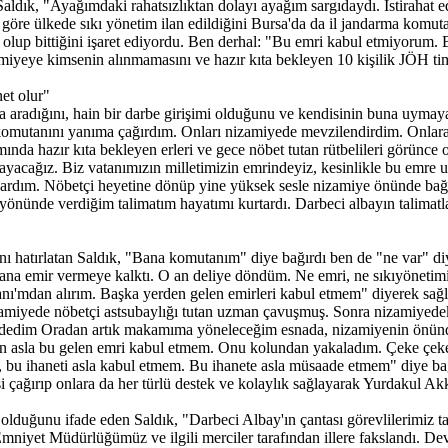
Saldık, "Ayağımdaki rahatsızlıktan dolayı ayağım sargıdaydı. İstirahat 
e göre ülkede sıkı yönetim ilan edildiğini Bursa'da da il jandarma komu
olup bittiğini işaret ediyordu. Ben derhal: "Bu emri kabul etmiyorum. B
yeye kimsenin alınmamasını ve hazır kıta bekleyen 10 kişilik JÖH timi
net olur"
a aradığını, hain bir darbe girişimi olduğunu ve kendisinin buna uymaya
nını yanıma çağırdım. Onları nizamiyede mevzilendirdim. Onlara 'Asl
nda hazır kıta bekleyen erleri ve gece nöbet tutan rütbelileri görünce 
yacağız. Biz vatanımızın milletimizin emrindeyiz, kesinlikle bu emre
yardım. Nöbetçi heyetine dönüp yine yüksek sesle nizamiye önünde bağı
önünde verdiğim talimatım hayatımı kurtardı. Darbeci albayın talimatla s
ını hatırlatan Saldık, "Bana komutanım" diye bağırdı ben de "ne var" 
e bana emir vermeye kalktı. O an deliye döndüm. Ne emri, ne sıkıyönet
mdan alırım. Başka yerden gelen emirleri kabul etmem" diyerek sağlı 
nizamiyede nöbetçi astsubaylığı tutan uzman çavuşmuş. Sonra nizamiyede
dedim Oradan artık makamıma yöneleceğim esnada, nizamiyenin önünde
en asla bu gelen emri kabul etmem. Onu kolundan yakaladım. Çeke çeke
 bu ihaneti asla kabul etmem. Bu ihanete asla müsaade etmem" diye b
 çağırıp onlara da her türlü destek ve kolaylık sağlayarak Yurdakul Ak
olduğunu ifade eden Saldık, "Darbeci Albay'ın çantası görevlilerimiz tara
l Emniyet Müdürlüğümüz ve ilgili merciler tarafından illere fakslandı. D