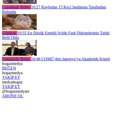
Çanakkale Bölge
10:27
Kaybolan 15 Keçi Jandarma Tarafından
Bulundu
Gündem
10:55
En Düşük Emekli Aylığı Fark Ödemelerinin Tarihi
Belli Oldu
Çanakkale Bölge
10:48
ÇOMÜ’den Japonya’ya Akademik Köprü
bogazmedya
BEĞEN
bogazmedya
TAKİP ET
medyabogaz
TAKİP ET
@bogazmedyatv
ABONE OL