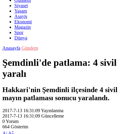
Gündem
Siyaset
Yaşam
Asayiş
Ekonomi
Magazin
Spor
Dünya
Anasayfa
Gündem
Şemdinli'de patlama: 4 sivil
yaralı
Hakkari'nin Şemdinli ilçesinde 4 sivil
mayın patlaması sonucu yaralandı.
2017-7-13 16:31:09
Yayınlanma
2017-7-13 16:31:09
Güncelleme
0
Yorum
664
Gösterim
-
+
A
A