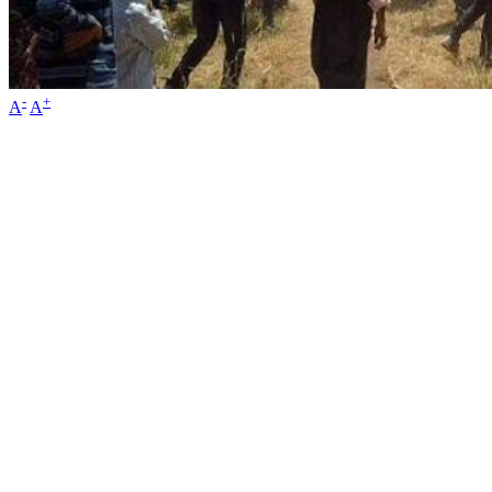
-
+
A
A