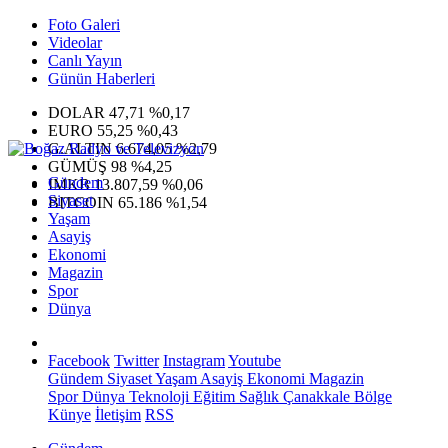
Foto Galeri
Videolar
Canlı Yayın
Günün Haberleri
DOLAR
47,71
%0,17
EURO
55,25
%0,43
G.ALTIN
6.674,05
%2,79
GÜMÜŞ
98
%4,25
Gündem
IMKB
13.807,59
%0,06
Siyaset
BITCOIN
65.186
%1,54
Yaşam
Asayiş
Ekonomi
Magazin
Spor
Dünya
Facebook
Twitter
Instagram
Youtube
Gündem
Siyaset
Yaşam
Asayiş
Ekonomi
Magazin
Spor
Dünya
Teknoloji
Eğitim
Sağlık
Çanakkale Bölge
Künye
İletişim
RSS