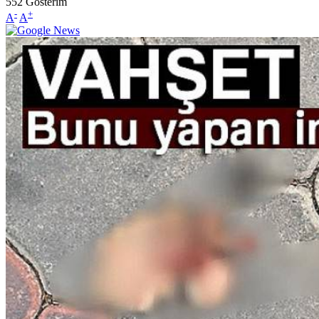
552
Gösterim
-
+
A
A