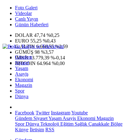
Foto Galeri
Videolar
Canlı Yayın
Günün Haberleri
DOLAR
47,74
%0,25
EURO
55,25
%0,43
G.ALTIN
6.660,55
%2,59
GÜMÜŞ
98
%3,57
Gündem
IMKB
13.779,39
%-0,14
Siyaset
BITCOIN
64.964
%0,00
Yaşam
Asayiş
Ekonomi
Magazin
Spor
Dünya
Facebook
Twitter
Instagram
Youtube
Gündem
Siyaset
Yaşam
Asayiş
Ekonomi
Magazin
Spor
Dünya
Teknoloji
Eğitim
Sağlık
Çanakkale Bölge
Künye
İletişim
RSS