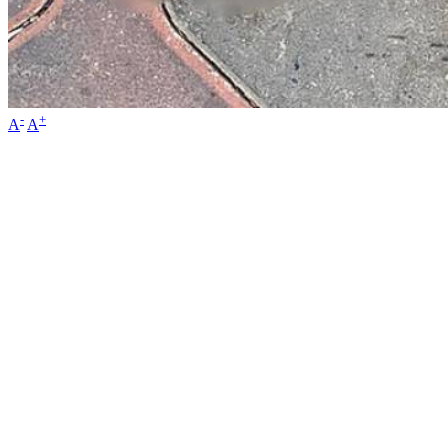
-
+
A
A