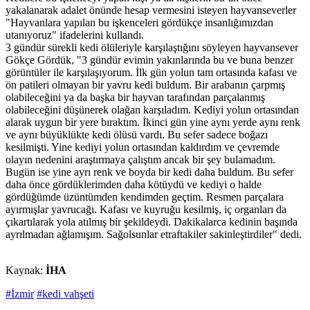
yakalanarak adalet önünde hesap vermesini isteyen hayvanseverler
"Hayvanlara yapılan bu işkenceleri gördükçe insanlığımızdan
utanıyoruz" ifadelerini kullandı.
3 gündür sürekli kedi ölüleriyle karşılaştığını söyleyen hayvansever
Gökçe Gördük, "3 gündür evimin yakınlarında bu ve buna benzer
görüntüler ile karşılaşıyorum. İlk gün yolun tam ortasında kafası ve
ön patileri olmayan bir yavru kedi buldum. Bir arabanın çarpmış
olabileceğini ya da başka bir hayvan tarafından parçalanmış
olabileceğini düşünerek olağan karşıladım. Kediyi yolun ortasından
alarak uygun bir yere bıraktım. İkinci gün yine aynı yerde aynı renk
ve aynı büyüklükte kedi ölüsü vardı. Bu sefer sadece boğazı
kesilmişti. Yine kediyi yolun ortasından kaldırdım ve çevremde
olayın nedenini araştırmaya çalıştım ancak bir şey bulamadım.
Bugün ise yine ayrı renk ve boyda bir kedi daha buldum. Bu sefer
daha önce gördüklerimden daha kötüydü ve kediyi o halde
gördüğümde üzüntümden kendimden geçtim. Resmen parçalara
ayırmışlar yavrucağı. Kafası ve kuyruğu kesilmiş, iç organları da
çıkartılarak yola atılmış bir şekildeydi. Dakikalarca kedinin başında
ayrılmadan ağlamışım. Sağolsunlar etraftakiler sakinleştirdiler" dedi.
Kaynak:
İHA
#İzmir
#kedi vahşeti