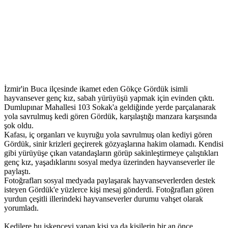
İzmir'in Buca ilçesinde ikamet eden Gökçe Gördük isimli
hayvansever genç kız, sabah yürüyüşü yapmak için evinden çıktı.
Dumlupınar Mahallesi 103 Sokak'a geldiğinde yerde parçalanarak
yola savrulmuş kedi gören Gördük, karşılaştığı manzara karşısında
şok oldu.
Kafası, iç organları ve kuyruğu yola savrulmuş olan kediyi gören
Gördük, sinir krizleri geçirerek gözyaşlarına hakim olamadı. Kendisi
gibi yürüyüşe çıkan vatandaşların görüp sakinleştirmeye çalıştıkları
genç kız, yaşadıklarını sosyal medya üzerinden hayvanseverler ile
paylaştı.
Fotoğrafları sosyal medyada paylaşarak hayvanseverlerden destek
isteyen Gördük'e yüzlerce kişi mesaj gönderdi. Fotoğrafları gören
yurdun çeşitli illerindeki hayvanseverler durumu vahşet olarak
yorumladı.
Kedilere bu işkenceyi yapan kişi ya da kişilerin bir an önce