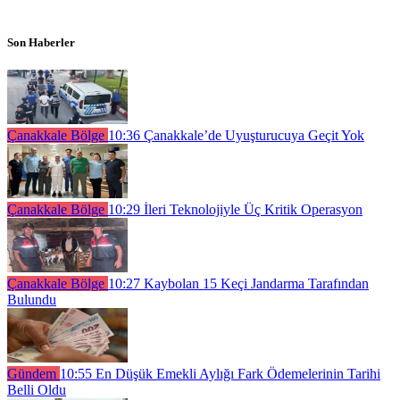
Son Haberler
Çanakkale Bölge
10:36
Çanakkale’de Uyuşturucuya Geçit Yok
Çanakkale Bölge
10:29
İleri Teknolojiyle Üç Kritik Operasyon
Çanakkale Bölge
10:27
Kaybolan 15 Keçi Jandarma Tarafından
Bulundu
Gündem
10:55
En Düşük Emekli Aylığı Fark Ödemelerinin Tarihi
Belli Oldu