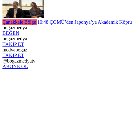
Çanakkale Bölge
10:48
ÇOMÜ’den Japonya’ya Akademik Köprü
bogazmedya
BEĞEN
bogazmedya
TAKİP ET
medyabogaz
TAKİP ET
@bogazmedyatv
ABONE OL