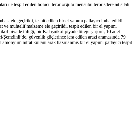
rı ile tespit edilen bölücü terör örgütü mensubu teröristlere ait silah
sı ele geçirildi, tespit edilen bir el yapımı patlayıcı imha edildi.
t ve muhtelif malzeme ele geçirildi, tespit edilen bir el yapımı
ikof piyade tüfeği, bir Kalaşnikof piyade tüfeği şarjörü, 10 adet
kari/Şemdinli’de, güvenlik güçlerince icra edilen arazi aramasında 79
amonyum nitrat kullanılarak hazırlanmış bir el yapımı patlayıcı tespit