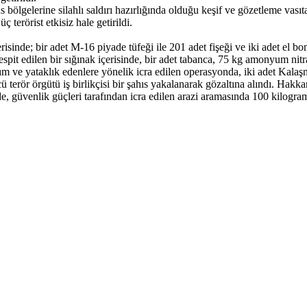
lgelerine silahlı saldırı hazırlığında olduğu keşif ve gözetleme vasıtala
 terörist etkisiz hale getirildi.
sinde; bir adet M-16 piyade tüfeği ile 201 adet fişeği ve iki adet el bomba
spit edilen bir sığınak içerisinde, bir adet tabanca, 75 kg amonyum nitra
ım ve yataklık edenlere yönelik icra edilen operasyonda, iki adet Kalaşn
ücü terör örgütü iş birlikçisi bir şahıs yakalanarak gözaltına alındı. Hak
güvenlik güçleri tarafından icra edilen arazi aramasında 100 kilogram 