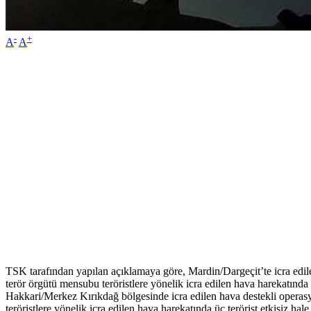
-
+
A
A
TSK tarafından yapılan açıklamaya göre, Mardin/Dargeçit’te icra edilen 
terör örgütü mensubu teröristlere yönelik icra edilen hava harekatında se
Hakkari/Merkez Kırıkdağ bölgesinde icra edilen hava destekli operasyond
teröristlere yönelik icra edilen hava harekatında üç terörist etkisiz hale 