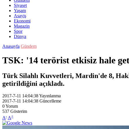
Gündem
Siyaset
Yaşam
Asayiş
Ekonomi
Magazin
Spor
Dünya
Anasayfa
Gündem
TSK: '14 terörist etkisiz hale get
Türk Silahlı Kuvvetleri, Mardin'de 8, Hakk
getirildiğini açıkladı.
2017-7-11 14:04:38
Yayınlanma
2017-7-11 14:04:38
Güncelleme
0
Yorum
537
Gösterim
-
+
A
A