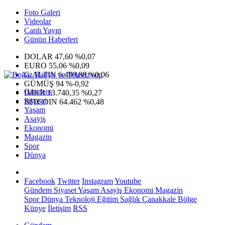
Foto Galeri
Videolar
Canlı Yayın
Günün Haberleri
DOLAR
47,60
%0,07
EURO
55,06
%0,09
G.ALTIN
6.499,88
%0,06
GÜMÜŞ
94
%-0,92
Gündem
IMKB
13.740,35
%0,27
Siyaset
BITCOIN
64.462
%0,48
Yaşam
Asayiş
Ekonomi
Magazin
Spor
Dünya
Facebook
Twitter
Instagram
Youtube
Gündem
Siyaset
Yaşam
Asayiş
Ekonomi
Magazin
Spor
Dünya
Teknoloji
Eğitim
Sağlık
Çanakkale Bölge
Künye
İletişim
RSS