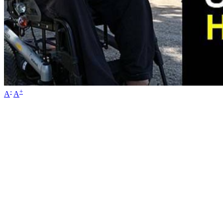
-
+
A
A