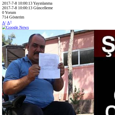
2017-7-8 10:00:13
Yayınlanma
2017-7-8 10:00:13
Güncelleme
0
Yorum
714
Gösterim
-
+
A
A