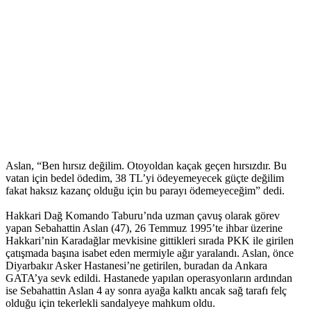
Aslan, “Ben hırsız değilim. Otoyoldan kaçak geçen hırsızdır. Bu
vatan için bedel ödedim, 38 TL’yi ödeyemeyecek güçte değilim
fakat haksız kazanç olduğu için bu parayı ödemeyeceğim” dedi.
Hakkari Dağ Komando Taburu’nda uzman çavuş olarak görev
yapan Sebahattin Aslan (47), 26 Temmuz 1995’te ihbar üzerine
Hakkari’nin Karadağlar mevkisine gittikleri sırada PKK ile girilen
çatışmada başına isabet eden mermiyle ağır yaralandı. Aslan, önce
Diyarbakır Asker Hastanesi’ne getirilen, buradan da Ankara
GATA’ya sevk edildi. Hastanede yapılan operasyonların ardından
ise Sebahattin Aslan 4 ay sonra ayağa kalktı ancak sağ tarafı felç
olduğu için tekerlekli sandalyeye mahkum oldu.