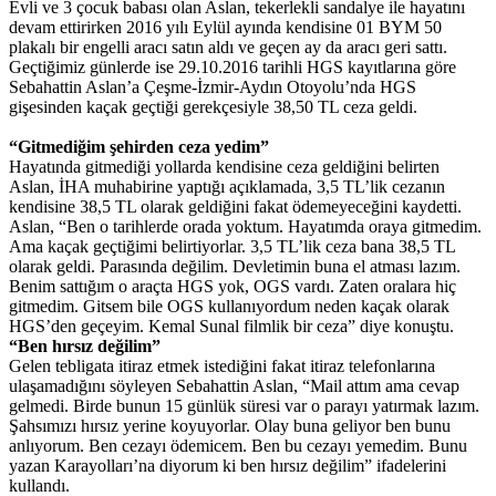
Evli ve 3 çocuk babası olan Aslan, tekerlekli sandalye ile hayatını
devam ettirirken 2016 yılı Eylül ayında kendisine 01 BYM 50
plakalı bir engelli aracı satın aldı ve geçen ay da aracı geri sattı.
Geçtiğimiz günlerde ise 29.10.2016 tarihli HGS kayıtlarına göre
Sebahattin Aslan’a Çeşme-İzmir-Aydın Otoyolu’nda HGS
gişesinden kaçak geçtiği gerekçesiyle 38,50 TL ceza geldi.
“Gitmediğim şehirden ceza yedim”
Hayatında gitmediği yollarda kendisine ceza geldiğini belirten
Aslan, İHA muhabirine yaptığı açıklamada, 3,5 TL’lik cezanın
kendisine 38,5 TL olarak geldiğini fakat ödemeyeceğini kaydetti.
Aslan, “Ben o tarihlerde orada yoktum. Hayatımda oraya gitmedim.
Ama kaçak geçtiğimi belirtiyorlar. 3,5 TL’lik ceza bana 38,5 TL
olarak geldi. Parasında değilim. Devletimin buna el atması lazım.
Benim sattığım o araçta HGS yok, OGS vardı. Zaten oralara hiç
gitmedim. Gitsem bile OGS kullanıyordum neden kaçak olarak
HGS’den geçeyim. Kemal Sunal filmlik bir ceza” diye konuştu.
“Ben hırsız değilim”
Gelen tebligata itiraz etmek istediğini fakat itiraz telefonlarına
ulaşamadığını söyleyen Sebahattin Aslan, “Mail attım ama cevap
gelmedi. Birde bunun 15 günlük süresi var o parayı yatırmak lazım.
Şahsımızı hırsız yerine koyuyorlar. Olay buna geliyor ben bunu
anlıyorum. Ben cezayı ödemicem. Ben bu cezayı yemedim. Bunu
yazan Karayolları’na diyorum ki ben hırsız değilim” ifadelerini
kullandı.