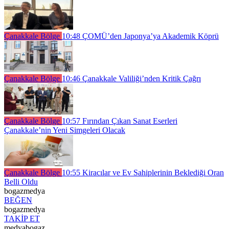
Çanakkale Bölge
10:48
ÇOMÜ’den Japonya’ya Akademik Köprü
Çanakkale Bölge
10:46
Çanakkale Valiliği’nden Kritik Çağrı
Çanakkale Bölge
10:57
Fırından Çıkan Sanat Eserleri
Çanakkale’nin Yeni Simgeleri Olacak
Çanakkale Bölge
10:55
Kiracılar ve Ev Sahiplerinin Beklediği Oran
Belli Oldu
bogazmedya
BEĞEN
bogazmedya
TAKİP ET
medyabogaz