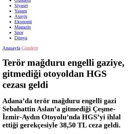
Gündem
Siyaset
Yaşam
Asayiş
Ekonomi
Magazin
Spor
Dünya
Anasayfa
Gündem
Terör mağduru engelli gaziye,
gitmediği otoyoldan HGS
cezası geldi
Adana’da terör mağduru engelli gazi
Sebahattin Aslan’a gitmediği Çeşme-
İzmir-Aydın Otoyolu’nda HGS’yi ihlal
ettiği gerekçesiyle 38,50 TL ceza geldi.