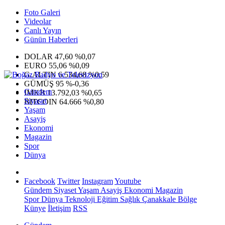
Foto Galeri
Videolar
Canlı Yayın
Günün Haberleri
DOLAR
47,60
%0,07
EURO
55,06
%0,09
G.ALTIN
6.534,68
%0,59
GÜMÜŞ
95
%-0,36
Gündem
IMKB
13.792,03
%0,65
Siyaset
BITCOIN
64.666
%0,80
Yaşam
Asayiş
Ekonomi
Magazin
Spor
Dünya
Facebook
Twitter
Instagram
Youtube
Gündem
Siyaset
Yaşam
Asayiş
Ekonomi
Magazin
Spor
Dünya
Teknoloji
Eğitim
Sağlık
Çanakkale Bölge
Künye
İletişim
RSS