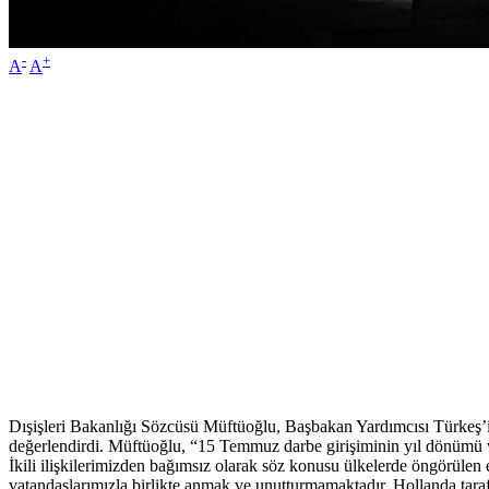
-
+
A
A
Dışişleri Bakanlığı Sözcüsü Müftüoğlu, Başbakan Yardımcısı Türkeş’i
değerlendirdi. Müftüoğlu, “15 Temmuz darbe girişiminin yıl dönümü ve
İkili ilişkilerimizden bağımsız olarak söz konusu ülkelerde öngörülen 
vatandaşlarımızla birlikte anmak ve unutturmamaktadır. Hollanda taraf