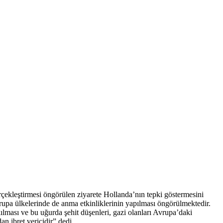
ekleştirmesi öngörülen ziyarete Hollanda’nın tepki göstermesini
rupa ülkelerinde de anma etkinliklerinin yapılması öngörülmektedir.
kılması ve bu uğurda şehit düşenleri, gazi olanları Avrupa’daki
an ibret vericidir” dedi.