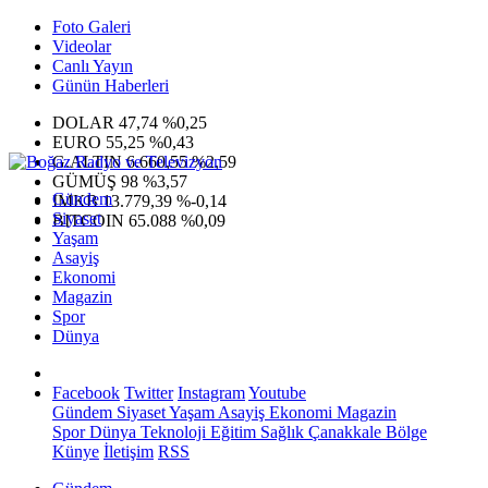
Foto Galeri
Videolar
Canlı Yayın
Günün Haberleri
DOLAR
47,74
%0,25
EURO
55,25
%0,43
G.ALTIN
6.660,55
%2,59
GÜMÜŞ
98
%3,57
Gündem
IMKB
13.779,39
%-0,14
Siyaset
BITCOIN
65.088
%0,09
Yaşam
Asayiş
Ekonomi
Magazin
Spor
Dünya
Facebook
Twitter
Instagram
Youtube
Gündem
Siyaset
Yaşam
Asayiş
Ekonomi
Magazin
Spor
Dünya
Teknoloji
Eğitim
Sağlık
Çanakkale Bölge
Künye
İletişim
RSS