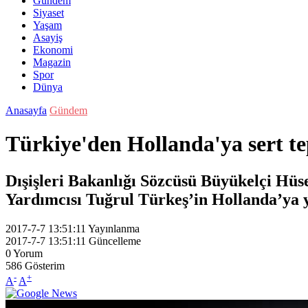
Gündem
Siyaset
Yaşam
Asayiş
Ekonomi
Magazin
Spor
Dünya
Anasayfa
Gündem
Türkiye'den Hollanda'ya sert te
Dışişleri Bakanlığı Sözcüsü Büyükelçi Hü
Yardımcısı Tuğrul Türkeş’in Hollanda’ya
2017-7-7 13:51:11
Yayınlanma
2017-7-7 13:51:11
Güncelleme
0
Yorum
586
Gösterim
-
+
A
A