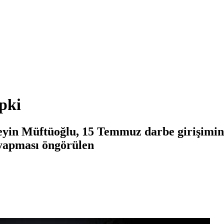
pki
seyin Müftüoğlu, 15 Temmuz darbe girişimi
 yapması öngörülen