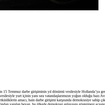
n 15 Temmuz darbe girişiminin yıl dönümü vesilesiyle Hollanda’ya gerç
silesiyle yurt içinin yanı sıra vatandaşlarımızın yoğun olduğu bazı Av
etkinliklerin amacı, hain darbe girişimi karşısında demokrasiye sahip çı
ından yapılan beyan, bu ülkede demokrasi anlayışını göstermesi açısınd