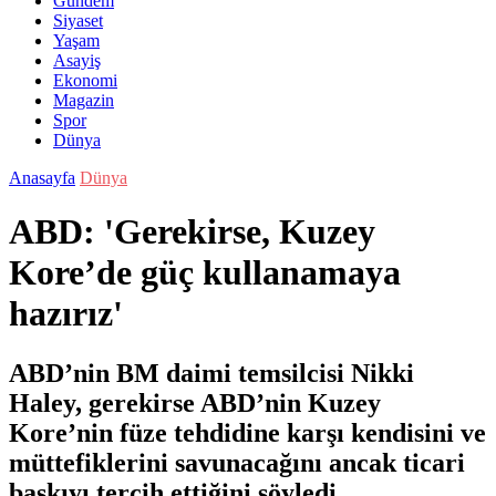
Gündem
Siyaset
Yaşam
Asayiş
Ekonomi
Magazin
Spor
Dünya
Anasayfa
Dünya
ABD: 'Gerekirse, Kuzey
Kore’de güç kullanamaya
hazırız'
ABD’nin BM daimi temsilcisi Nikki
Haley, gerekirse ABD’nin Kuzey
Kore’nin füze tehdidine karşı kendisini ve
müttefiklerini savunacağını ancak ticari
baskıyı tercih ettiğini söyledi.