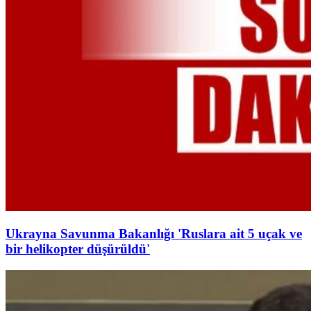
Ukrayna Savunma Bakanlığı 'Ruslara ait 5 uçak ve
bir helikopter düşürüldü'