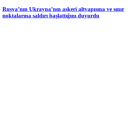
Rusya’nın Ukrayna’nın askeri altyapısına ve sınır
noktalarına saldırı başlattığını duyurdu