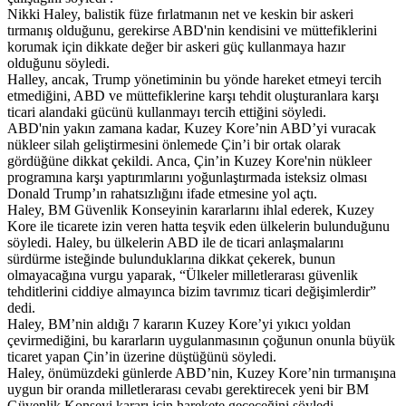
Nikki Haley, balistik füze fırlatmanın net ve keskin bir askeri
tırmanış olduğunu, gerekirse ABD'nin kendisini ve müttefiklerini
korumak için dikkate değer bir askeri güç kullanmaya hazır
olduğunu söyledi.
Halley, ancak, Trump yönetiminin bu yönde hareket etmeyi tercih
etmediğini, ABD ve müttefiklerine karşı tehdit oluşturanlara karşı
ticari alandaki gücünü kullanmayı tercih ettiğini söyledi.
ABD'nin yakın zamana kadar, Kuzey Kore’nin ABD’yi vuracak
nükleer silah geliştirmesini önlemede Çin’i bir ortak olarak
gördüğüne dikkat çekildi. Anca, Çin’in Kuzey Kore'nin nükleer
programına karşı yaptırımlarını yoğunlaştırmada isteksiz olması
Donald Trump’ın rahatsızlığını ifade etmesine yol açtı.
Haley, BM Güvenlik Konseyinin kararlarını ihlal ederek, Kuzey
Kore ile ticarete izin veren hatta teşvik eden ülkelerin bulunduğunu
söyledi. Haley, bu ülkelerin ABD ile de ticari anlaşmalarını
sürdürme isteğinde bulunduklarına dikkat çekerek, bunun
olmayacağına vurgu yaparak, “Ülkeler milletlerarası güvenlik
tehditlerini ciddiye almayınca bizim tavrımız ticari değişimlerdir”
dedi.
Haley, BM’nin aldığı 7 kararın Kuzey Kore’yi yıkıcı yoldan
çevirmediğini, bu kararların uygulanmasının çoğunun onunla büyük
ticaret yapan Çin’in üzerine düştüğünü söyledi.
Haley, önümüzdeki günlerde ABD’nin, Kuzey Kore’nin tırmanışına
uygun bir oranda milletlerarası cevabı gerektirecek yeni bir BM
Güvenlik Konseyi kararı için harekete geçeceğini söyledi.