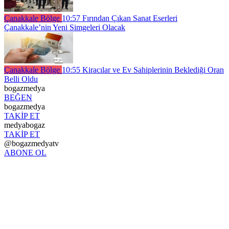
Çanakkale Bölge
10:57
Fırından Çıkan Sanat Eserleri
Çanakkale’nin Yeni Simgeleri Olacak
Çanakkale Bölge
10:55
Kiracılar ve Ev Sahiplerinin Beklediği Oran
Belli Oldu
bogazmedya
BEĞEN
bogazmedya
TAKİP ET
medyabogaz
TAKİP ET
@bogazmedyatv
ABONE OL