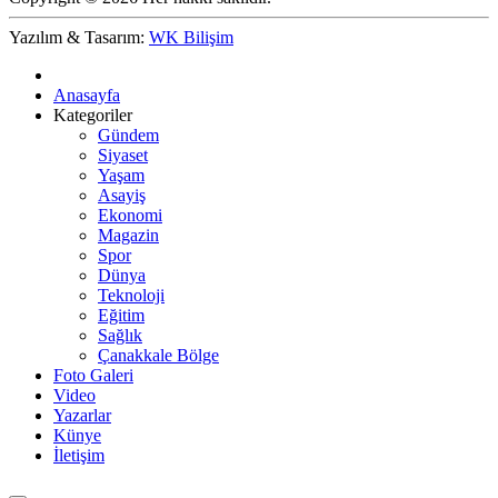
Yazılım & Tasarım:
WK Bilişim
Anasayfa
Kategoriler
Gündem
Siyaset
Yaşam
Asayiş
Ekonomi
Magazin
Spor
Dünya
Teknoloji
Eğitim
Sağlık
Çanakkale Bölge
Foto Galeri
Video
Yazarlar
Künye
İletişim