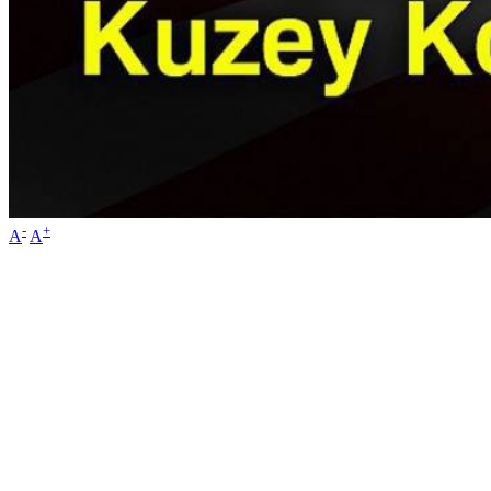
-
+
A
A