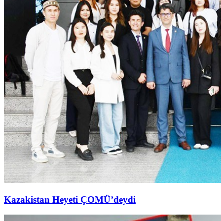
Kazakistan Heyeti ÇOMÜ’deydi