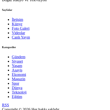
Sayfalar
İletişim
Künye
Foto Galeri
Videolar
Canlı Yayın
Kategoriler
Gündem
Siyaset
Yaşam
Asayiş
Ekonomi
Magazin
Spor
Dünya
Teknoloji
Eğitim
RSS
Copyright © 2026 Her hakkı saklıdır.