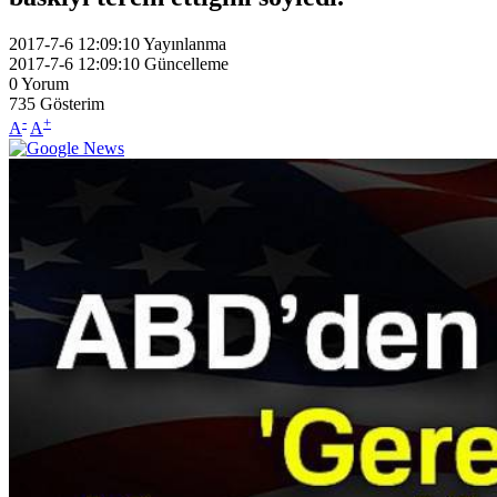
2017-7-6 12:09:10
Yayınlanma
2017-7-6 12:09:10
Güncelleme
0
Yorum
735
Gösterim
-
+
A
A