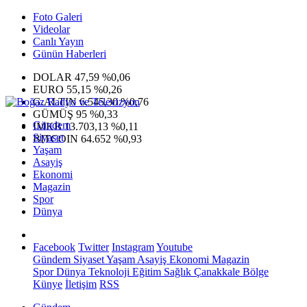
Foto Galeri
Videolar
Canlı Yayın
Günün Haberleri
DOLAR
47,59
%0,06
EURO
55,15
%0,26
G.ALTIN
6.545,30
%0,76
GÜMÜŞ
95
%0,33
Gündem
IMKB
13.703,13
%0,11
Siyaset
BITCOIN
64.652
%0,93
Yaşam
Asayiş
Ekonomi
Magazin
Spor
Dünya
Facebook
Twitter
Instagram
Youtube
Gündem
Siyaset
Yaşam
Asayiş
Ekonomi
Magazin
Spor
Dünya
Teknoloji
Eğitim
Sağlık
Çanakkale Bölge
Künye
İletişim
RSS