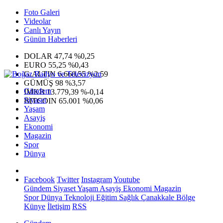
Foto Galeri
Videolar
Canlı Yayın
Günün Haberleri
DOLAR
47,74
%0,25
EURO
55,25
%0,43
G.ALTIN
6.660,55
%2,59
GÜMÜŞ
98
%3,57
Gündem
IMKB
13.779,39
%-0,14
Siyaset
BITCOIN
65.001
%0,06
Yaşam
Asayiş
Ekonomi
Magazin
Spor
Dünya
Facebook
Twitter
Instagram
Youtube
Gündem
Siyaset
Yaşam
Asayiş
Ekonomi
Magazin
Spor
Dünya
Teknoloji
Eğitim
Sağlık
Çanakkale Bölge
Künye
İletişim
RSS