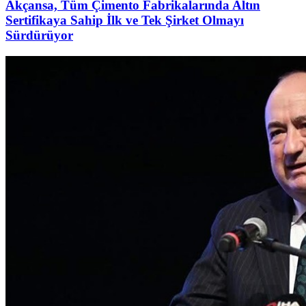
Akçansa, Tüm Çimento Fabrikalarında Altın
Sertifikaya Sahip İlk ve Tek Şirket Olmayı
Sürdürüyor