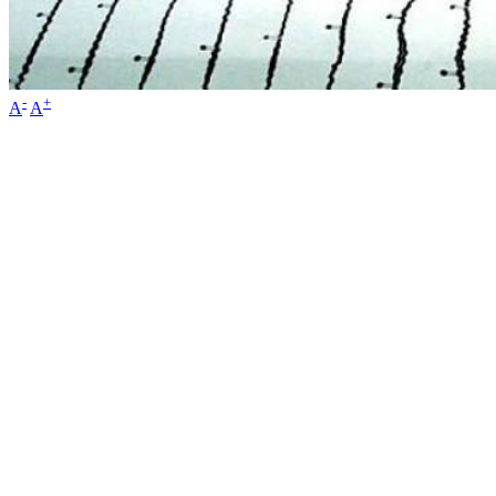
-
+
A
A