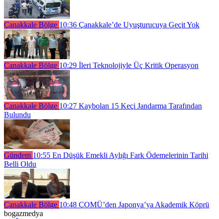
Çanakkale Bölge
10:36
Çanakkale’de Uyuşturucuya Geçit Yok
Çanakkale Bölge
10:29
İleri Teknolojiyle Üç Kritik Operasyon
Çanakkale Bölge
10:27
Kaybolan 15 Keçi Jandarma Tarafından
Bulundu
Gündem
10:55
En Düşük Emekli Aylığı Fark Ödemelerinin Tarihi
Belli Oldu
Çanakkale Bölge
10:48
ÇOMÜ’den Japonya’ya Akademik Köprü
bogazmedya