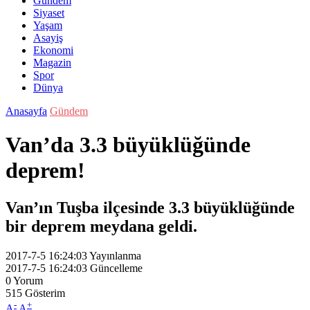
Gündem
Siyaset
Yaşam
Asayiş
Ekonomi
Magazin
Spor
Dünya
Anasayfa
Gündem
Van’da 3.3 büyüklüğünde
deprem!
Van’ın Tuşba ilçesinde 3.3 büyüklüğünde
bir deprem meydana geldi.
2017-7-5 16:24:03
Yayınlanma
2017-7-5 16:24:03
Güncelleme
0
Yorum
515
Gösterim
-
+
A
A