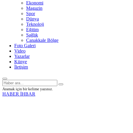
Ekonomi
Magazin
Spor
Dünya
Teknoloji
Eğitim
Sağlık
Çanakkale Bölge
Foto Galeri
Video
Yazarlar
Künye
İletişim
Aramak için bir kelime yazınız.
HABER İHBAR