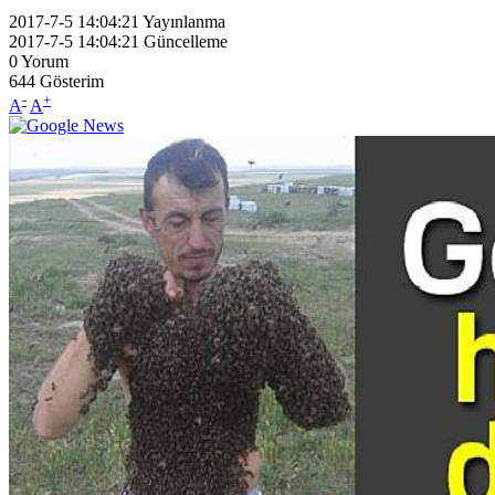
2017-7-5 14:04:21
Yayınlanma
2017-7-5 14:04:21
Güncelleme
0
Yorum
644
Gösterim
-
+
A
A