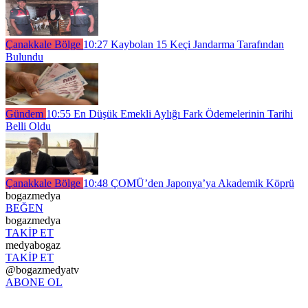
Çanakkale Bölge
10:27
Kaybolan 15 Keçi Jandarma Tarafından
Bulundu
Gündem
10:55
En Düşük Emekli Aylığı Fark Ödemelerinin Tarihi
Belli Oldu
Çanakkale Bölge
10:48
ÇOMÜ’den Japonya’ya Akademik Köprü
bogazmedya
BEĞEN
bogazmedya
TAKİP ET
medyabogaz
TAKİP ET
@bogazmedyatv
ABONE OL