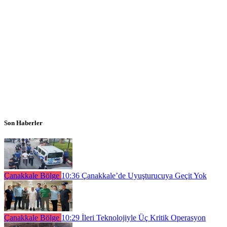
Son Haberler
Çanakkale Bölge
10:36
Çanakkale’de Uyuşturucuya Geçit Yok
Çanakkale Bölge
10:29
İleri Teknolojiyle Üç Kritik Operasyon