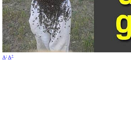
-
+
A
A