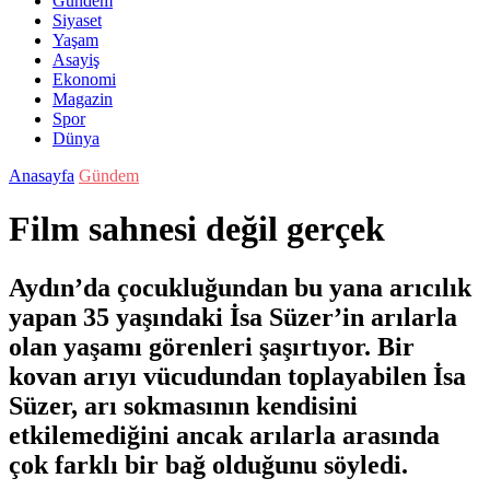
Gündem
Siyaset
Yaşam
Asayiş
Ekonomi
Magazin
Spor
Dünya
Anasayfa
Gündem
Film sahnesi değil gerçek
Aydın’da çocukluğundan bu yana arıcılık
yapan 35 yaşındaki İsa Süzer’in arılarla
olan yaşamı görenleri şaşırtıyor. Bir
kovan arıyı vücudundan toplayabilen İsa
Süzer, arı sokmasının kendisini
etkilemediğini ancak arılarla arasında
çok farklı bir bağ olduğunu söyledi.