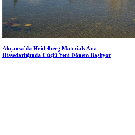
Akçansa’da Heidelberg Materials Ana
Hissedarlığında Güçlü Yeni Dönem Başlıyor