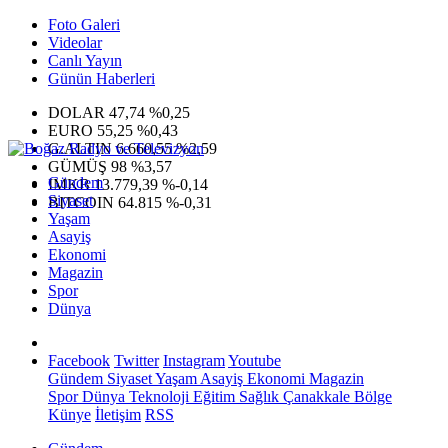
Foto Galeri
Videolar
Canlı Yayın
Günün Haberleri
DOLAR
47,74
%0,25
EURO
55,25
%0,43
G.ALTIN
6.660,55
%2,59
GÜMÜŞ
98
%3,57
Gündem
IMKB
13.779,39
%-0,14
Siyaset
BITCOIN
64.815
%-0,31
Yaşam
Asayiş
Ekonomi
Magazin
Spor
Dünya
Facebook
Twitter
Instagram
Youtube
Gündem
Siyaset
Yaşam
Asayiş
Ekonomi
Magazin
Spor
Dünya
Teknoloji
Eğitim
Sağlık
Çanakkale Bölge
Künye
İletişim
RSS