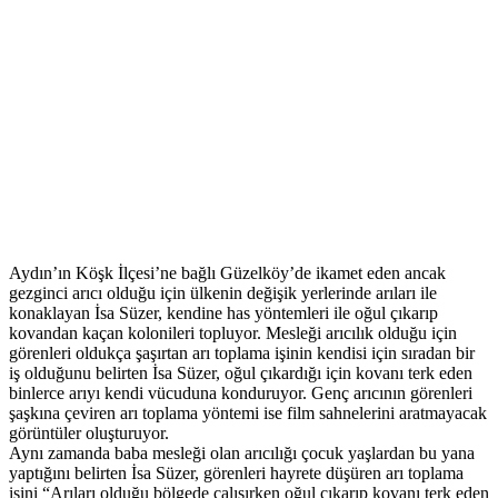
Aydın’ın Köşk İlçesi’ne bağlı Güzelköy’de ikamet eden ancak
gezginci arıcı olduğu için ülkenin değişik yerlerinde arıları ile
konaklayan İsa Süzer, kendine has yöntemleri ile oğul çıkarıp
kovandan kaçan kolonileri topluyor. Mesleği arıcılık olduğu için
görenleri oldukça şaşırtan arı toplama işinin kendisi için sıradan bir
iş olduğunu belirten İsa Süzer, oğul çıkardığı için kovanı terk eden
binlerce arıyı kendi vücuduna konduruyor. Genç arıcının görenleri
şaşkına çeviren arı toplama yöntemi ise film sahnelerini aratmayacak
görüntüler oluşturuyor.
Aynı zamanda baba mesleği olan arıcılığı çocuk yaşlardan bu yana
yaptığını belirten İsa Süzer, görenleri hayrete düşüren arı toplama
işini “Arıları olduğu bölgede çalışırken oğul çıkarıp kovanı terk eden