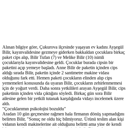
Alınan bilgiye göre, Çukurova ilçesinde yaşayan ev kadını Ayşegül
Bilir, kayınvalidesine gezmeye giderken bakkaldan çocuklara birkaç
paket cips alıp, Bilir Tufan (7) ve Melike Bilir (10) isimli
çocuklarıyla kayınvalidesine geldi. Çocuklar burada cipsin bir
paketini açıp yemeye başladı. Anne Bilir de paketin içinden cips
aldığı sırada Bilir, paketin içinde 2 santimetre makine vidası
olduğunu fark etti. Hemen paketi çocukların elinden alıp cips
yememeleri konusunda da uyaran Bilir, çocukların zehirlenmemesi
için de yoğurt verdi. Daha sonra yetkilileri arayan Ayşegül Bilir, cips
paketinin içinden vida çıktığını söyledi. Birkaç gün sora Bilir
ailesine gelen bir yetkili tutanak karşılığında vidayı incelemek üzere
aldı.
"Çocuklarımın psikolojisi bozuldu"
Aradan 10 gün geçmesine rağmen hala firmanın dönüş yapmadığını
belirten Bilir, "Sonuç ne oldu hiç bilmiyoruz. Ürünü teslim alan kişi
vidanın kendi makinelerine ait olduğunu belirtti ama yine de kendi