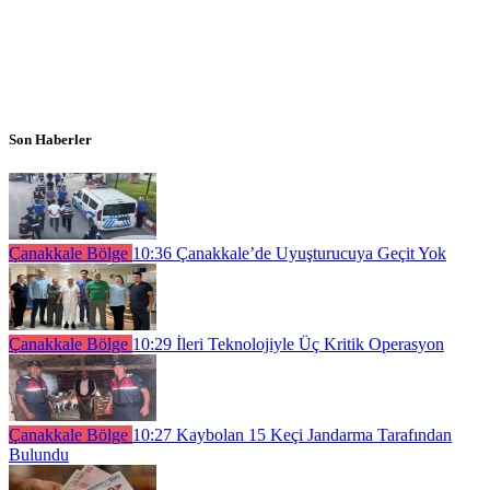
Son Haberler
Çanakkale Bölge
10:36
Çanakkale’de Uyuşturucuya Geçit Yok
Çanakkale Bölge
10:29
İleri Teknolojiyle Üç Kritik Operasyon
Çanakkale Bölge
10:27
Kaybolan 15 Keçi Jandarma Tarafından
Bulundu