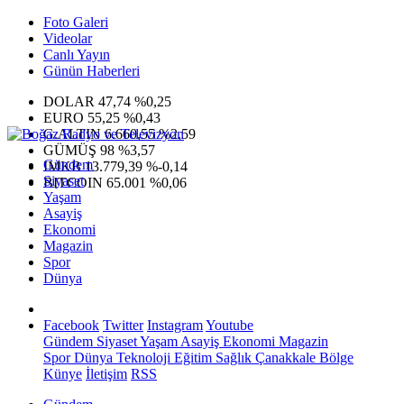
Foto Galeri
Videolar
Canlı Yayın
Günün Haberleri
DOLAR
47,74
%0,25
EURO
55,25
%0,43
G.ALTIN
6.660,55
%2,59
GÜMÜŞ
98
%3,57
Gündem
IMKB
13.779,39
%-0,14
Siyaset
BITCOIN
65.001
%0,06
Yaşam
Asayiş
Ekonomi
Magazin
Spor
Dünya
Facebook
Twitter
Instagram
Youtube
Gündem
Siyaset
Yaşam
Asayiş
Ekonomi
Magazin
Spor
Dünya
Teknoloji
Eğitim
Sağlık
Çanakkale Bölge
Künye
İletişim
RSS