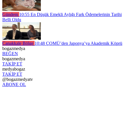
Gündem
10:55
En Düşük Emekli Aylığı Fark Ödemelerinin Tarihi
Belli Oldu
Çanakkale Bölge
10:48
ÇOMÜ’den Japonya’ya Akademik Köprü
bogazmedya
BEĞEN
bogazmedya
TAKİP ET
medyabogaz
TAKİP ET
@bogazmedyatv
ABONE OL