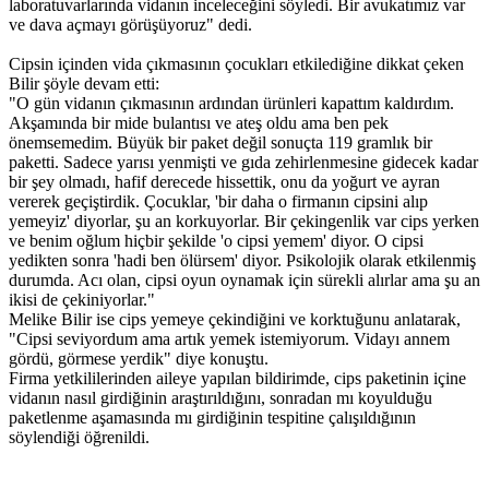
laboratuvarlarında vidanın inceleceğini söyledi. Bir avukatımız var
ve dava açmayı görüşüyoruz" dedi.
Cipsin içinden vida çıkmasının çocukları etkilediğine dikkat çeken
Bilir şöyle devam etti:
"O gün vidanın çıkmasının ardından ürünleri kapattım kaldırdım.
Akşamında bir mide bulantısı ve ateş oldu ama ben pek
önemsemedim. Büyük bir paket değil sonuçta 119 gramlık bir
paketti. Sadece yarısı yenmişti ve gıda zehirlenmesine gidecek kadar
bir şey olmadı, hafif derecede hissettik, onu da yoğurt ve ayran
vererek geçiştirdik. Çocuklar, 'bir daha o firmanın cipsini alıp
yemeyiz' diyorlar, şu an korkuyorlar. Bir çekingenlik var cips yerken
ve benim oğlum hiçbir şekilde 'o cipsi yemem' diyor. O cipsi
yedikten sonra 'hadi ben ölürsem' diyor. Psikolojik olarak etkilenmiş
durumda. Acı olan, cipsi oyun oynamak için sürekli alırlar ama şu an
ikisi de çekiniyorlar."
Melike Bilir ise cips yemeye çekindiğini ve korktuğunu anlatarak,
"Cipsi seviyordum ama artık yemek istemiyorum. Vidayı annem
gördü, görmese yerdik" diye konuştu.
Firma yetkililerinden aileye yapılan bildirimde, cips paketinin içine
vidanın nasıl girdiğinin araştırıldığını, sonradan mı koyulduğu
paketlenme aşamasında mı girdiğinin tespitine çalışıldığının
söylendiği öğrenildi.