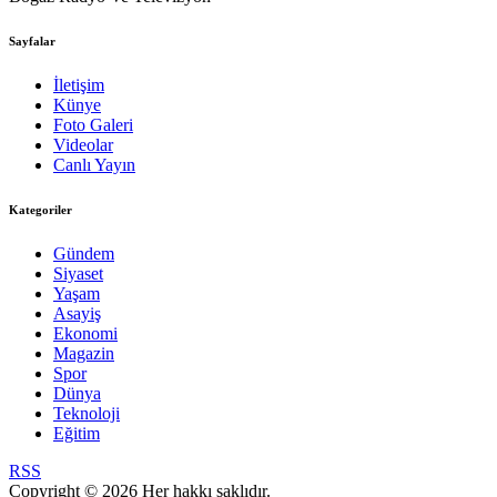
Sayfalar
İletişim
Künye
Foto Galeri
Videolar
Canlı Yayın
Kategoriler
Gündem
Siyaset
Yaşam
Asayiş
Ekonomi
Magazin
Spor
Dünya
Teknoloji
Eğitim
RSS
Copyright © 2026 Her hakkı saklıdır.