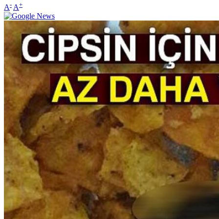
-
+
A
A