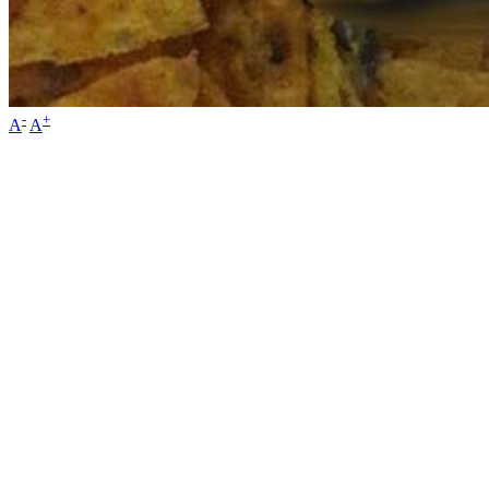
-
+
A
A