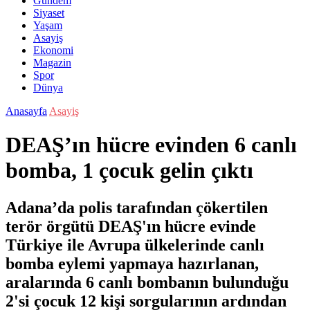
Gündem
Siyaset
Yaşam
Asayiş
Ekonomi
Magazin
Spor
Dünya
Anasayfa
Asayiş
DEAŞ’ın hücre evinden 6 canlı
bomba, 1 çocuk gelin çıktı
Adana’da polis tarafından çökertilen
terör örgütü DEAŞ'ın hücre evinde
Türkiye ile Avrupa ülkelerinde canlı
bomba eylemi yapmaya hazırlanan,
aralarında 6 canlı bombanın bulunduğu
2'si çocuk 12 kişi sorgularının ardından