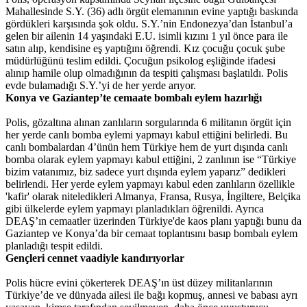
Mahallesinde S.Y. (36) adlı örgüt elemanının evine yaptığı baskında
gördükleri karşısında şok oldu. S.Y.’nin Endonezya’dan İstanbul’a
gelen bir ailenin 14 yaşındaki E.U. isimli kızını 1 yıl önce para ile
satın alıp, kendisine eş yaptığını öğrendi. Kız çocuğu çocuk şube
müdürlüğünü teslim edildi. Çocuğun psikolog eşliğinde ifadesi
alınıp hamile olup olmadığının da tespiti çalışması başlatıldı. Polis
evde bulamadığı S.Y.’yi de her yerde arıyor.
Konya ve Gaziantep’te cemaate bombalı eylem hazırlığı
Polis, gözaltına alınan zanlıların sorgularında 6 militanın örgüt için
her yerde canlı bomba eylemi yapmayı kabul ettiğini belirledi. Bu
canlı bombalardan 4’ünün hem Türkiye hem de yurt dışında canlı
bomba olarak eylem yapmayı kabul ettiğini, 2 zanlının ise “Türkiye
bizim vatanımız, biz sadece yurt dışında eylem yaparız” dedikleri
belirlendi. Her yerde eylem yapmayı kabul eden zanlıların özellikle
'kafir' olarak niteledikleri Almanya, Fransa, Rusya, İngiltere, Belçika
gibi ülkelerde eylem yapmayı planladıkları öğrenildi. Ayrıca
DEAŞ’ın cemaatler üzerinden Türkiye'de kaos planı yaptığı bunu da
Gaziantep ve Konya’da bir cemaat toplantısını basıp bombalı eylem
planladığı tespit edildi.
Gençleri cennet vaadiyle kandırıyorlar
Polis hücre evini çökerterek DEAŞ’ın üst düzey militanlarının
Türkiye’de ve dünyada ailesi ile bağı kopmuş, annesi ve babası ayrı