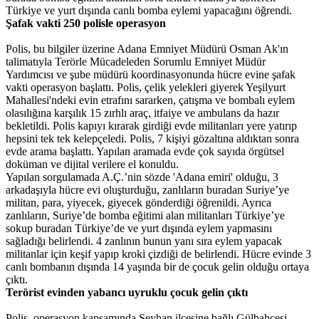
Türkiye ve yurt dışında canlı bomba eylemi yapacağını öğrendi.
Şafak vakti 250 polisle operasyon
Polis, bu bilgiler üzerine Adana Emniyet Müdürü Osman Ak'ın
talimatıyla Terörle Mücadeleden Sorumlu Emniyet Müdür
Yardımcısı ve şube müdürü koordinasyonunda hücre evine şafak
vakti operasyon başlattı. Polis, çelik yelekleri giyerek Yeşilyurt
Mahallesi'ndeki evin etrafını sararken, çatışma ve bombalı eylem
olasılığına karşılık 15 zırhlı araç, itfaiye ve ambulans da hazır
bekletildi. Polis kapıyı kırarak girdiği evde militanları yere yatırıp
hepsini tek tek kelepçeledi. Polis, 7 kişiyi gözaltına aldıktan sonra
evde arama başlattı. Yapılan aramada evde çok sayıda örgütsel
doküman ve dijital verilere el konuldu.
Yapılan sorgulamada A.Ç.’nin sözde 'Adana emiri' olduğu, 3
arkadaşıyla hücre evi oluşturduğu, zanlıların buradan Suriye’ye
militan, para, yiyecek, giyecek gönderdiği öğrenildi. Ayrıca
zanlıların, Suriye’de bomba eğitimi alan militanları Türkiye’ye
sokup buradan Türkiye’de ve yurt dışında eylem yapmasını
sağladığı belirlendi. 4 zanlının bunun yanı sıra eylem yapacak
militanlar için keşif yapıp kroki çizdiği de belirlendi. Hücre evinde 3
canlı bombanın dışında 14 yaşında bir de çocuk gelin olduğu ortaya
çıktı.
Terörist evinden yabancı uyruklu çocuk gelin çıktı
Polis, operasyon kapsamında Seyhan ilçesine bağlı Gülbahçesi