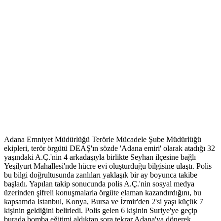
Adana Emniyet Müdürlüğü Terörle Mücadele Şube Müdürlüğü
ekipleri, terör örgütü DEAŞ'ın sözde 'Adana emiri' olarak atadığı 32
yaşındaki A.Ç.'nin 4 arkadaşıyla birlikte Seyhan ilçesine bağlı
Yeşilyurt Mahallesi'nde hücre evi oluşturduğu bilgisine ulaştı. Polis
bu bilgi doğrultusunda zanlıları yaklaşık bir ay boyunca takibe
başladı. Yapılan takip sonucunda polis A.Ç.'nin sosyal medya
üzerinden şifreli konuşmalarla örgüte elaman kazandırdığını, bu
kapsamda İstanbul, Konya, Bursa ve İzmir'den 2'si yaşı küçük 7
kişinin geldiğini belirledi. Polis gelen 6 kişinin Suriye'ye geçip
burada bomba eğitimi aldıktan sora tekrar Adana'ya dönerek