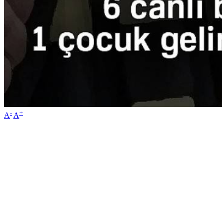
-
+
A
A