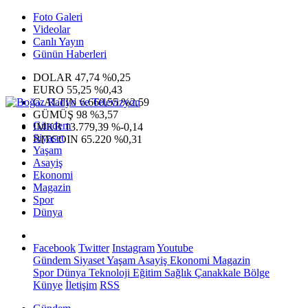
Foto Galeri
Videolar
Canlı Yayın
Günün Haberleri
DOLAR
47,74
%0,25
EURO
55,25
%0,43
G.ALTIN
6.660,55
%2,59
GÜMÜŞ
98
%3,57
Gündem
IMKB
13.779,39
%-0,14
Siyaset
BITCOIN
65.220
%0,31
Yaşam
Asayiş
Ekonomi
Magazin
Spor
Dünya
Facebook
Twitter
Instagram
Youtube
Gündem
Siyaset
Yaşam
Asayiş
Ekonomi
Magazin
Spor
Dünya
Teknoloji
Eğitim
Sağlık
Çanakkale Bölge
Künye
İletişim
RSS