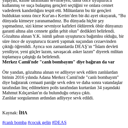
yaşayan, kimse tarafından sevilmeyen, daha önce uyuşturucu
kullanmış ve suça bulaşmış gençleri seçtiğini ve onlara cennet
vadederek kandırdığını tespit etti. Militanların bu tür gençleri
bulduktan sonra önce Kur'an-ı Kerim’den bir-iki ayet okuyarak, “Bu
dünyada kimseye yaranamadınız. Bu dünyada hiçbir şey
yapmadınız, sizi kimse sevmiyor kafirleri öldürerek öbür dünyanızı
garanti altına alın cennete gidin şehit olun” dedikleri belirlendi.
Gözaltına alınan Y.K. isimli şahsın uyuşturucu bağımlısı olduğu, bir
süre önce de uyuşturucu ticareti yapmak suçundan cezaevinden
çıktığı öğrenildi. Ayrıca son zamanlarda DEAŞ’ın “İslam devleti
yeniliyor, yeni güçler lazım, savaşacak asker lazım” diyerek militan
toplamaya çalıştığı da belirlendi.
Merkez Camii'nde "canlı bombayım" diye bağıran da var
Öte yandan, gözaltına alınan ve adliyeye sevk edilen zanlılardan
birinin 2016 yılında Adana Merkez Camii'nde "canlı bombayım"
diye bağırarak cemaati paniğe sevk eden ve daha sonra vatandaşlar
tarafından linç edilmekten polis tarafından kurtarılan 34 yaşındaki
Mahmut Kılıçarslan'ın da bulunduğu ortaya çıktı.
Zanlılar sorgularının ardından adliyeye sevk edildi.
Kaynak:
İHA
#canlı bomba
#çocuk gelin
#DEAŞ