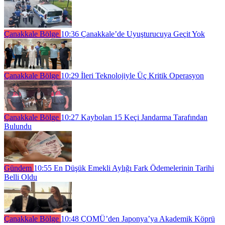
Çanakkale Bölge
10:36
Çanakkale’de Uyuşturucuya Geçit Yok
Çanakkale Bölge
10:29
İleri Teknolojiyle Üç Kritik Operasyon
Çanakkale Bölge
10:27
Kaybolan 15 Keçi Jandarma Tarafından
Bulundu
Gündem
10:55
En Düşük Emekli Aylığı Fark Ödemelerinin Tarihi
Belli Oldu
Çanakkale Bölge
10:48
ÇOMÜ’den Japonya’ya Akademik Köprü