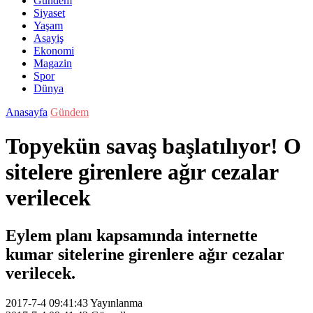
Gündem
Siyaset
Yaşam
Asayiş
Ekonomi
Magazin
Spor
Dünya
Anasayfa
Gündem
Topyekün savaş başlatılıyor! O
sitelere girenlere ağır cezalar
verilecek
Eylem planı kapsamında internette
kumar sitelerine girenlere ağır cezalar
verilecek.
2017-7-4 09:41:43
Yayınlanma