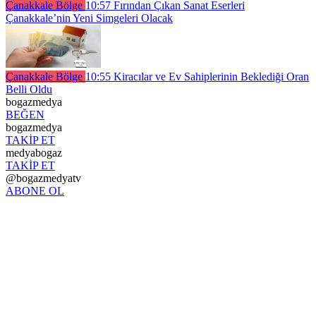
Çanakkale Bölge
10:57
Fırından Çıkan Sanat Eserleri
Çanakkale’nin Yeni Simgeleri Olacak
Çanakkale Bölge
10:55
Kiracılar ve Ev Sahiplerinin Beklediği Oran
Belli Oldu
bogazmedya
BEĞEN
bogazmedya
TAKİP ET
medyabogaz
TAKİP ET
@bogazmedyatv
ABONE OL