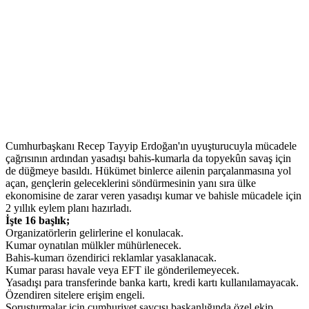
Cumhurbaşkanı Recep Tayyip Erdoğan'ın uyuşturucuyla mücadele
çağrısının ardından yasadışı bahis-kumarla da topyekûn savaş için
de düğmeye basıldı. Hükümet binlerce ailenin parçalanmasına yol
açan, gençlerin geleceklerini söndürmesinin yanı sıra ülke
ekonomisine de zarar veren yasadışı kumar ve bahisle mücadele için
2 yıllık eylem planı hazırladı.
İşte 16 başlık;
Organizatörlerin gelirlerine el konulacak.
Kumar oynatılan mülkler mühürlenecek.
Bahis-kumarı özendirici reklamlar yasaklanacak.
Kumar parası havale veya EFT ile gönderilemeyecek.
Yasadışı para transferinde banka kartı, kredi kartı kullanılamayacak.
Özendiren sitelere erişim engeli.
Soruşturmalar için cumhuriyet savcısı başkanlığında özel ekip