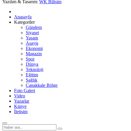
Yazılım & Tasarım:
WK Bilişim
Anasayfa
Kategoriler
Gündem
Siyaset
Yaşam
Asayiş
Ekonomi
Magazin
Spor
Dünya
Teknoloji
Eğitim
Sağlık
Çanakkale Bölge
Foto Galeri
Video
Yazarlar
Künye
İletişim