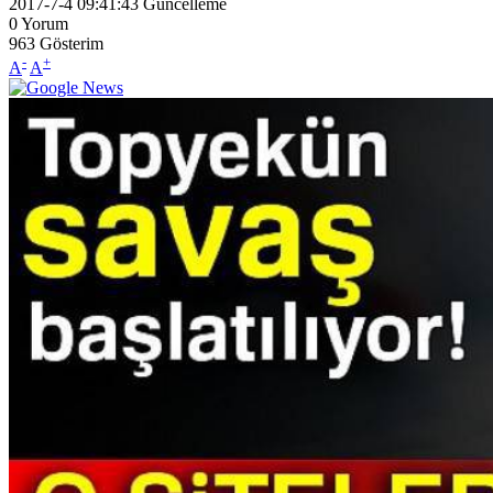
2017-7-4 09:41:43
Güncelleme
0
Yorum
963
Gösterim
-
+
A
A