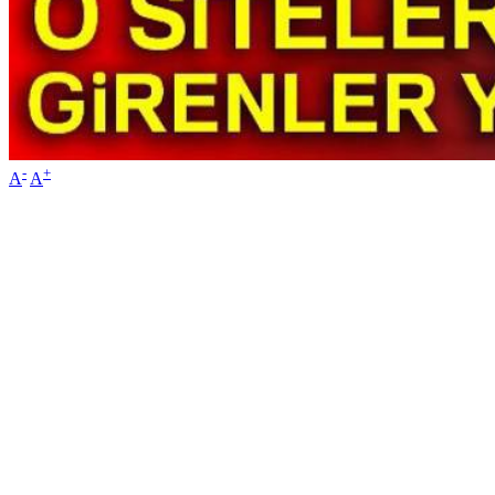
-
+
A
A