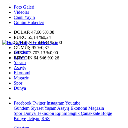
Foto Galeri
Videolar
Canlı Yayın
Günün Haberleri
DOLAR
47,60
%0,08
EURO
55,14
%0,24
G.ALTIN
6.560,83
%1,00
GÜMÜŞ
95
%0,37
Gündem
IMKB
13.703,13
%0,00
Siyaset
BITCOIN
64.646
%0,26
Yaşam
Asayiş
Ekonomi
Magazin
Spor
Dünya
Facebook
Twitter
Instagram
Youtube
Gündem
Siyaset
Yaşam
Asayiş
Ekonomi
Magazin
Spor
Dünya
Teknoloji
Eğitim
Sağlık
Çanakkale Bölge
Künye
İletişim
RSS