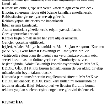
kurulacak.
Kumar sitelerine girişe izin veren kafelere ağır ceza verilecek.
Bitcoin, ethereum, ripple gibi ödeme kanalları engellenecek.
Bahis sitesine girene uyarı mesajı gelecek.
Reklam yapan siteler erişime kapatılacak.
İhbar sistemi kurulacak.
Arama motorları gözetlenecek, erişim yavaşlatılacak.
Ceza-yaptırımlar artacak.
Kafeler başta olmak üzere her yere afişler asılacak.
Gençler, çocuklar eğitilecek.
İçişleri, Adalet, Maliye bakanlıkları, Mali Suçları Araştırma Kurumu
(MASAK), Gelir İdaresi Başkanlığı ve Emniyet'in birlikte
yürüteceği eylem planı ile illegal yapı ve organizasyonların güç,
servet kazanmasının önüne geçilecek. Cumhuriyet savcısı
başkanlığında, Adalet Bakanlığı koordinasyonunda ve MASAK,
BDDK, GİB, BTK gibi kurum temsilcilerinin de yer aldığı bir ekip
mücadelenin beyin takımı olacak.
Kumarda para transferlerinin engellenmesi sürecini MASAK ve
BDDK üstlenecek. BDDK kredi kartı kullanımı konusunda da
tedbirler alacak. Bilgi Teknolojileri ve İletişim Kurumu kumar
reklamı yapılan sitelere erişimi engelleme görevini üstlenecek
Kaynak:
İHA