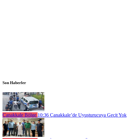
Son Haberler
Çanakkale Bölge
10:36
Çanakkale’de Uyuşturucuya Geçit Yok