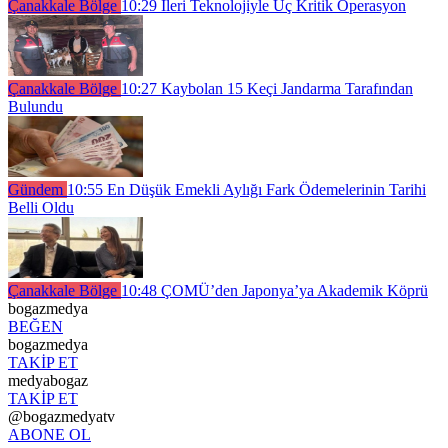
Çanakkale Bölge
10:29
İleri Teknolojiyle Üç Kritik Operasyon
Çanakkale Bölge
10:27
Kaybolan 15 Keçi Jandarma Tarafından
Bulundu
Gündem
10:55
En Düşük Emekli Aylığı Fark Ödemelerinin Tarihi
Belli Oldu
Çanakkale Bölge
10:48
ÇOMÜ’den Japonya’ya Akademik Köprü
bogazmedya
BEĞEN
bogazmedya
TAKİP ET
medyabogaz
TAKİP ET
@bogazmedyatv
ABONE OL