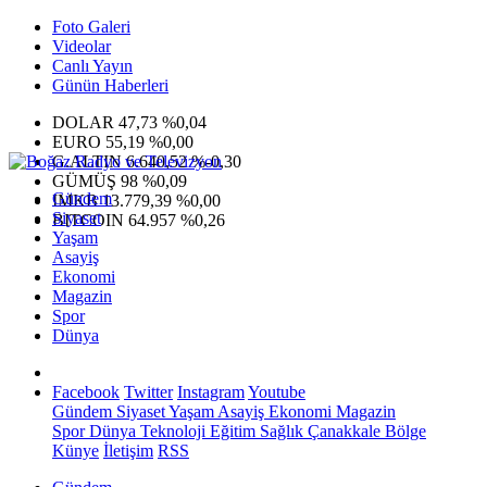
Foto Galeri
Videolar
Canlı Yayın
Günün Haberleri
DOLAR
47,73
%0,04
EURO
55,19
%0,00
G.ALTIN
6.640,52
%-0,30
GÜMÜŞ
98
%0,09
Gündem
IMKB
13.779,39
%0,00
Siyaset
BITCOIN
64.957
%0,26
Yaşam
Asayiş
Ekonomi
Magazin
Spor
Dünya
Facebook
Twitter
Instagram
Youtube
Gündem
Siyaset
Yaşam
Asayiş
Ekonomi
Magazin
Spor
Dünya
Teknoloji
Eğitim
Sağlık
Çanakkale Bölge
Künye
İletişim
RSS