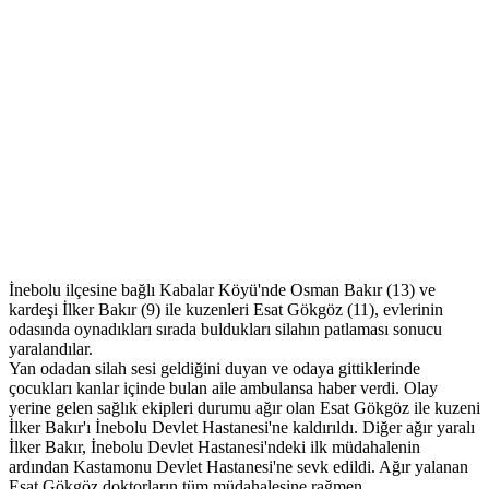
İnebolu ilçesine bağlı Kabalar Köyü'nde Osman Bakır (13) ve
kardeşi İlker Bakır (9) ile kuzenleri Esat Gökgöz (11), evlerinin
odasında oynadıkları sırada buldukları silahın patlaması sonucu
yaralandılar.
Yan odadan silah sesi geldiğini duyan ve odaya gittiklerinde
çocukları kanlar içinde bulan aile ambulansa haber verdi. Olay
yerine gelen sağlık ekipleri durumu ağır olan Esat Gökgöz ile kuzeni
İlker Bakır'ı İnebolu Devlet Hastanesi'ne kaldırıldı. Diğer ağır yaralı
İlker Bakır, İnebolu Devlet Hastanesi'ndeki ilk müdahalenin
ardından Kastamonu Devlet Hastanesi'ne sevk edildi. Ağır yalanan
Esat Gökgöz doktorların tüm müdahalesine rağmen