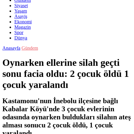
Gündem
Siyaset
Yaşam
Asayiş
Ekonomi
Magazin
Spor
Dünya
Anasayfa
Gündem
Oynarken ellerine silah geçti
sonu facia oldu: 2 çocuk öldü 1
çocuk yaralandı
Kastamonu'nun İnebolu ilçesine bağlı
Kabalar Köyü'nde 3 çocuk evlerinin
odasında oynarken buldukları silahın ateş
alması sonucu 2 çocuk öldü, 1 çocuk
yaralandı.