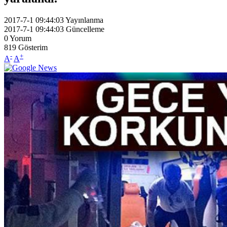
2017-7-1 09:44:03
Yayınlanma
2017-7-1 09:44:03
Güncelleme
0
Yorum
819
Gösterim
-
+
A
A