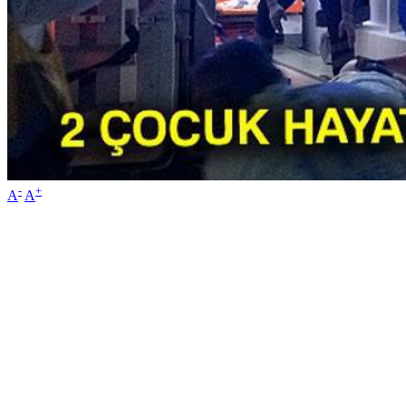
-
+
A
A