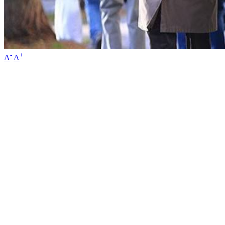
-
+
A
A