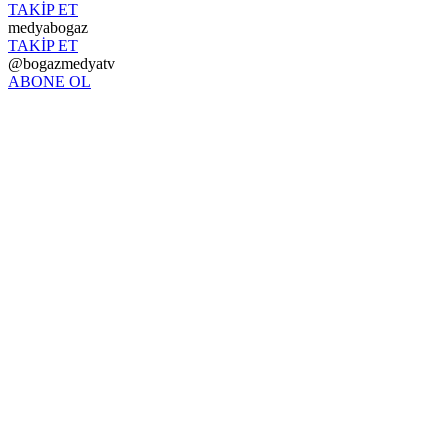
TAKİP ET
medyabogaz
TAKİP ET
@bogazmedyatv
ABONE OL