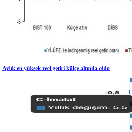
Aylık en yüksek reel getiri külçe altında oldu