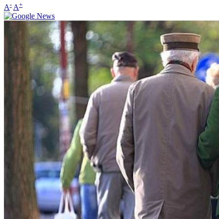
-
+
A
A