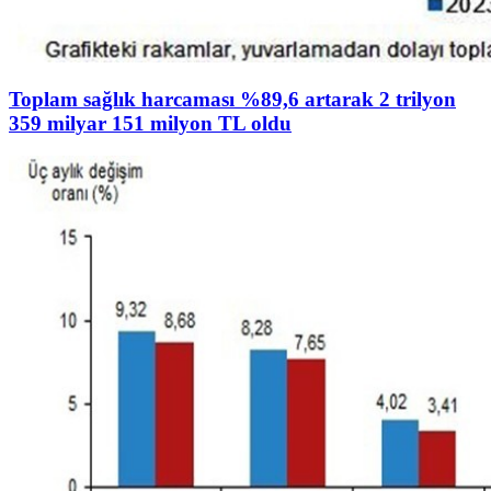
Toplam sağlık harcaması %89,6 artarak 2 trilyon
359 milyar 151 milyon TL oldu