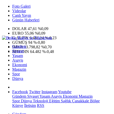
Foto Galeri
Videolar
Canlı Yayın
Günün Haberleri
DOLAR
47,61
%0,09
EURO
55,06
%0,09
G.ALTIN
6.481,24
%-0,23
GÜMÜŞ
94
%-0,80
Gündem
IMKB
13.798,82
%0,70
Siyaset
BITCOIN
64.482
%-0,48
Yaşam
Asayiş
Ekonomi
Magazin
Spor
Dünya
Facebook
Twitter
Instagram
Youtube
Gündem
Siyaset
Yaşam
Asayiş
Ekonomi
Magazin
Spor
Dünya
Teknoloji
Eğitim
Sağlık
Çanakkale Bölge
Künye
İletişim
RSS