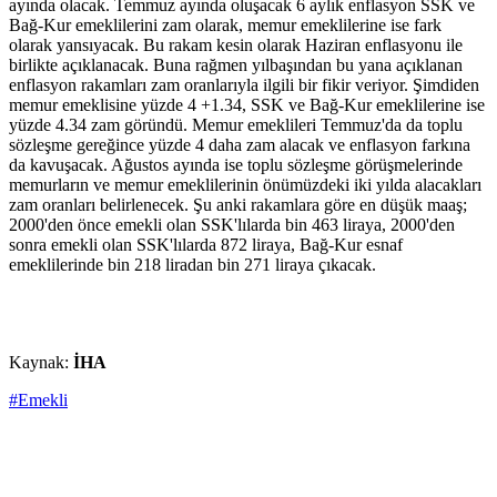
ayında olacak. Temmuz ayında oluşacak 6 aylık enflasyon SSK ve
Bağ-Kur emeklilerini zam olarak, memur emeklilerine ise fark
olarak yansıyacak. Bu rakam kesin olarak Haziran enflasyonu ile
birlikte açıklanacak. Buna rağmen yılbaşından bu yana açıklanan
enflasyon rakamları zam oranlarıyla ilgili bir fikir veriyor. Şimdiden
memur emeklisine yüzde 4 +1.34, SSK ve Bağ-Kur emeklilerine ise
yüzde 4.34 zam göründü. Memur emeklileri Temmuz'da da toplu
sözleşme gereğince yüzde 4 daha zam alacak ve enflasyon farkına
da kavuşacak. Ağustos ayında ise toplu sözleşme görüşmelerinde
memurların ve memur emeklilerinin önümüzdeki iki yılda alacakları
zam oranları belirlenecek. Şu anki rakamlara göre en düşük maaş;
2000'den önce emekli olan SSK'lılarda bin 463 liraya, 2000'den
sonra emekli olan SSK'lılarda 872 liraya, Bağ-Kur esnaf
emeklilerinde bin 218 liradan bin 271 liraya çıkacak.
Kaynak:
İHA
#Emekli