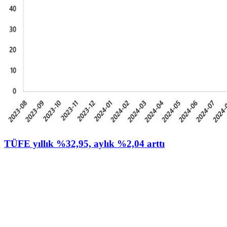
TÜFE yıllık %32,95, aylık %2,04 arttı