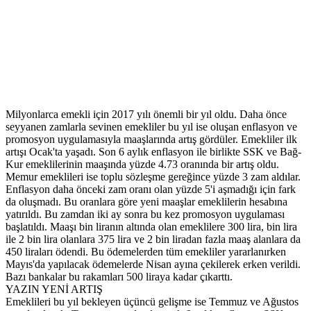
Milyonlarca emekli için 2017 yılı önemli bir yıl oldu. Daha önce
seyyanen zamlarla sevinen emekliler bu yıl ise oluşan enflasyon ve
promosyon uygulamasıyla maaşlarında artış gördüler. Emekliler ilk
artışı Ocak'ta yaşadı. Son 6 aylık enflasyon ile birlikte SSK ve Bağ-
Kur emeklilerinin maaşında yüzde 4.73 oranında bir artış oldu.
Memur emeklileri ise toplu sözleşme gereğince yüzde 3 zam aldılar.
Enflasyon daha önceki zam oranı olan yüzde 5'i aşmadığı için fark
da oluşmadı. Bu oranlara göre yeni maaşlar emeklilerin hesabına
yatırıldı. Bu zamdan iki ay sonra bu kez promosyon uygulaması
başlatıldı. Maaşı bin liranın altında olan emeklilere 300 lira, bin lira
ile 2 bin lira olanlara 375 lira ve 2 bin liradan fazla maaş alanlara da
450 liraları ödendi. Bu ödemelerden tüm emekliler yararlanırken
Mayıs'da yapılacak ödemelerde Nisan ayına çekilerek erken verildi.
Bazı bankalar bu rakamları 500 liraya kadar çıkarttı.
YAZIN YENİ ARTIŞ
Emeklileri bu yıl bekleyen üçüncü gelişme ise Temmuz ve Ağustos