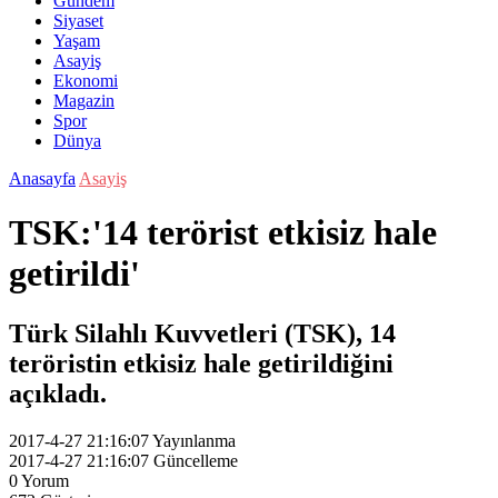
Gündem
Siyaset
Yaşam
Asayiş
Ekonomi
Magazin
Spor
Dünya
Anasayfa
Asayiş
TSK:'14 terörist etkisiz hale
getirildi'
Türk Silahlı Kuvvetleri (TSK), 14
teröristin etkisiz hale getirildiğini
açıkladı.
2017-4-27 21:16:07
Yayınlanma
2017-4-27 21:16:07
Güncelleme
0
Yorum