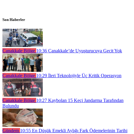
Son Haberler
Çanakkale Bölge
10:36
Çanakkale’de Uyuşturucuya Geçit Yok
Çanakkale Bölge
10:29
İleri Teknolojiyle Üç Kritik Operasyon
Çanakkale Bölge
10:27
Kaybolan 15 Keçi Jandarma Tarafından
Bulundu
Gündem
10:55
En Düşük Emekli Aylığı Fark Ödemelerinin Tarihi