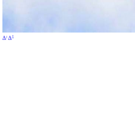
-
+
A
A