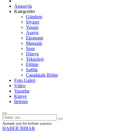
Anasayfa
Kategoriler
Gündem
Siyaset
Yaşam
Asayiş
Ekonomi
Magazin
Spor
Dünya
Teknoloji
Eğitim
Sağlık
Çanakkale Bölge
Foto Galeri
Video
Yazarlar
Künye
İletişim
Aramak için bir kelime yazınız.
HABER İHBAR