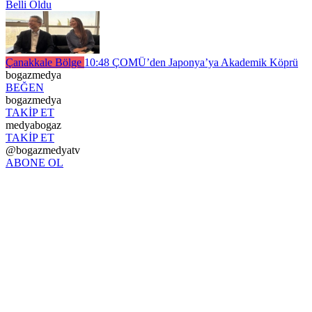
Belli Oldu
Çanakkale Bölge
10:48
ÇOMÜ’den Japonya’ya Akademik Köprü
bogazmedya
BEĞEN
bogazmedya
TAKİP ET
medyabogaz
TAKİP ET
@bogazmedyatv
ABONE OL