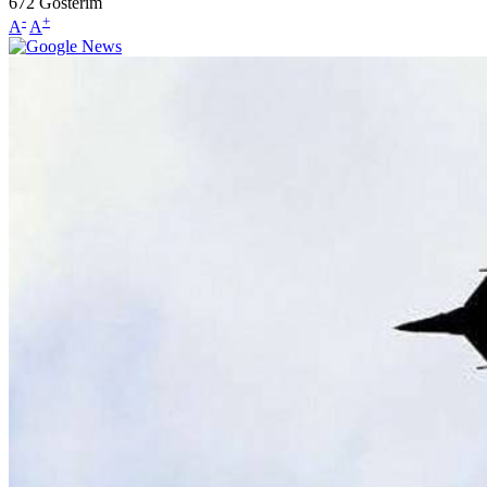
672
Gösterim
-
+
A
A