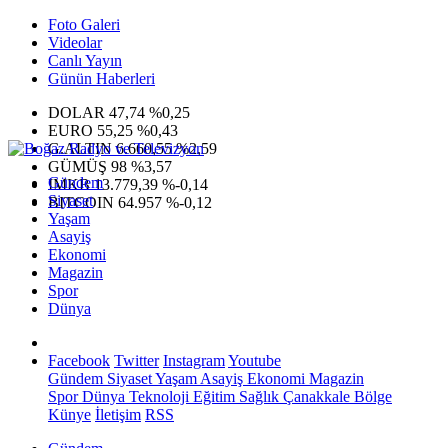
Foto Galeri
Videolar
Canlı Yayın
Günün Haberleri
DOLAR
47,74
%0,25
EURO
55,25
%0,43
G.ALTIN
6.660,55
%2,59
GÜMÜŞ
98
%3,57
Gündem
IMKB
13.779,39
%-0,14
Siyaset
BITCOIN
64.957
%-0,12
Yaşam
Asayiş
Ekonomi
Magazin
Spor
Dünya
Facebook
Twitter
Instagram
Youtube
Gündem
Siyaset
Yaşam
Asayiş
Ekonomi
Magazin
Spor
Dünya
Teknoloji
Eğitim
Sağlık
Çanakkale Bölge
Künye
İletişim
RSS