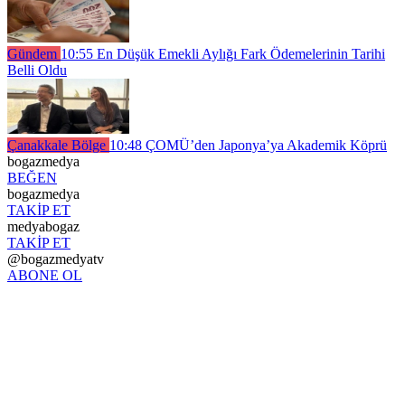
Gündem
10:55
En Düşük Emekli Aylığı Fark Ödemelerinin Tarihi
Belli Oldu
Çanakkale Bölge
10:48
ÇOMÜ’den Japonya’ya Akademik Köprü
bogazmedya
BEĞEN
bogazmedya
TAKİP ET
medyabogaz
TAKİP ET
@bogazmedyatv
ABONE OL