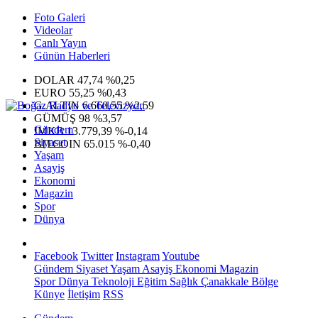
Foto Galeri
Videolar
Canlı Yayın
Günün Haberleri
DOLAR
47,74
%0,25
EURO
55,25
%0,43
G.ALTIN
6.660,55
%2,59
GÜMÜŞ
98
%3,57
Gündem
IMKB
13.779,39
%-0,14
Siyaset
BITCOIN
65.015
%-0,40
Yaşam
Asayiş
Ekonomi
Magazin
Spor
Dünya
Facebook
Twitter
Instagram
Youtube
Gündem
Siyaset
Yaşam
Asayiş
Ekonomi
Magazin
Spor
Dünya
Teknoloji
Eğitim
Sağlık
Çanakkale Bölge
Künye
İletişim
RSS