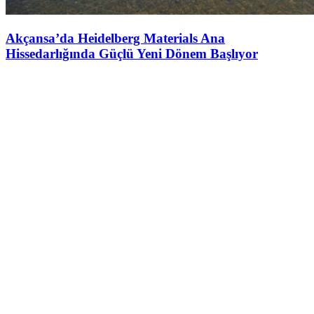
Akçansa’da Heidelberg Materials Ana
Hissedarlığında Güçlü Yeni Dönem Başlıyor