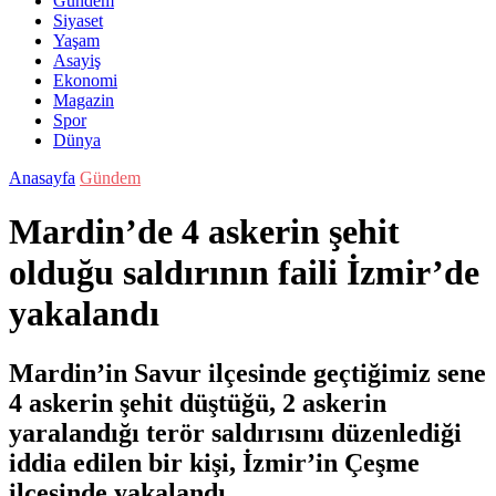
Gündem
Siyaset
Yaşam
Asayiş
Ekonomi
Magazin
Spor
Dünya
Anasayfa
Gündem
Mardin’de 4 askerin şehit
olduğu saldırının faili İzmir’de
yakalandı
Mardin’in Savur ilçesinde geçtiğimiz sene
4 askerin şehit düştüğü, 2 askerin
yaralandığı terör saldırısını düzenlediği
iddia edilen bir kişi, İzmir’in Çeşme
ilçesinde yakalandı.