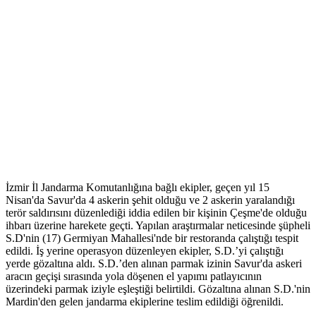
İzmir İl Jandarma Komutanlığına bağlı ekipler, geçen yıl 15
Nisan'da Savur'da 4 askerin şehit olduğu ve 2 askerin yaralandığı
terör saldırısını düzenlediği iddia edilen bir kişinin Çeşme'de olduğu
ihbarı üzerine harekete geçti. Yapılan araştırmalar neticesinde şüpheli
S.D'nin (17) Germiyan Mahallesi'nde bir restoranda çalıştığı tespit
edildi. İş yerine operasyon düzenleyen ekipler, S.D.’yi çalıştığı
yerde gözaltına aldı. S.D.’den alınan parmak izinin Savur'da askeri
aracın geçişi sırasında yola döşenen el yapımı patlayıcının
üzerindeki parmak iziyle eşleştiği belirtildi. Gözaltına alınan S.D.'nin
Mardin'den gelen jandarma ekiplerine teslim edildiği öğrenildi.