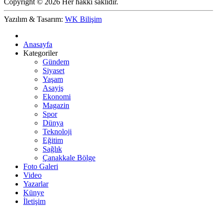
Copyright © 2026 Her hakkı saklıdır.
Yazılım & Tasarım:
WK Bilişim
Anasayfa
Kategoriler
Gündem
Siyaset
Yaşam
Asayiş
Ekonomi
Magazin
Spor
Dünya
Teknoloji
Eğitim
Sağlık
Çanakkale Bölge
Foto Galeri
Video
Yazarlar
Künye
İletişim