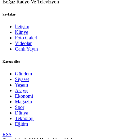
Boğaz Radyo Ve Televizyon
Sayfalar
İletişim
Künye
Foto Galeri
Videolar
Canlı Yayın
Kategoriler
Gündem
Siyaset
Yaşam
Asayiş
Ekonomi
Magazin
Spor
Dünya
Teknoloji
Eğitim
RSS