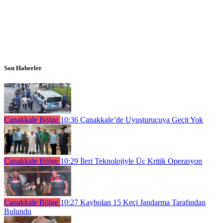
Son Haberler
Çanakkale Bölge
10:36
Çanakkale’de Uyuşturucuya Geçit Yok
Çanakkale Bölge
10:29
İleri Teknolojiyle Üç Kritik Operasyon
Çanakkale Bölge
10:27
Kaybolan 15 Keçi Jandarma Tarafından
Bulundu